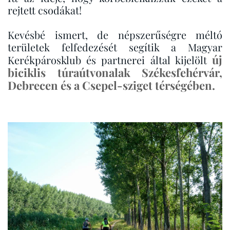
rejtett csodákat!
Kevésbé ismert, de népszerűségre méltó
területek felfedezését segítik a Magyar
új
Kerékpárosklub és partnerei által kijelölt
biciklis túraútvonalak Székesfehérvár,
Debrecen és a Csepel-sziget térségében.