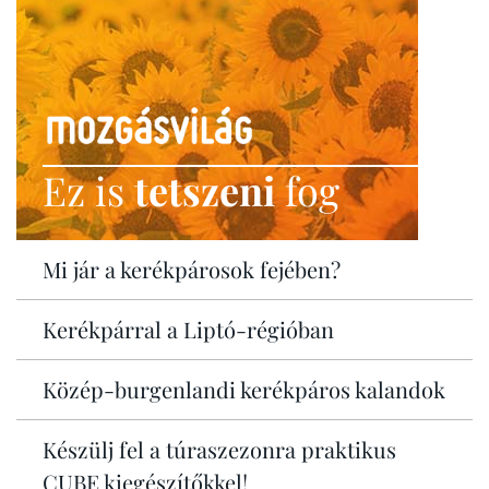
Ez is
tetszeni
fog
Mi jár a kerékpárosok fejében?
Kerékpárral a Liptó-régióban
Közép-burgenlandi kerékpáros kalandok
Készülj fel a túraszezonra praktikus
CUBE kiegészítőkkel!