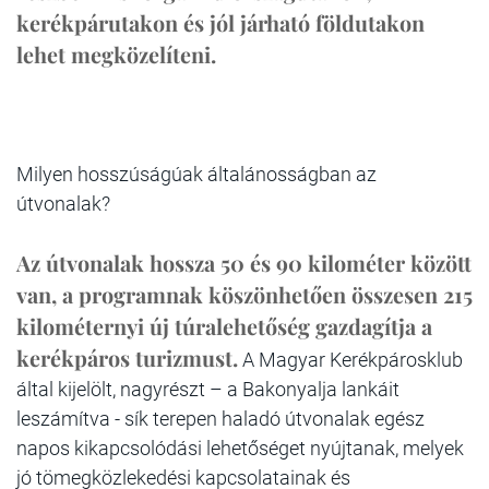
kerékpárutakon és jól járható földutakon
lehet megközelíteni.
Milyen hosszúságúak általánosságban az
útvonalak?
Az útvonalak hossza 50 és 90 kilométer között
van, a programnak köszönhetően összesen 215
kilométernyi új túralehetőség gazdagítja a
kerékpáros turizmust.
A Magyar Kerékpárosklub
által kijelölt, nagyrészt – a Bakonyalja lankáit
leszámítva - sík terepen haladó útvonalak egész
napos kikapcsolódási lehetőséget nyújtanak, melyek
jó tömegközlekedési kapcsolatainak és