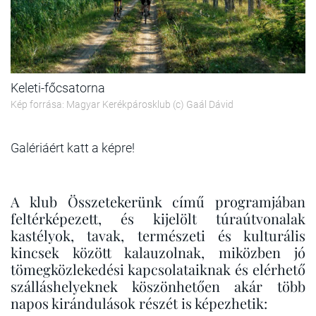
Keleti-főcsatorna
Kép forrása: Magyar Kerékpárosklub (c) Gaál Dávid
Galériáért katt a képre!
A klub Összetekerünk című programjában
feltérképezett, és kijelölt túraútvonalak
kastélyok, tavak, természeti és kulturális
kincsek között kalauzolnak, miközben jó
tömegközlekedési kapcsolataiknak és elérhető
szálláshelyeknek köszönhetően akár több
napos kirándulások részét is képezhetik: