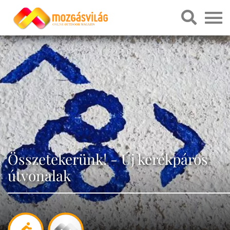
Összetekerünk! - Új kerékpáros
útvonalak