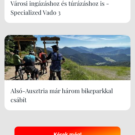
Városi ingázáshoz és túrázáshoz is -
Specialized Vado 3
Alsó-Ausztria már három bikeparkkal
csábít
Kérek még!