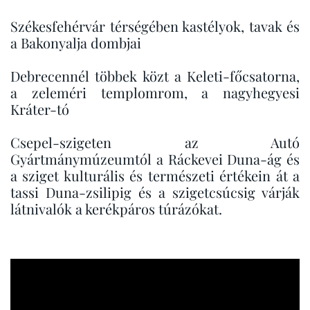
Székesfehérvár
térségében kastélyok, tavak és
a Bakonyalja dombjai
Debrecennél
többek közt a Keleti-főcsatorna,
a zeleméri templomrom, a nagyhegyesi
Kráter-tó
Csepel-szigeten
az Autó
Gyártmánymúzeumtól a Ráckevei Duna-ág és
a sziget kulturális és természeti értékein át a
tassi Duna-zsilipig és a szigetcsúcsig várják
látnivalók a kerékpáros túrázókat.