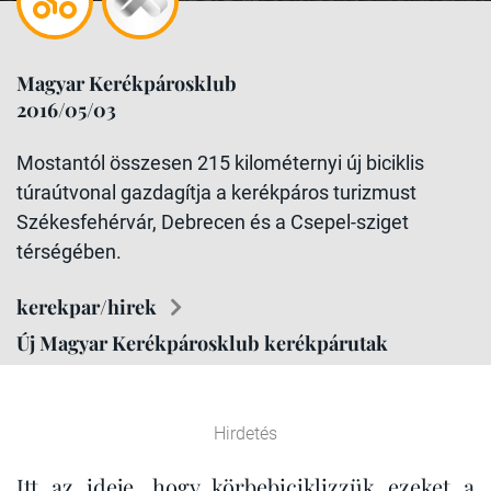
Magyar Kerékpárosklub
2016/05/03
Mostantól összesen 215 kilométernyi új biciklis
túraútvonal gazdagítja a kerékpáros turizmust
Székesfehérvár, Debrecen és a Csepel-sziget
térségében.
kerekpar/hirek
Új Magyar Kerékpárosklub kerékpárutak
Hirdetés
Itt az ideje, hogy körbebiciklizzük ezeket a