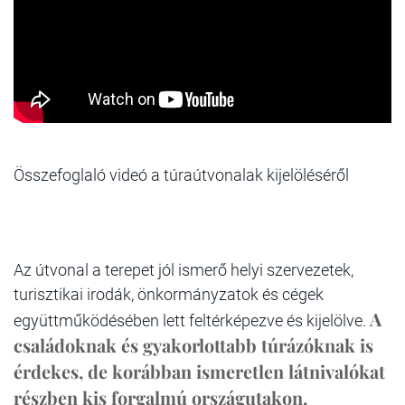
Összefoglaló videó a túraútvonalak kijelöléséről
Az útvonal a terepet jól ismerő helyi szervezetek,
turisztikai irodák, önkormányzatok és cégek
A
együttműködésében lett feltérképezve és kijelölve.
családoknak és gyakorlottabb túrázóknak is
érdekes, de korábban ismeretlen látnivalókat
részben kis forgalmú országutakon,