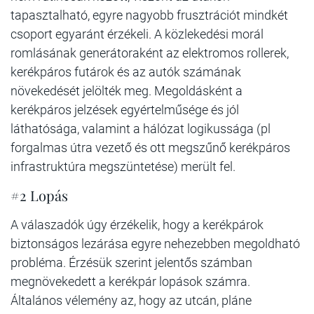
tapasztalható, egyre nagyobb frusztrációt mindkét
csoport egyaránt érzékeli. A közlekedési morál
romlásának generátoraként az elektromos rollerek,
kerékpáros futárok és az autók számának
növekedését jelölték meg. Megoldásként a
kerékpáros jelzések egyértelműsége és jól
láthatósága, valamint a hálózat logikussága (pl
forgalmas útra vezető és ott megszűnő kerékpáros
infrastruktúra megszüntetése) merült fel.
#2 Lopás
A válaszadók úgy érzékelik, hogy a kerékpárok
biztonságos lezárása egyre nehezebben megoldható
probléma. Érzésük szerint jelentős számban
megnövekedett a kerékpár lopások számra.
Általános vélemény az, hogy az utcán, pláne