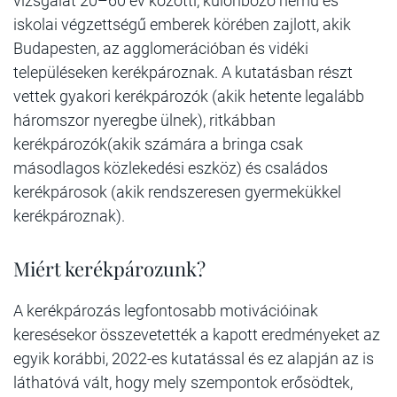
vizsgálat 20–60 év közötti, különböző nemű és
iskolai végzettségű emberek körében zajlott, akik
Budapesten, az agglomerációban és vidéki
településeken kerékpároznak. A kutatásban részt
vettek gyakori kerékpározók (akik hetente legalább
háromszor nyeregbe ülnek), ritkábban
kerékpározók(akik számára a bringa csak
másodlagos közlekedési eszköz) és családos
kerékpárosok (akik rendszeresen gyermekükkel
kerékpároznak).
Miért kerékpározunk?
A kerékpározás legfontosabb motivációinak
keresésekor összevetették a kapott eredményeket az
egyik korábbi, 2022-es kutatással és ez alapján az is
láthatóvá vált, hogy mely szempontok erősödtek,