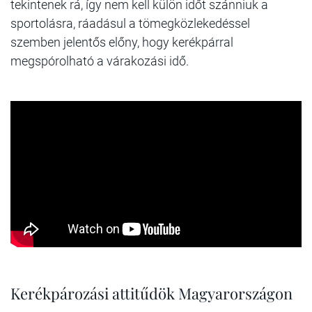
tekintenek rá, így nem kell külön időt szánniuk a
sportolásra, ráadásul a tömegközlekedéssel
szemben jelentős előny, hogy kerékpárral
megspórolható a várakozási idő.
Kerékpározási attitűdök Magyarországon