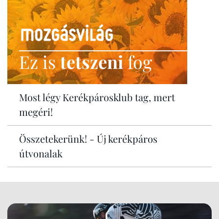
Ez is
tetszeni
fog
Most légy Kerékpárosklub tag, mert
megéri!
Összetekerünk! - Új kerékpáros
útvonalak