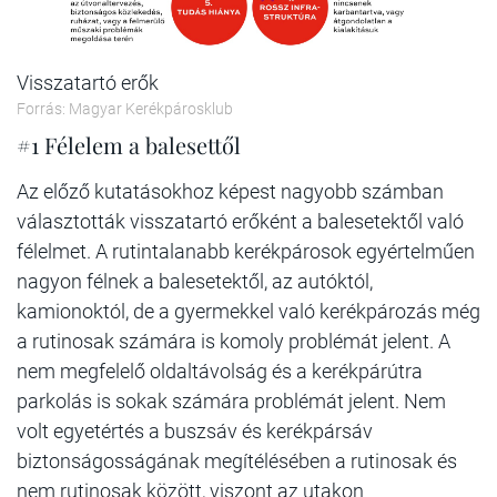
Visszatartó erők
Forrás: Magyar Kerékpárosklub
#1 Félelem a balesettől
Az előző kutatásokhoz képest nagyobb számban
választották visszatartó erőként a balesetektől való
félelmet. A rutintalanabb kerékpárosok egyértelműen
nagyon félnek a balesetektől, az autóktól,
kamionoktól, de a gyermekkel való kerékpározás még
a rutinosak számára is komoly problémát jelent. A
nem megfelelő oldaltávolság és a kerékpárútra
parkolás is sokak számára problémát jelent. Nem
volt egyetértés a buszsáv és kerékpársáv
biztonságosságának megítélésében a rutinosak és
nem rutinosak között, viszont az utakon