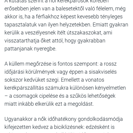
A kutatás szerint a női kerékpárosok körében
erősebben jelen van a balesetektől való félelem, még
akkor is, ha a férfiakhoz képest kevesebb tényleges
tapasztalatuk van ilyen helyzetekben. Emiatt gyakran
kerülik a veszélyesnek ítélt útszakaszokat, ami
visszatarthatja őket attól, hogy gyakrabban
pattanjanak nyeregbe.
A küllem megőrzése is fontos szempont: a rossz
időjárási körülmények vagy éppen a sisakviselés
sokszor kedvüket szegi. Emellett a vonatos
kerékpárszállítás számukra különösen kényelmetlen
– a csomagok cipelése és a szűkös lehetőségek
miatt inkább elkerülik ezt a megoldást.
Ugyanakkor a nők időhatékony gondolkodásmódja
kifejezetten kedvez a biciklizésnek: edzésként is