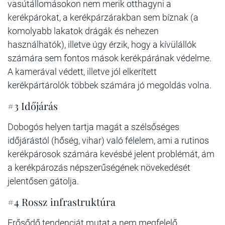
vasútállomásokon nem merik otthagyni a
kerékpárokat, a kerékpárzárakban sem bíznak (a
komolyabb lakatok drágák és nehezen
használhatók), illetve úgy érzik, hogy a kívülállók
számára sem fontos mások kerékpárának védelme.
A kamerával védett, illetve jól elkerített
kerékpártárolók többek számára jó megoldás volna.
#3 Időjárás
Dobogós helyen tartja magát a szélsőséges
időjárástól (hőség, vihar) való félelem, ami a rutinos
kerékpárosok számára kevésbé jelent problémát, ám
a kerékpározás népszerűségének növekedését
jelentősen gátolja.
#4 Rossz infrastruktúra
Erősődő tendenciát mutat a nem megfelelő