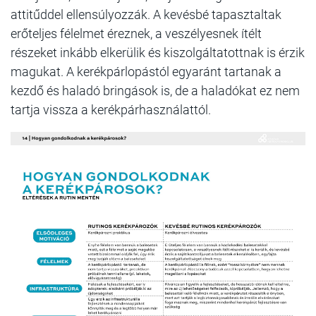
attitűddel ellensúlyozzák. A kevésbé tapasztaltak
erőteljes félelmet éreznek, a veszélyesnek ítélt
részeket inkább elkerülik és kiszolgáltatottnak is érzik
magukat. A kerékpárlopástól egyaránt tartanak a
kezdő és haladó bringások is, de a haladókat ez nem
tartja vissza a kerékpárhasználattól.