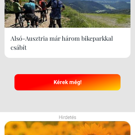
Alsó-Ausztria már három bikeparkkal
csábít
Kérek még!
Hirdetés