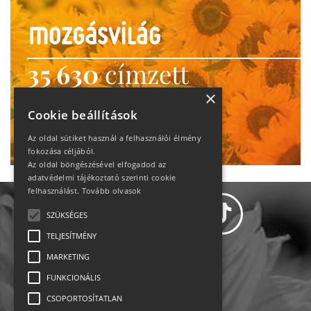
35 630
címzett
heti motiváció
×
Cookie beállítások
Ne maradj le!
Az oldal sütiket használ a felhasználói élmény
fokozása céljából.
Az oldal böngészésével elfogadod az
adatvédelmi tájékoztató szerinti cookie
felhasználást.
Tovább olvasok
SZÜKSÉGES
TELJESÍTMÉNY
MARKETING
Adatvédelem
FUNKCIONÁLIS
CSOPORTOSÍTATLAN
Állásajánlatok