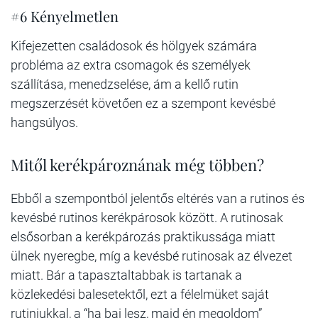
#6 Kényelmetlen
Kifejezetten családosok és hölgyek számára
probléma az extra csomagok és személyek
szállítása, menedzselése, ám a kellő rutin
megszerzését követően ez a szempont kevésbé
hangsúlyos.
Mitől kerékpároznának még többen?
Ebből a szempontból jelentős eltérés van a rutinos és
kevésbé rutinos kerékpárosok között. A rutinosak
elsősorban a kerékpározás praktikussága miatt
ülnek nyeregbe, míg a kevésbé rutinosak az élvezet
miatt. Bár a tapasztaltabbak is tartanak a
közlekedési balesetektől, ezt a félelmüket saját
rutinjukkal, a “ha baj lesz, majd én megoldom”