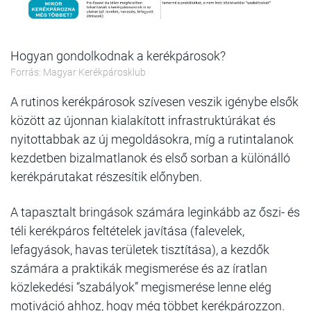
Hogyan gondolkodnak a kerékpárosok?
Forrás: Magyar Kerékpárosklub
A rutinos kerékpárosok szívesen veszik igénybe elsők
között az újonnan kialakított infrastruktúrákat és
nyitottabbak az új megoldásokra, míg a rutintalanok
kezdetben bizalmatlanok és első sorban a különálló
kerékpárutakat részesítik előnyben.
A tapasztalt bringások számára leginkább az őszi- és
téli kerékpáros feltételek javítása (falevelek,
lefagyások, havas területek tisztítása), a kezdők
számára a praktikák megismerése és az íratlan
közlekedési “szabályok” megismerése lenne elég
motiváció ahhoz, hogy még többet kerékpározzon.