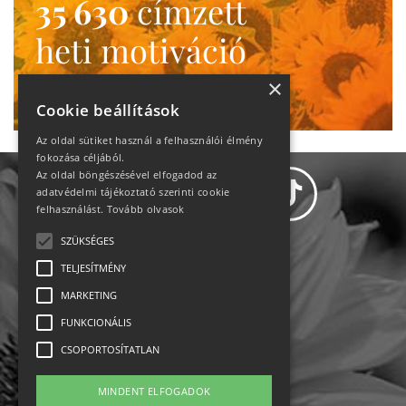
35 630
címzett
heti motiváció
Ne maradj le!
×
Cookie beállítások
Az oldal sütiket használ a felhasználói élmény
fokozása céljából.
Az oldal böngészésével elfogadod az
adatvédelmi tájékoztató szerinti cookie
felhasználást.
Tovább olvasok
SZÜKSÉGES
Adatvédelem
TELJESÍTMÉNY
MARKETING
Állásajánlatok
FUNKCIONÁLIS
Impresszum-kapcsolat
CSOPORTOSÍTATLAN
Jogi nyilatkozat
MINDENT ELFOGADOK