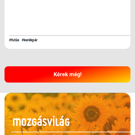
#futás
#kerékpár
Kérek még!