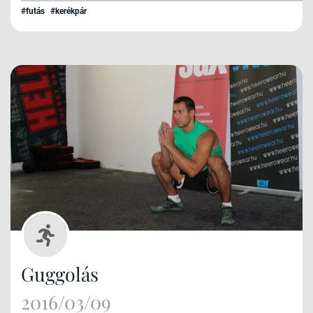
#futás
#kerékpár
Guggolás
2016/03/09