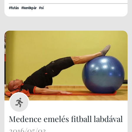
#futás
#kerékpár
#sí
Medence emelés fitball labdával
2016/05/03