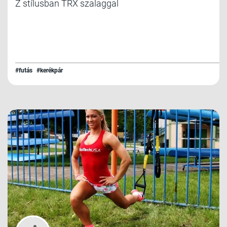
Z stílusban TRX szalaggal
#futás
#kerékpár