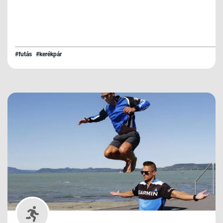
#futás
#kerékpár