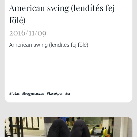
American swing (lendítés fej
fölé)
2016/11/09
American swing (lendítés fej fölé)
#futás
#hegymászás
#kerékpár
#sí