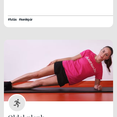
#futás
#kerékpár