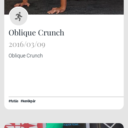
Oblique Crunch
2016/03/09
Oblique Crunch
#futás
#kerékpár