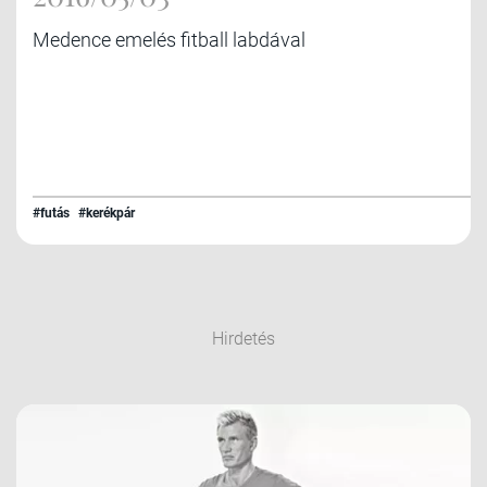
Medence emelés fitball labdával
#futás
#kerékpár
Hirdetés