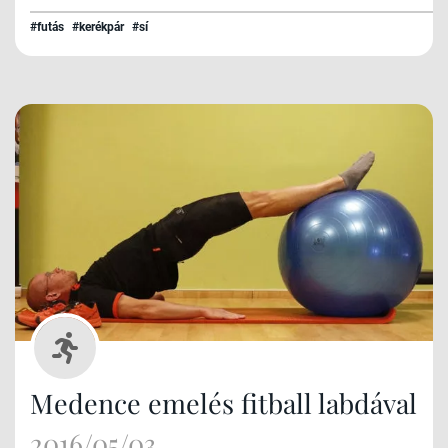
#futás
#kerékpár
#sí
Medence emelés fitball labdával
2016/05/03