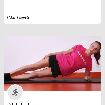
#futás
#kerékpár