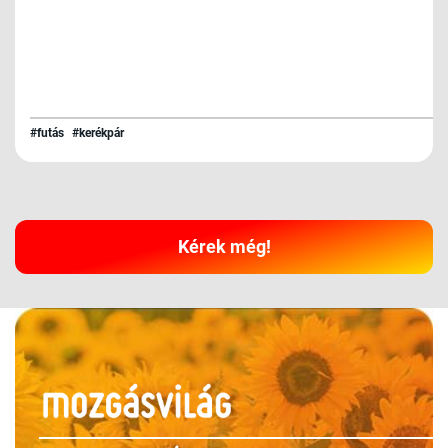
#futás
#kerékpár
Kérek még!