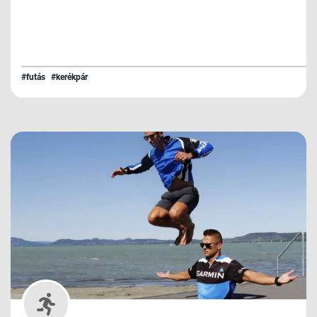
#futás
#kerékpár