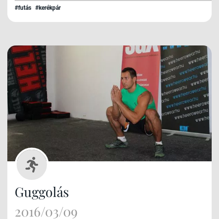
#futás
#kerékpár
Guggolás
2016/03/09