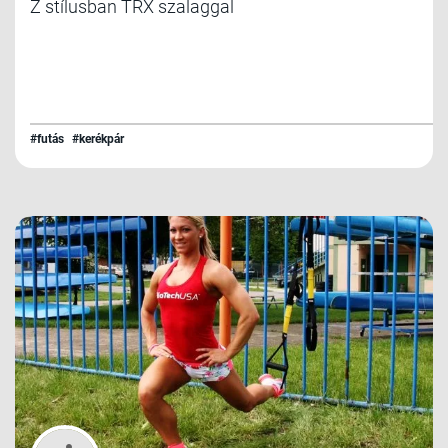
Z stílusban TRX szalaggal
#futás
#kerékpár