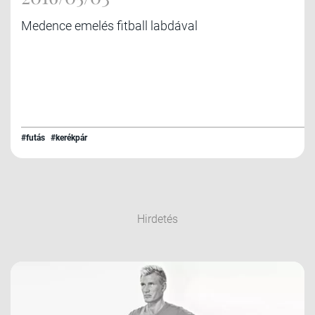
Medence emelés fitball labdával
#futás
#kerékpár
Hirdetés