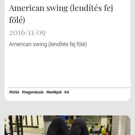
American swing (lendítés fej
fölé)
2016/11/09
American swing (lendítés fej fölé)
#futás
#hegymászás
#kerékpár
#sí