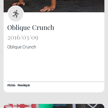
Oblique Crunch
2016/03/09
Oblique Crunch
#futás
#kerékpár