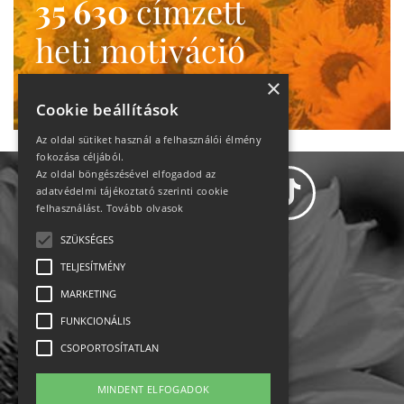
35 630
címzett
heti motiváció
Ne maradj le!
×
Cookie beállítások
Az oldal sütiket használ a felhasználói élmény
fokozása céljából.
Az oldal böngészésével elfogadod az
adatvédelmi tájékoztató szerinti cookie
felhasználást.
Tovább olvasok
SZÜKSÉGES
Adatvédelem
TELJESÍTMÉNY
MARKETING
Állásajánlatok
FUNKCIONÁLIS
Impresszum-kapcsolat
CSOPORTOSÍTATLAN
Jogi nyilatkozat
MINDENT ELFOGADOK