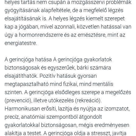
helyes tartás nem csupán a mozgásszervi problémák
gyógyításának alapfeltétele, de a megfelelő légzés
elsajátításának is. A helyes légzés kiemelt szerepet
kap a jógában, mivel azonnali, közvetlen hatással van
úgy a hormonrendszerre és az emésztésre, mint az
energiatestre.
A gerincjóga hatása A gerincjóga gyakorlatok
biztonságosak és egyszerűek, bárki számára
elsajátíthatók. Pozitív hatásuk gyorsan
megtapasztalható mind fizikai, mind mentális
szinten. A gerincjóga elsődleges szerepe a megelőzés
(prevenció), illetve utókezelés (rekreáció).
Harmonikusan erősíti, lazítja és nyújtja az izomzatot,
precíz, anatómiai szempontból átgondolt
gyakorlatokkal biztonságosan, mégis eredményesen
alakítja a testet. A gerincjóga oldja a stresszt, javítja