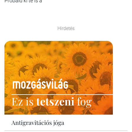
Próbáld ki te is a
Hirdetés
Ez is
tetszeni
fog
Antigravitációs jóga