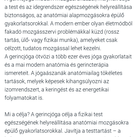
a test és az idegrendszer egészségének helyreállítása
biztonságos, az anatómiai alapmozgásokra épülő
gyakorlatsorokkal. A modern ember olyan életmódból
fakadó mozgásszervi problémákkal küzd (rossz
tartás, ülő- vagy fizikai munka), amelyeket csak
célzott, tudatos mozgással lehet kezelni.
A gerincjóga ötvözi a több ezer éves jóga gyakorlatait
és a mai modern anatómia és gerincterápia
ismereteit. A jógaászanák anatómiailag tökéletes
tartások, melyek képesek kihangsúlyozni az
izomrendszert, a keringést és az energetikai
folyamatokat is.
Mi a célja? A gerincjóga célja a fizikai test
egészségének helyreállítása anatómiai mozgásokra
épülő gyakorlatsorokkal. Javítja a testtartást – a