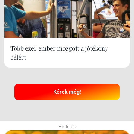
Több ezer ember mozgott a jótékony
célért
Kérek még!
Hirdetés