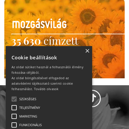
35 630
címzett
heti motiváció
×
Cookie beállítások
Ne maradj le!
Az oldal sütiket használ a felhasználói élmény
fokozása céljából.
Az oldal böngészésével elfogadod az
adatvédelmi tájékoztató szerinti cookie
felhasználást.
Tovább olvasok
SZÜKSÉGES
TELJESÍTMÉNY
MARKETING
Adatvédelem
FUNKCIONÁLIS