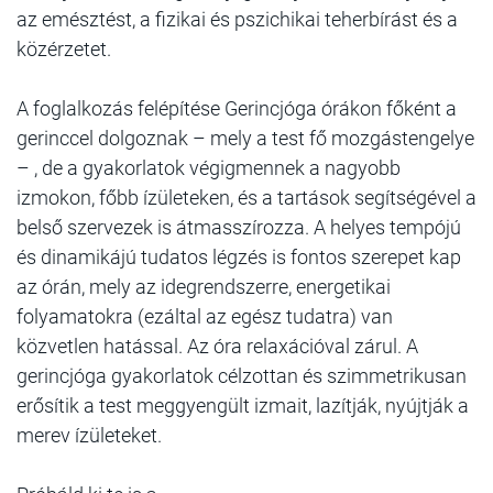
az emésztést, a fizikai és pszichikai teherbírást és a
közérzetet.
A foglalkozás felépítése Gerincjóga órákon főként a
gerinccel dolgoznak – mely a test fő mozgástengelye
– , de a gyakorlatok végigmennek a nagyobb
izmokon, főbb ízületeken, és a tartások segítségével a
belső szervezek is átmasszírozza. A helyes tempójú
és dinamikájú tudatos légzés is fontos szerepet kap
az órán, mely az idegrendszerre, energetikai
folyamatokra (ezáltal az egész tudatra) van
közvetlen hatással. Az óra relaxációval zárul. A
gerincjóga gyakorlatok célzottan és szimmetrikusan
erősítik a test meggyengült izmait, lazítják, nyújtják a
merev ízületeket.