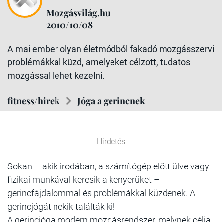
Mozgásvilág.hu
2010/10/08
A mai ember olyan életmódból fakadó mozgásszervi
problémákkal küzd, amelyeket célzott, tudatos
mozgással lehet kezelni.
fitness/hirek
Jóga a gerincnek
Hirdetés
Sokan – akik irodában, a számítógép előtt ülve vagy
fizikai munkával keresik a kenyerüket –
gerincfájdalommal és problémákkal küzdenek. A
gerincjógát nekik találták ki!
A gerincjóga modern mozgásrendszer, melynek célja