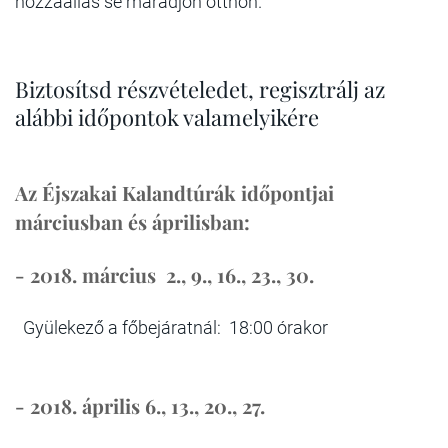
hozzáállás se maradjon otthon.
Biztosítsd részvételedet, regisztrálj az
alábbi időpontok valamelyikére
Az Éjszakai Kalandtúrák időpontjai
márciusban és áprilisban:
- 2018. március 2., 9., 16., 23., 30.
Gyülekező a főbejáratnál: 18:00 órakor
- 2018. április 6., 13., 20., 27.