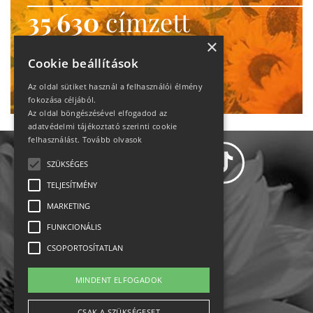
35 630
címzett
heti motiváció
×
Cookie beállítások
Ne maradj le!
Az oldal sütiket használ a felhasználói élmény
fokozása céljából.
Az oldal böngészésével elfogadod az
adatvédelmi tájékoztató szerinti cookie
felhasználást.
Tovább olvasok
SZÜKSÉGES
TELJESÍTMÉNY
MARKETING
Adatvédelem
FUNKCIONÁLIS
CSOPORTOSÍTATLAN
Állásajánlatok
MINDENT ELFOGADOK
Impresszum-kapcsolat
CSAK A SZÜKSÉGESET