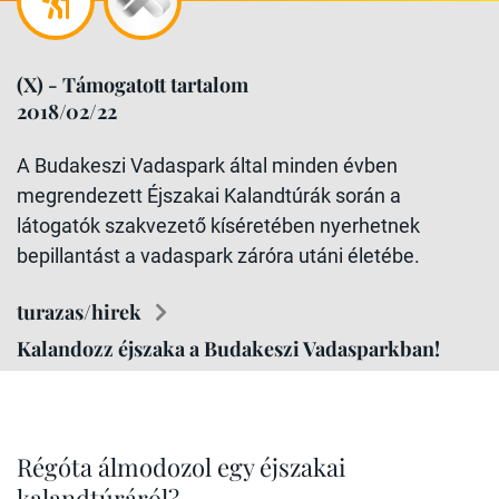
(X) - Támogatott tartalom
2018/02/22
A Budakeszi Vadaspark által minden évben
megrendezett Éjszakai Kalandtúrák során a
látogatók szakvezető kíséretében nyerhetnek
bepillantást a vadaspark záróra utáni életébe.
turazas/hirek
Kalandozz éjszaka a Budakeszi Vadasparkban!
Régóta álmodozol egy éjszakai
kalandtúráról?