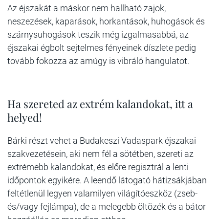
Az éjszakát a máskor nem hallható zajok,
neszezések, kaparások, horkantások, huhogások és
szárnysuhogások teszik még izgalmasabbá, az
éjszakai égbolt sejtelmes fényeinek díszlete pedig
tovább fokozza az amúgy is vibráló hangulatot.
Ha szereted az extrém kalandokat, itt a
helyed!
Bárki részt vehet a Budakeszi Vadaspark éjszakai
szakvezetésein, aki nem fél a sötétben, szereti az
extrémebb kalandokat, és előre regisztrál a lenti
időpontok egyikére. A leendő látogató hátizsákjában
feltétlenül legyen valamilyen világítóeszköz (zseb-
és/vagy fejlámpa), de a melegebb öltözék és a bátor