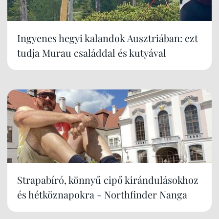
Ingyenes hegyi kalandok Ausztriában: ezt
tudja Murau családdal és kutyával
Strapabíró, könnyű cipő kirándulásokhoz
és hétköznapokra - Northfinder Nanga