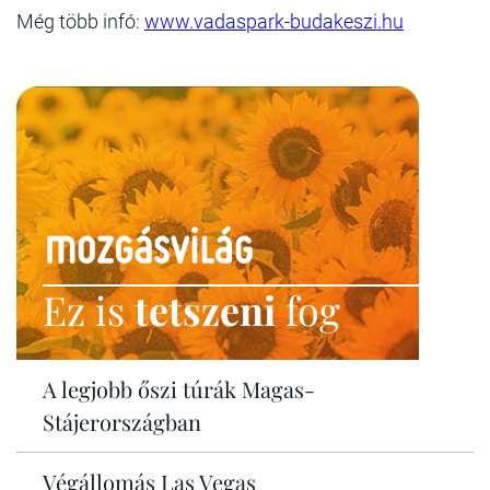
Még több infó:
www.vadaspark-budakeszi.hu
Ez is
tetszeni
fog
A legjobb őszi túrák Magas-
Stájerországban
Végállomás Las Vegas