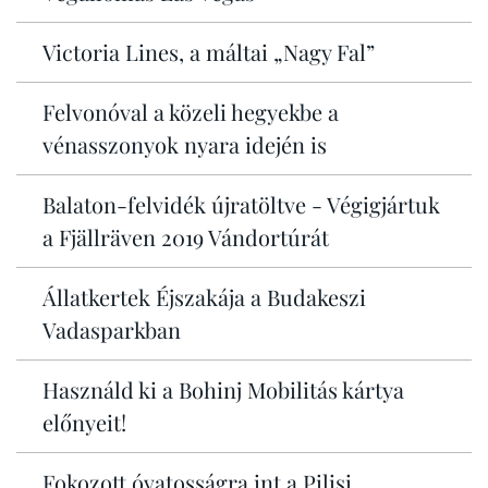
Victoria Lines, a máltai „Nagy Fal”
Felvonóval a közeli hegyekbe a
vénasszonyok nyara idején is
Balaton-felvidék újratöltve - Végigjártuk
a Fjällräven 2019 Vándortúrát
Állatkertek Éjszakája a Budakeszi
Vadasparkban
Használd ki a Bohinj Mobilitás kártya
előnyeit!
Fokozott óvatosságra int a Pilisi