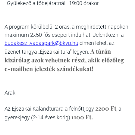
Gyülekező a főbejáratnál: 19:00 órakor
A program körülbelül 2 órás, a meghirdetett napokon
maximum 2x50 fős csoport indulhat. Jelentkezni a
budakeszi.vadaspark@bkvp.hu
címen lehet, az
A túrán
üzenet tárgya „Éjszakai túra” legyen.
kizárólag azok vehetnek részt, akik előzőleg
e-mailben jelezték szándékukat!
Árak:
2200 Ft
Az Éjszakai Kalandtúrára a felnőttjegy
, a
1100 Ft.
gyerekjegy (2-14 éves korig)