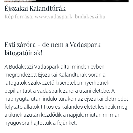
Éjszakai Kalandtúrák
Kép forrása: www.vadaspark-budakeszi.hu
Esti záróra - de nem a Vadaspark
látogatóinak!
A Budakeszi Vadaspark által minden évben
megrendezett Éjszakai Kalandtúrák során a
látogatók szakvezető kíséretében nyerhetnek
bepillantást a vadaspark záróra utáni életébe. A
napnyugta után induló túrákon az éjszakai életmódot
folytató állatok titkos és kalandos életét leshetik meg,
akiknek azután kezdődik a napjuk, miután mi már
nyugovóra hajtottuk a fejünket.