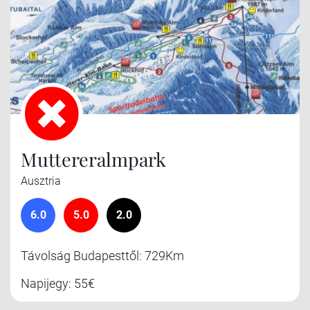
Muttereralmpark
Ausztria
6.0
5.0
2.0
Távolság Budapesttől: 729Km
Napijegy: 55€