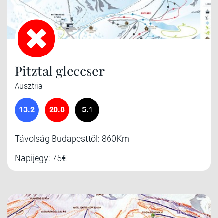
Pitztal gleccser
Ausztria
13.2
20.8
5.1
Távolság Budapesttől: 860Km
Napijegy: 75€