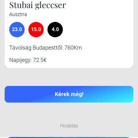
Stubai gleccser
Ausztria
23.0
15.0
4.0
Távolság Budapesttől: 760Km
Napijegy: 72.5€
Kérek még!
Hirdetés