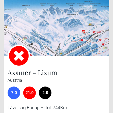
Axamer - Lizum
Ausztria
7.0
21.0
2.0
Távolság Budapesttől: 744Km