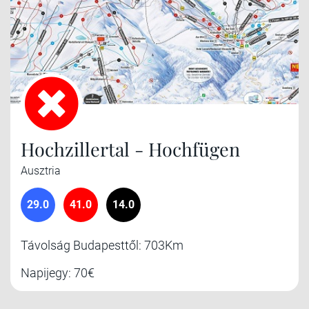
Hochzillertal - Hochfügen
Ausztria
29.0
41.0
14.0
Távolság Budapesttől: 703Km
Napijegy: 70€