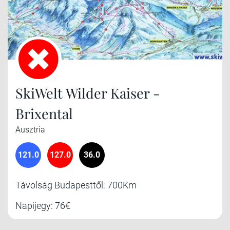
SkiWelt Wilder Kaiser -
Brixental
Ausztria
121.0
127.0
36.0
Távolság Budapesttől: 700Km
Napijegy: 76€