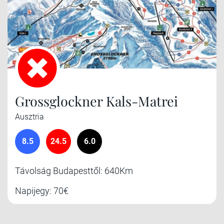
Grossglockner Kals-Matrei
Ausztria
8.5
24.5
6.0
Távolság Budapesttől: 640Km
Napijegy: 70€