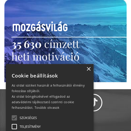
35 630
címzett
heti motiváció
Ne maradj le!
×
Cookie beállítások
Az oldal sütiket használ a felhasználói élmény
fokozása céljából.
Az oldal böngészésével elfogadod az
adatvédelmi tájékoztató szerinti cookie
felhasználást.
Tovább olvasok
SZÜKSÉGES
Adatvédelem
TELJESÍTMÉNY