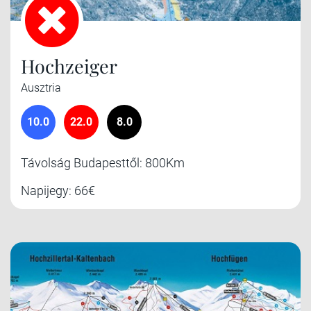
Hochzeiger
Ausztria
10.0
22.0
8.0
Távolság Budapesttől: 800Km
Napijegy: 66€