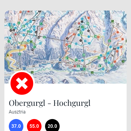
Obergurgl - Hochgurgl
Ausztria
37.0
55.0
20.0