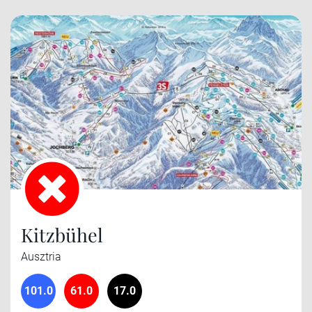
Kitzbühel
Ausztria
101.0
61.0
17.0