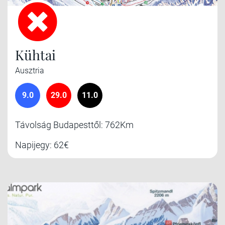
Kühtai
Ausztria
9.0
29.0
11.0
Távolság Budapesttől: 762Km
Napijegy: 62€