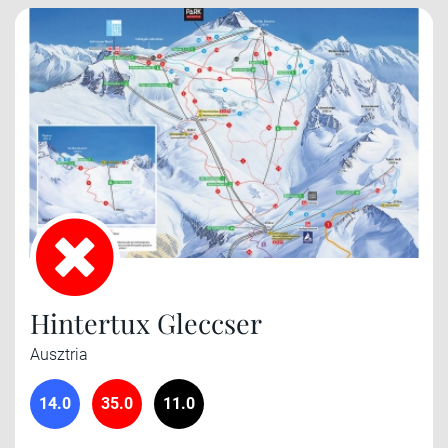
Hintertux Gleccser
Ausztria
14.0
35.0
11.0