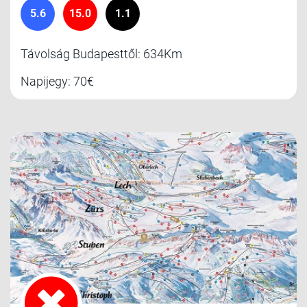
5.6
15.0
1.1
Távolság Budapesttől: 634Km
Napijegy: 70€