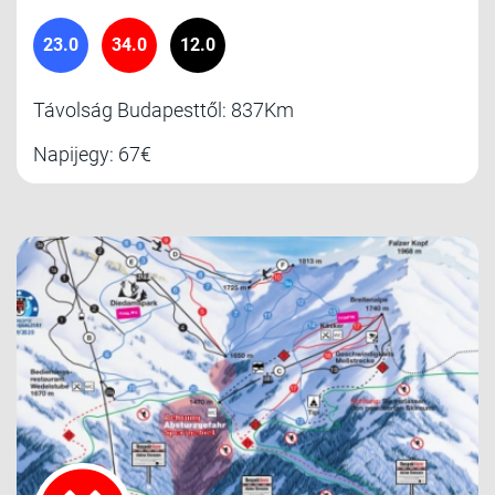
23.0
34.0
12.0
Távolság Budapesttől: 837Km
Napijegy: 67€