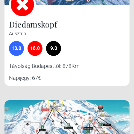
Diedamskopf
Ausztria
13.0
18.0
9.0
Távolság Budapesttől: 878Km
Napijegy: 67€