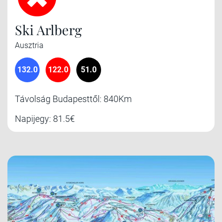
Ski Arlberg
Ausztria
132.0
122.0
51.0
Távolság Budapesttől: 840Km
Napijegy: 81.5€