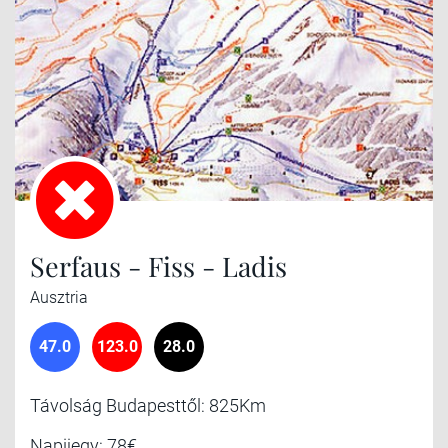
Serfaus - Fiss - Ladis
Ausztria
47.0
123.0
28.0
Távolság Budapesttől: 825Km
Napijegy: 78€