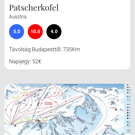
Patscherkofel
Ausztria
5.0
10.0
4.0
Távolság Budapesttől: 735Km
Napijegy: 52€