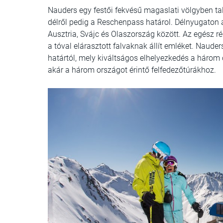
Nauders egy festői fekvésű magaslati völgyben tal
délről pedig a Reschenpass határol. Délnyugaton a
Ausztria, Svájc és Olaszország között. Az egész r
a tóval elárasztott falvaknak állít emléket. Naude
határtól, mely kiváltságos elhelyezkedés a három o
akár a három országot érintő felfedezőtúrákhoz.