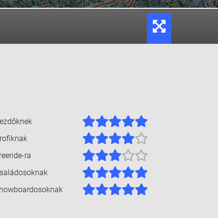
ezdőknek
rofiknak
reeride-ra
saládosoknak
nowboardosoknak