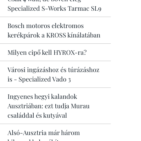
Specialized S-Works Tarmac SL9
Bosch motoros elektromos
kerékpárok a KROSS kínálatában
Milyen cipő kell HYROX-ra?
Városi ingázáshoz és túrázáshoz
is - Specialized Vado 3
Ingyenes hegyi kalandok
Ausztriában: ezt tudja Murau
családdal és kutyával
Alsó-Ausztria már három