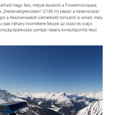
álható hegyi falu, melyet északról a Finstermünzpass,
 „Dreiländergrenzstein“ (2180 m) képezi a határvonalat
égió a Reschenseeből kiemelkedő tornyáról is ismert, mely
rs csak néhány kilométerre fekszik az olasz és svájci
rszág találkozási pontján ideális kiindulóponttá teszi