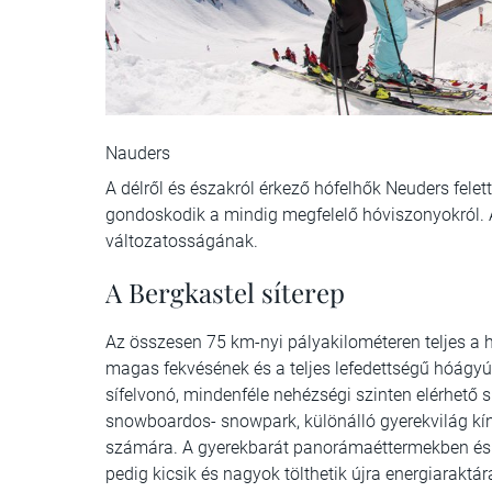
Nauders
A délről és északról érkező hófelhők Neuders felet
gondoskodik a mindig megfelelő hóviszonyokról. A
változatosságának.
A Bergkastel síterep
Az összesen 75 km-nyi pályakilométeren teljes a 
magas fekvésének és a teljes lefedettségű hóágy
sífelvonó, mindenféle nehézségi szinten elérhető s
snowboardos- snowpark, különálló gyerekvilág kín
számára. A gyerekbarát panorámaéttermekben és tra
pedig kicsik és nagyok tölthetik újra energiaraktár