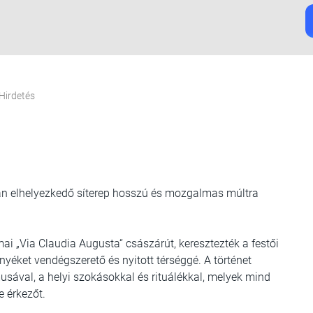
Hirdetés
n elhelyezkedő síterep hosszú és mozgalmas múltra
ai „Via Claudia Augusta“ császárút, keresztezték a festői
rnyéket vendégszerető és nyitott térséggé. A történet
sával, a helyi szokásokkal és rituálékkal, melyek mind
e érkezőt.