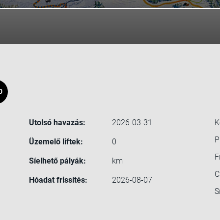
0
Utolsó havazás:
2026-03-31
K
P
Üzemelő liftek:
0
F
Síelhető pályák:
km
C
Hóadat frissítés:
2026-08-07
S