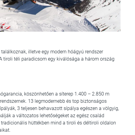
t találkoznak, illetve egy modern hóágyú rendszer
 tiroli téli paradicsom egy kiválósága a három ország
hógarancia, köszönhetően a síterep 1.400 – 2.850 m
úrendszernek. 13 legmodernebb és top biztonságos
ípályák, 3 teljesen behavazott sípálya egészen a völgyig,
álják a változatos lehetőségeket az egész család
dicionális hüttékben mind a tiroli és déltiroli oldalon
aikat.