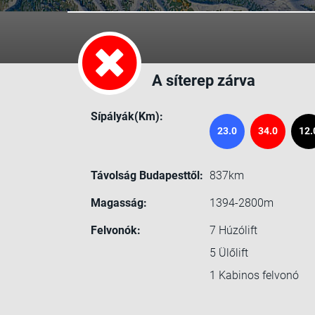
A síterep zárva
Sípályák(Km):
23.0
34.0
12.
Távolság Budapesttől:
837km
Magasság:
1394-2800m
Felvonók:
7
Húzólift
5
Ülőlift
1
Kabinos felvonó