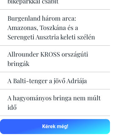
bikeparkkal csábít
Burgenland három arca:
Amazonas, Toszkána és a
Serengeti Ausztria keleti szélén
Allrounder KROSS országúti
bringák
A Balti-tenger a jövő Adriája
A hagyományos bringa nem múlt
idő
Kérek még!