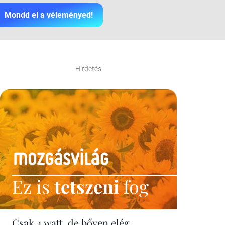
Mondd el a véleményed!
Hirdetés
Ez is
tetszeni
fog
Csak 4 watt, de bőven elég