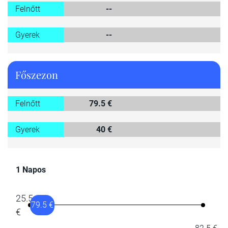
Felnőtt
--
Gyerek
--
Főszezon
Felnőtt
79.5 €
Gyerek
40 €
1 Napos
25.5
79.5 €
€