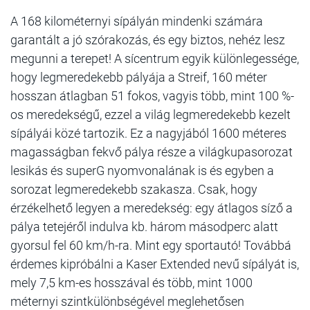
A 168 kilométernyi sípályán mindenki számára
garantált a jó szórakozás, és egy biztos, nehéz lesz
megunni a terepet! A sícentrum egyik különlegessége,
hogy legmeredekebb pályája a Streif, 160 méter
hosszan átlagban 51 fokos, vagyis több, mint 100 %-
os meredekségű, ezzel a világ legmeredekebb kezelt
sípályái közé tartozik. Ez a nagyjából 1600 méteres
magasságban fekvő pálya része a világkupasorozat
lesikás és superG nyomvonalának is és egyben a
sorozat legmeredekebb szakasza. Csak, hogy
érzékelhető legyen a meredekség: egy átlagos síző a
pálya tetejéről indulva kb. három másodperc alatt
gyorsul fel 60 km/h-ra. Mint egy sportautó! Továbbá
érdemes kipróbálni a Kaser Extended nevű sípályát is,
mely 7,5 km-es hosszával és több, mint 1000
méternyi szintkülönbségével meglehetősen