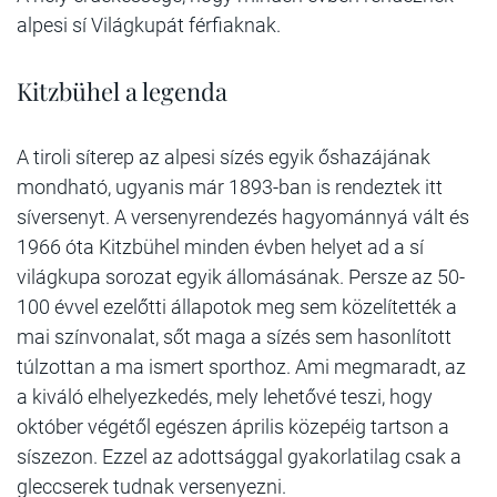
alpesi sí Világkupát férfiaknak.
Kitzbühel a legenda
A tiroli síterep az alpesi sízés egyik őshazájának
mondható, ugyanis már 1893-ban is rendeztek itt
síversenyt. A versenyrendezés hagyománnyá vált és
1966 óta Kitzbühel minden évben helyet ad a sí
világkupa sorozat egyik állomásának. Persze az 50-
100 évvel ezelőtti állapotok meg sem közelítették a
mai színvonalat, sőt maga a sízés sem hasonlított
túlzottan a ma ismert sporthoz. Ami megmaradt, az
a kiváló elhelyezkedés, mely lehetővé teszi, hogy
október végétől egészen április közepéig tartson a
síszezon. Ezzel az adottsággal gyakorlatilag csak a
gleccserek tudnak versenyezni.