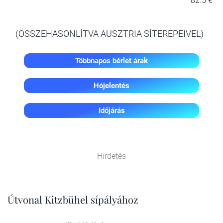
82.5 €
(ÖSSZEHASONLÍTVA AUSZTRIA SÍTEREPEIVEL)
Többnapos bérlet árak
Hójelentés
Időjárás
Hirdetés
Útvonal Kitzbühel sípályához