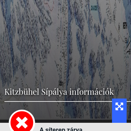
Kitzbühel Sípálya információk
A síterep zárva