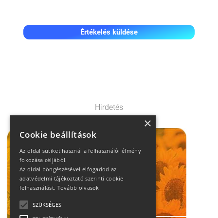
Értékelés küldése
Hirdetés
×
Cookie beállítások
Az oldal sütiket használ a felhasználói élmény
fokozása céljából.
Az oldal böngészésével elfogadod az
adatvédelmi tájékoztató szerinti cookie
felhasználást.
Tovább olvasok
SZÜKSÉGES