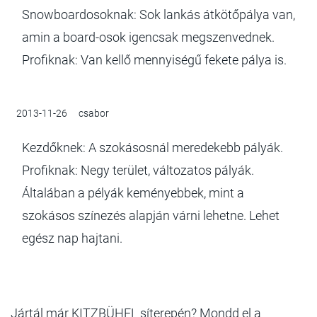
Snowboardosoknak: Sok lankás átkötőpálya van,
amin a board-osok igencsak megszenvednek.
Profiknak: Van kellő mennyiségű fekete pálya is.
2013-11-26
csabor
Kezdőknek: A szokásosnál meredekebb pályák.
Profiknak: Negy terület, változatos pályák.
Általában a pélyák keményebbek, mint a
szokásos színezés alapján várni lehetne. Lehet
egész nap hajtani.
Jártál már KITZBÜHEL síterepén? Mondd el a