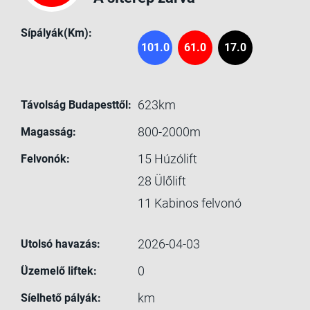
Sípályák(Km):
101.0
61.0
17.0
623km
Távolság Budapesttől:
800-2000m
Magasság:
15
Húzólift
Felvonók:
28
Ülőlift
11
Kabinos felvonó
2026-04-03
Utolsó havazás:
0
Üzemelő liftek:
km
Síelhető pályák: