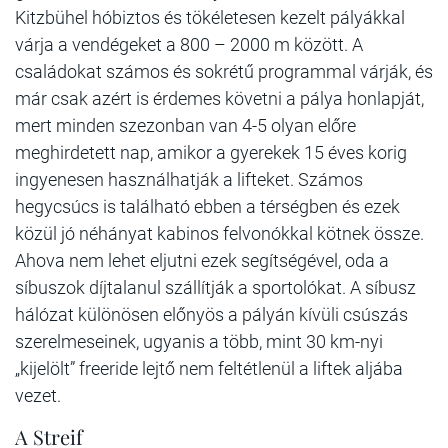
Kitzbühel hóbiztos és tökéletesen kezelt pályákkal
várja a vendégeket a 800 – 2000 m között. A
családokat számos és sokrétű programmal várják, és
már csak azért is érdemes követni a pálya honlapját,
mert minden szezonban van 4-5 olyan előre
meghirdetett nap, amikor a gyerekek 15 éves korig
ingyenesen használhatják a lifteket. Számos
hegycsúcs is található ebben a térségben és ezek
közül jó néhányat kabinos felvonókkal kötnek össze.
Ahova nem lehet eljutni ezek segítségével, oda a
síbuszok díjtalanul szállítják a sportolókat. A síbusz
hálózat különösen előnyös a pályán kívüli csúszás
szerelmeseinek, ugyanis a több, mint 30 km-nyi
„kijelölt” freeride lejtő nem feltétlenül a liftek aljába
vezet.
A Streif