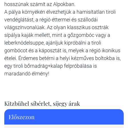
hosszúnak számít az Alpokban.
A pálya környékén élvezhetjük a hamisítatlan tiroli
vendéglátást, a régió éttermei és szállodái
világszínvonalúak. Az olyan klasszikus osztrák
sípálya kaják mellett, mint a gőzgombóc vagy a
leberknödelsuppe, ajánljuk kipróbálni a tiroli
gombócot és a káposztát is, melyek a régió ikonikus
ételei. Érdemes betérni a helyi kézműves boltokba is,
egy tiroli bőrnadrág+kalap felpróbálása is
maradandó élmény!
Kitzbühel síbérlet, síjegy árak
Előszezon