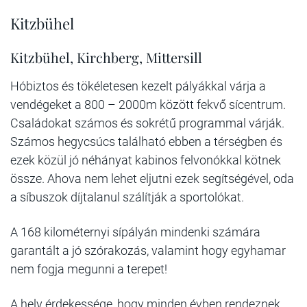
Kitzbühel
Kitzbühel, Kirchberg, Mittersill
Hóbiztos és tökéletesen kezelt pályákkal várja a
vendégeket a 800 – 2000m között fekvő sícentrum.
Családokat számos és sokrétű programmal várják.
Számos hegycsúcs található ebben a térségben és
ezek közül jó néhányat kabinos felvonókkal kötnek
össze. Ahova nem lehet eljutni ezek segítségével, oda
a síbuszok díjtalanul szálítják a sportolókat.
A 168 kilométernyi sípályán mindenki számára
garantált a jó szórakozás, valamint hogy egyhamar
nem fogja megunni a terepet!
A hely érdekessége, hogy minden évben rendeznek