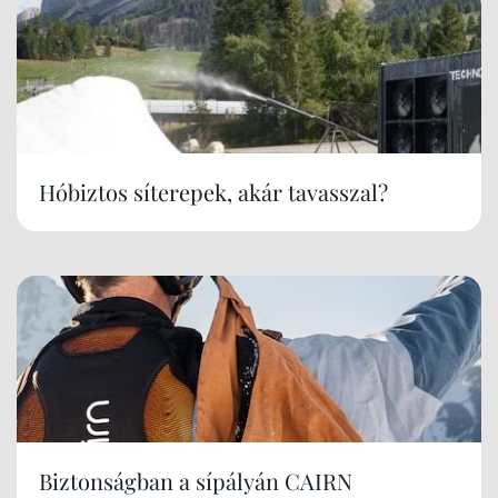
Hóbiztos síterepek, akár tavasszal?
Biztonságban a sípályán CAIRN