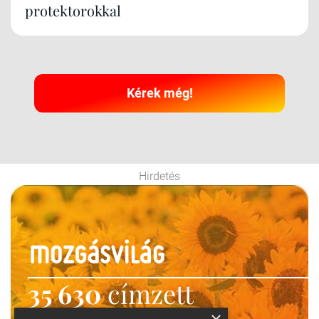
protektorokkal
Kérek még!
Hirdetés
35 630
címzett