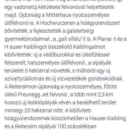
egy vadonatúj kétüléses felvonóval helyettesítik
majd. Újdonság a Mitterhaus nyolcszemélyes
ülőfelvonó is. A Hochwurzenen a hóágyúrendszert
bővítették, s fejlesztették a galsterbergi
gyermekbirodalmat , a „gall sífalu”-t is. A Planai -t és a
H auser Kaiblingot összekötő Kaiblingalmot
kibővítették: új a védőburokkal és ülésfűtéssel
felszerelt, hatszemélyes ülőfelvonó , a sípályák
területét 5 hektárral növelték, s műhóról egy új
szivattyúállomás és új vízvezetékek gondoskodnak.
A Reiteralmon újdonság a nyolcszemélyes, fűtött
ülésű Preunegg Jet felvonó , a több mint 2,3 km
hosszú új lesiklópályák révén a besíelhető terület
mintegy 20 hektárral nőtt. A kibővített
hóágyúrendszernek köszönhetően a Hauser Kaibling
és a Reiteralm sípályái 100 százalékban