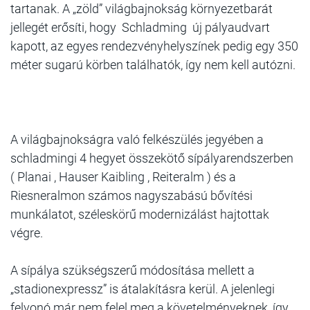
tartanak. A „zöld” világbajnokság környezetbarát
jellegét erősíti, hogy Schladming új pályaudvart
kapott, az egyes rendezvényhelyszínek pedig egy 350
méter sugarú körben találhatók, így nem kell autózni.
A világbajnokságra való felkészülés jegyében a
schladmingi 4 hegyet összekötő sípályarendszerben
( Planai , Hauser Kaibling , Reiteralm ) és a
Riesneralmon számos nagyszabású bővítési
munkálatot, széleskörű modernizálást hajtottak
végre.
A sípálya szükségszerű módosítása mellett a
„stadionexpressz” is átalakításra kerül. A jelenlegi
felvonó már nem felel meg a követelményeknek, így