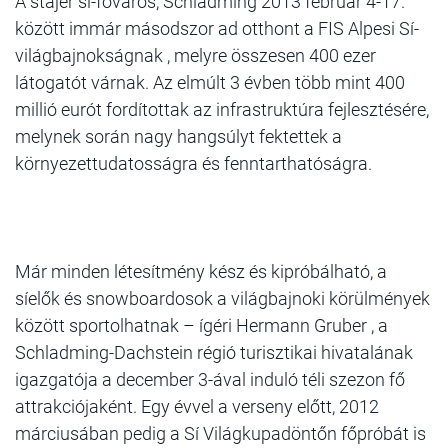
A stájer sí-főváros, Schladming 2013 február 4-17.
között immár másodszor ad otthont a FIS Alpesi Sí-
világbajnokságnak , melyre összesen 400 ezer
látogatót várnak. Az elmúlt 3 évben több mint 400
millió eurót fordítottak az infrastruktúra fejlesztésére,
melynek során nagy hangsúlyt fektettek a
környezettudatosságra és fenntarthatóságra.
Már minden létesítmény kész és kipróbálható, a
síelők és snowboardosok a világbajnoki körülmények
között sportolhatnak – ígéri Hermann Gruber , a
Schladming-Dachstein régió turisztikai hivatalának
igazgatója a december 3-ával induló téli szezon fő
attrakciójaként. Egy évvel a verseny előtt, 2012
márciusában pedig a Sí Világkupadöntőn főpróbát is