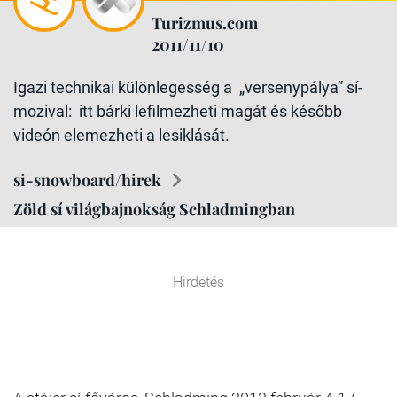
Turizmus.com
2011/11/10
Igazi technikai különlegesség a „versenypálya” sí-
mozival: itt bárki lefilmezheti magát és később
videón elemezheti a lesiklását.
si-snowboard/hirek
Zöld sí világbajnokság Schladmingban
Hirdetés