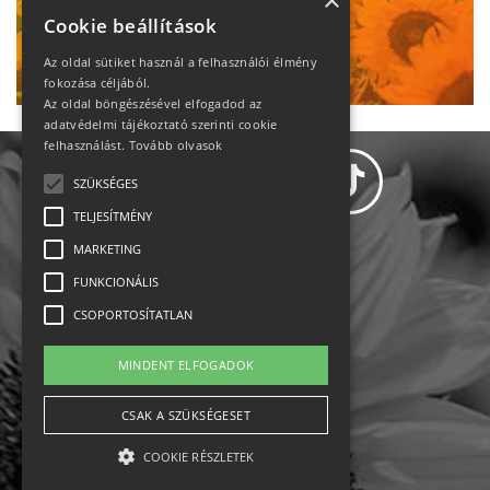
heti motiváció
×
Cookie beállítások
Ne maradj le!
Az oldal sütiket használ a felhasználói élmény
fokozása céljából.
Az oldal böngészésével elfogadod az
adatvédelmi tájékoztató szerinti cookie
felhasználást.
Tovább olvasok
SZÜKSÉGES
TELJESÍTMÉNY
MARKETING
Adatvédelem
FUNKCIONÁLIS
CSOPORTOSÍTATLAN
Állásajánlatok
MINDENT ELFOGADOK
Impresszum-kapcsolat
CSAK A SZÜKSÉGESET
Jogi nyilatkozat
COOKIE RÉSZLETEK
Rólunk