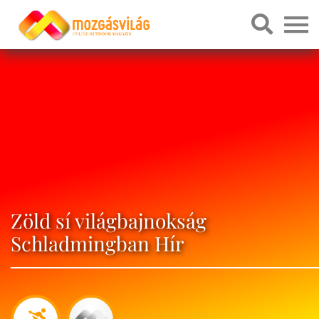
Zöld sí világbajnokság
Schladmingban Hír