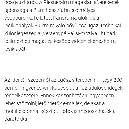
hóágyúzhatók. A Riesneralm magaslati síterepének
újdonsága a 2 km hosszú, hatszemélyes,
védőburokkal ellátott Panorama ülőlift, s a
lesiklópályák 30 km-re való bővülése. Igazi technikai
különlegesség a „versenypálya” sí-mozival: itt bárki
lefilmezheti magát és később videón elemezheti a
lesiklását.
Az idei téli szezontól az egész síterepen mintegy 200
ponton ingyenes wifi kapcsolat áll az üdülővendégek
rendelkezésére. Ennek köszönhetően ingyenesen
lehet szörfölni, letölthetők e-mailek, de akár a
mobiltelefonnal készített fotók is megoszthatók a
barátokkal.