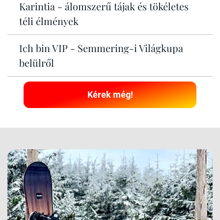
Karintia - álomszerű tájak és tökéletes
téli élmények
Ich bin VIP - Semmering-i Világkupa
belülről
Kérek még!