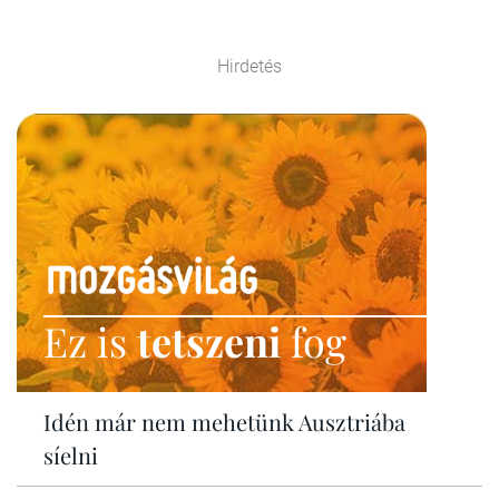
Hirdetés
Ez is
tetszeni
fog
Idén már nem mehetünk Ausztriába
síelni