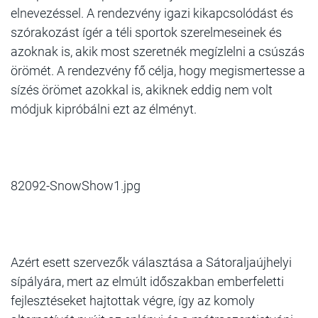
elnevezéssel. A rendezvény igazi kikapcsolódást és
szórakozást ígér a téli sportok szerelmeseinek és
azoknak is, akik most szeretnék megízlelni a csúszás
örömét. A rendezvény fő célja, hogy megismertesse a
sízés örömet azokkal is, akiknek eddig nem volt
módjuk kipróbálni ezt az élményt.
82092-SnowShow1.jpg
Azért esett szervezők választása a Sátoraljaújhelyi
sípályára, mert az elmúlt időszakban emberfeletti
fejlesztéseket hajtottak végre, így az komoly