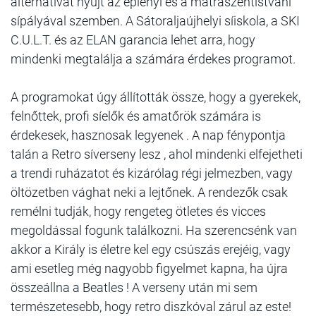
alternatívát nyújt az eplényi és a mátraszentistváni
sípályával szemben. A Sátoraljaújhelyi síiskola, a SKI
C.U.L.T. és az ELAN garancia lehet arra, hogy
mindenki megtalálja a számára érdekes programot.
A programokat úgy állították össze, hogy a gyerekek,
felnőttek, profi síelők és amatőrök számára is
érdekesek, hasznosak legyenek . A nap fénypontja
talán a Retro síverseny lesz , ahol mindenki elfejetheti
a trendi ruházatot és kizárólag régi jelmezben, vagy
öltözetben vághat neki a lejtőnek. A rendezők csak
remélni tudják, hogy rengeteg ötletes és vicces
megoldással fogunk találkozni. Ha szerencsénk van
akkor a Király is életre kel egy csúszás erejéig, vagy
ami esetleg még nagyobb figyelmet kapna, ha újra
összeállna a Beatles ! A verseny után mi sem
természetesebb, hogy retro diszkóval zárul az este!