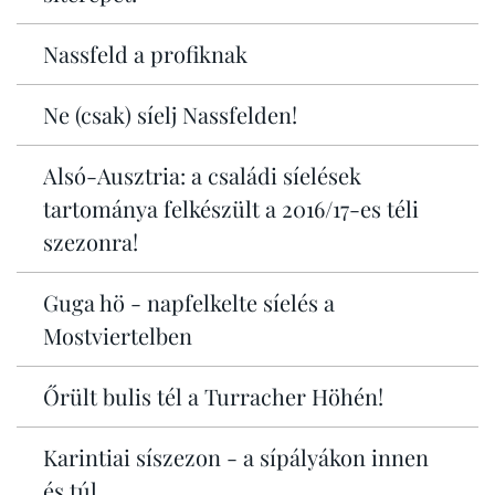
Nassfeld a profiknak
Ne (csak) síelj Nassfelden!
Alsó-Ausztria: a családi síelések
tartománya felkészült a 2016/17-es téli
szezonra!
Guga hö - napfelkelte síelés a
Mostviertelben
Őrült bulis tél a Turracher Höhén!
Karintiai síszezon - a sípályákon innen
és túl