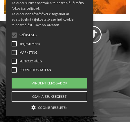
Ne maradj le!
Az oldal sütiket használ a felhasználói élmény
fokozása céljából.
Az oldal böngészésével elfogadod az
adatvédelmi tájékoztató szerinti cookie
felhasználást.
Tovább olvasok
SZÜKSÉGES
TELJESÍTMÉNY
MARKETING
Adatvédelem
FUNKCIONÁLIS
CSOPORTOSÍTATLAN
Állásajánlatok
MINDENT ELFOGADOK
Impresszum-kapcsolat
CSAK A SZÜKSÉGESET
Jogi nyilatkozat
COOKIE RÉSZLETEK
Rólunk
English
Szükséges
Teljesítmény
Marketing