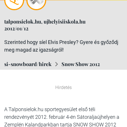
talponsielok.hu, ujhelyisiiskola.hu
2012/01/12
Szerinted hogy síel Elvis Presley? Gyere és győződj
meg magad az igazságról!
si-snowboard/hirek
Snow Show 2012
Hirdetés
A Talponsielok.hu sportegyesület első téli
rendezvényét 2012. február 4-én Sátoraljaújhelyen a
Zemplén Kalandparkban tartja SNOW SHOW 2012