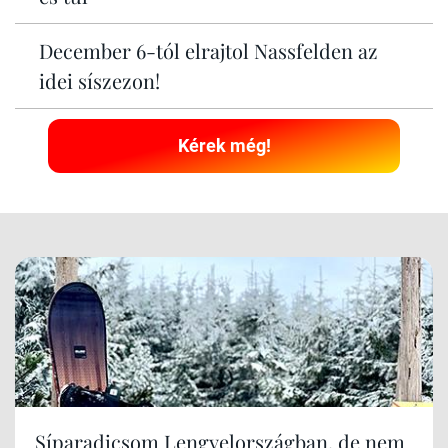
December 6-tól elrajtol Nassfelden az
idei síszezon!
Kérek még!
Síparadicsom Lengyelországban, de nem