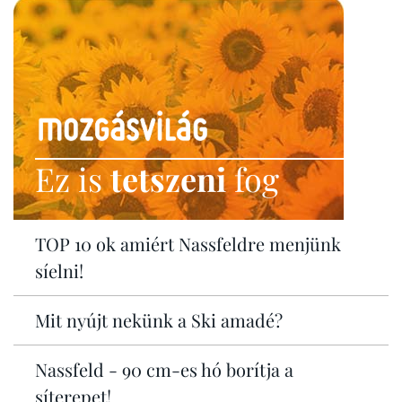
Ez is
tetszeni
fog
TOP 10 ok amiért Nassfeldre menjünk
síelni!
Mit nyújt nekünk a Ski amadé?
Nassfeld - 90 cm-es hó borítja a
síterepet!