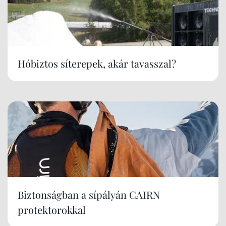
Hóbiztos síterepek, akár tavasszal?
Biztonságban a sípályán CAIRN
protektorokkal