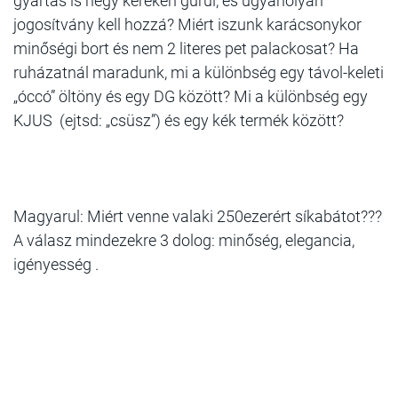
gyártás is négy keréken gurul, és ugyanolyan
jogosítvány kell hozzá? Miért iszunk karácsonykor
minőségi bort és nem 2 literes pet palackosat? Ha
ruházatnál maradunk, mi a különbség egy távol-keleti
„óccó” öltöny és egy DG között? Mi a különbség egy
KJUS (ejtsd: „csüsz”) és egy kék termék között?
Magyarul: Miért venne valaki 250ezerért síkabátot???
A válasz mindezekre 3 dolog: minőség, elegancia,
igényesség .