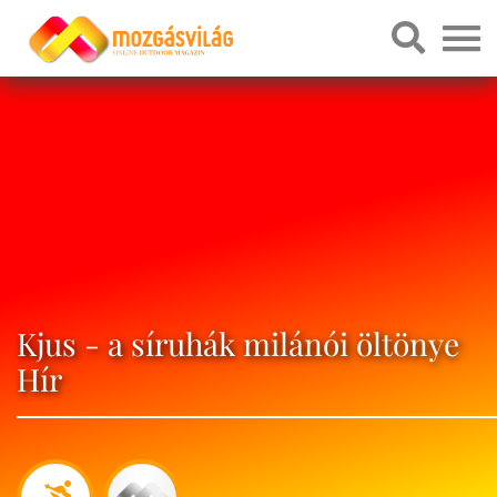
Kjus - a síruhák milánói öltönye
Hír