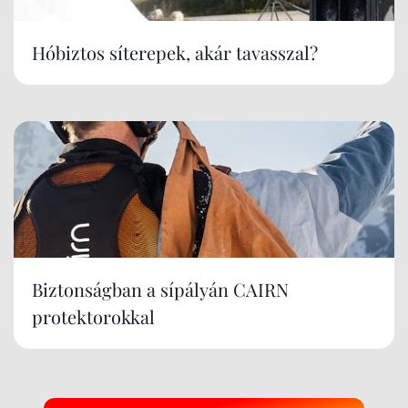
Hóbiztos síterepek, akár tavasszal?
Biztonságban a sípályán CAIRN
protektorokkal