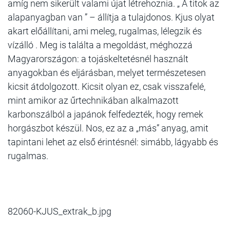
amíg nem sikerült valami újat létrehoznia. „ A titok az
alapanyagban van ” – állítja a tulajdonos. Kjus olyat
akart előállítani, ami meleg, rugalmas, lélegzik és
vízálló . Meg is találta a megoldást, méghozzá
Magyarországon: a tojáskeltetésnél használt
anyagokban és eljárásban, melyet természetesen
kicsit átdolgozott. Kicsit olyan ez, csak visszafelé,
mint amikor az űrtechnikában alkalmazott
karbonszálból a japánok felfedezték, hogy remek
horgászbot készül. Nos, ez az a „más” anyag, amit
tapintani lehet az első érintésnél: simább, lágyabb és
rugalmas.
82060-KJUS_extrak_b.jpg