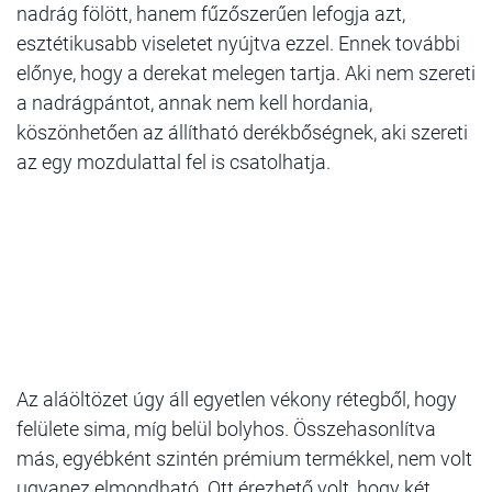
nadrág fölött, hanem fűzőszerűen lefogja azt,
esztétikusabb viseletet nyújtva ezzel. Ennek további
előnye, hogy a derekat melegen tartja. Aki nem szereti
a nadrágpántot, annak nem kell hordania,
köszönhetően az állítható derékbőségnek, aki szereti
az egy mozdulattal fel is csatolhatja.
Az aláöltözet úgy áll egyetlen vékony rétegből, hogy
felülete sima, míg belül bolyhos. Összehasonlítva
más, egyébként szintén prémium termékkel, nem volt
ugyanez elmondható. Ott érezhető volt, hogy két