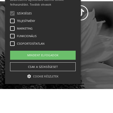
felhasználást.
Tovább olvasok
SZÜKSÉGES
TELJESÍTMÉNY
MARKETING
Adatvédelem
FUNKCIONÁLIS
CSOPORTOSÍTATLAN
Állásajánlatok
MINDENT ELFOGADOK
Impresszum-kapcsolat
CSAK A SZÜKSÉGESET
Jogi nyilatkozat
COOKIE RÉSZLETEK
Rólunk
English
Szükséges
Teljesítmény
Marketing
Funkcionális
Csoportosítatlan
Ebike
Osztrák sípályák
Magyar sípályák
A szükséges kategóriába eső sütik a weboldal