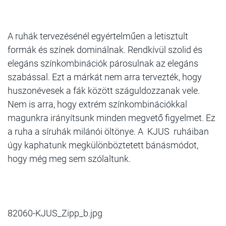
A ruhák tervezésénél egyértelműen a letisztult
formák és színek dominálnak. Rendkívül szolid és
elegáns színkombinációk párosulnak az elegáns
szabással. Ezt a márkát nem arra tervezték, hogy
huszonévesek a fák között száguldozzanak vele.
Nem is arra, hogy extrém színkombinációkkal
magunkra irányítsunk minden megvető figyelmet. Ez
a ruha a síruhák milánói öltönye. A KJUS ruháiban
úgy kaphatunk megkülönböztetett bánásmódot,
hogy még meg sem szólaltunk.
82060-KJUS_Zipp_b.jpg