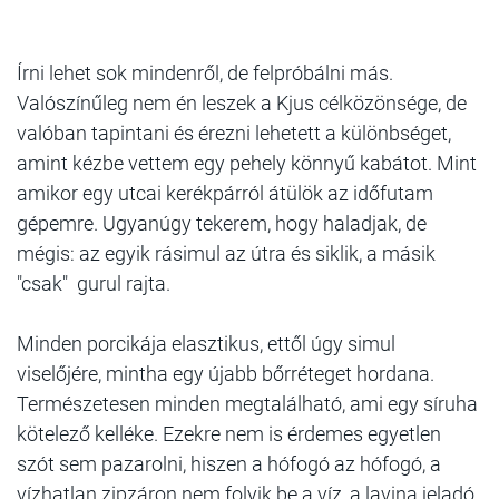
Írni lehet sok mindenről, de felpróbálni más.
Valószínűleg nem én leszek a Kjus célközönsége, de
valóban tapintani és érezni lehetett a különbséget,
amint kézbe vettem egy pehely könnyű kabátot. Mint
amikor egy utcai kerékpárról átülök az időfutam
gépemre. Ugyanúgy tekerem, hogy haladjak, de
mégis: az egyik rásimul az útra és siklik, a másik
"csak" gurul rajta.
Minden porcikája elasztikus, ettől úgy simul
viselőjére, mintha egy újabb bőrréteget hordana.
Természetesen minden megtalálható, ami egy síruha
kötelező kelléke. Ezekre nem is érdemes egyetlen
szót sem pazarolni, hiszen a hófogó az hófogó, a
vízhatlan zipzáron nem folyik be a víz, a lavina jeladó