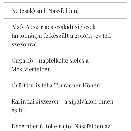
Ne (csak) síelj Nassfelden!
Alsó-Ausztria: a családi síelések
tartománya felkészült a 2016/17-es téli
szezonra!
Guga hö - napfelkelte síelés a
Mostviertelben
Őrült bulis tél a Turracher Höhén!
Karintiai síszezon - a sípályákon innen
és túl
December 6-tól elrajtol Nassfelden az