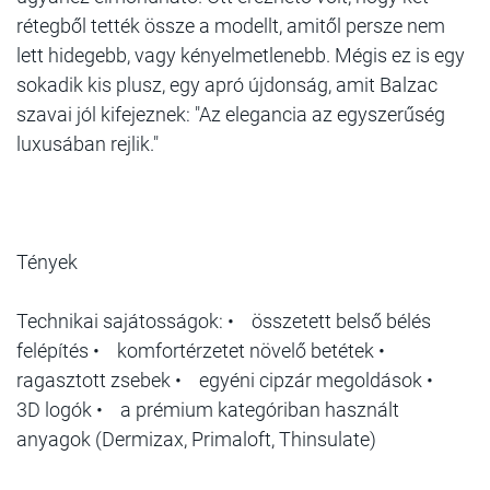
rétegből tették össze a modellt, amitől persze nem
lett hidegebb, vagy kényelmetlenebb. Mégis ez is egy
sokadik kis plusz, egy apró újdonság, amit Balzac
szavai jól kifejeznek: "Az elegancia az egyszerűség
luxusában rejlik."
Tények
Technikai sajátosságok: • összetett belső bélés
felépítés • komfortérzetet növelő betétek •
ragasztott zsebek • egyéni cipzár megoldások •
3D logók • a prémium kategóriban használt
anyagok (Dermizax, Primaloft, Thinsulate)