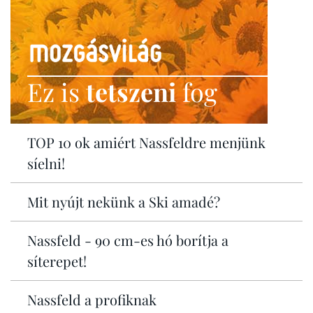
Ez is
tetszeni
fog
TOP 10 ok amiért Nassfeldre menjünk
síelni!
Mit nyújt nekünk a Ski amadé?
Nassfeld - 90 cm-es hó borítja a
síterepet!
Nassfeld a profiknak