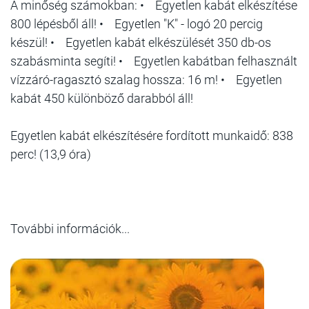
A minőség számokban: • Egyetlen kabát elkészítése
800 lépésből áll! • Egyetlen "K" - logó 20 percig
készül! • Egyetlen kabát elkészülését 350 db-os
szabásminta segíti! • Egyetlen kabátban felhasznált
vízzáró-ragasztó szalag hossza: 16 m! • Egyetlen
kabát 450 különböző darabból áll!
Egyetlen kabát elkészítésére fordított munkaidő: 838
perc! (13,9 óra)
További információk...