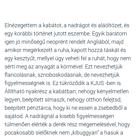
Elnézegettem a kabátot, a nadrágot és aláöltözet, és
egy korábbi történet jutott eszembe. Egyik barátom
igen jó minőségű neoprént rendelt Angliából, majd
amikor megérkezett a ruha, kapott hozzá táskát és
egy kesztyűt, mellyel úgy veheti fel a ruhát, hogy nem
sérti meg az anyagát a körmével. Ezt nevezhetjük
flancolásnak, sznoboskodásnak, de nevezhetjük
figyelmességnek is. Ez tükröződik a KJUS -ben is.
Állítható nyakrész a kabátban, nehogy kényelmetlen
legyen, beépített símaszk, nehogy otthon felejtsd,
beépített pénztárca, hogy ki ne essen a zsebedből a
sajátod. A nadrágnál a kisebb figyelmességen
túlmenően elérték a derék rész megemelésével, hogy
pocakosabb síelőknek nem „kibuggyan” a hasuk a