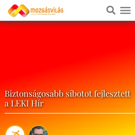
Biztonságosabb síbotot fejlesztett
a LEKI Hír