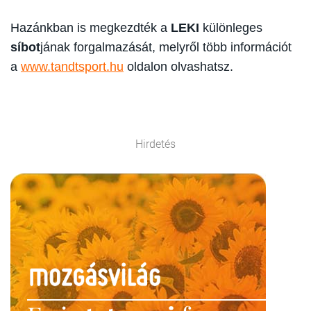
Hazánkban is megkezdték a
LEKI
különleges
síbot
jának forgalmazását, melyről több információt
a
www.tandtsport.hu
oldalon olvashatsz.
Hirdetés