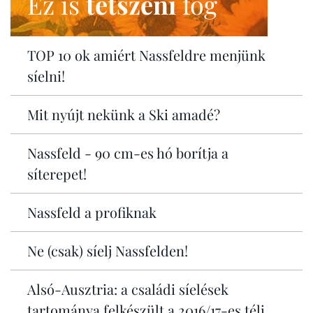
Ez is
tetszeni
fog
TOP 10 ok amiért Nassfeldre menjünk
síelni!
Mit nyújt nekünk a Ski amadé?
Nassfeld - 90 cm-es hó borítja a
síterepet!
Nassfeld a profiknak
Ne (csak) síelj Nassfelden!
Alsó-Ausztria: a családi síelések
tartománya felkészült a 2016/17-es téli