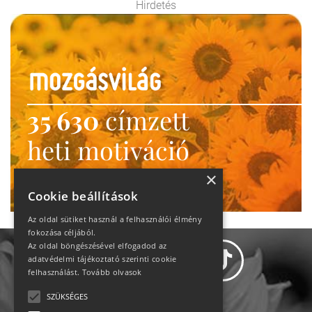
Hirdetés
35 630
címzett
heti motiváció
Ne maradj le!
×
Cookie beállítások
Az oldal sütiket használ a felhasználói élmény
fokozása céljából.
Az oldal böngészésével elfogadod az
adatvédelmi tájékoztató szerinti cookie
felhasználást.
Tovább olvasok
SZÜKSÉGES