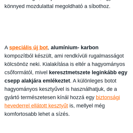
könnyed mozdulattal megoldható a síbothoz.
A
speciális új bot
,
alumínium- karbon
kompozítból készült, ami rendkívüli rugalmasságot
kölcsönöz neki. Kialakítása is eltér a hagyományos
csőformától, mivel
keresztmetszete leginkább egy
csepp alakjára emlékeztet
. A különleges botot
hagyományos kesztyűvel is használhatjuk, de a
gyártó természetesen kínál hozzá egy
biztonsági
hevederrel ellátott kesztyűt
is, mellyel még
komfortosabb lehet a sízés.