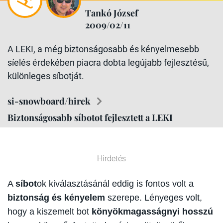
Tankó József
2009/02/11
A LEKI, a még biztonságosabb és kényelmesebb
síelés érdekében piacra dobta legújabb fejlesztésű,
különleges síbotját.
si-snowboard/hirek
Biztonságosabb síbotot fejlesztett a LEKI
Hirdetés
A
síbot
ok kiválasztásánál eddig is fontos volt a
biztonság és kényelem
szerepe. Lényeges volt,
hogy a kiszemelt bot
könyökmagasságnyi hosszú