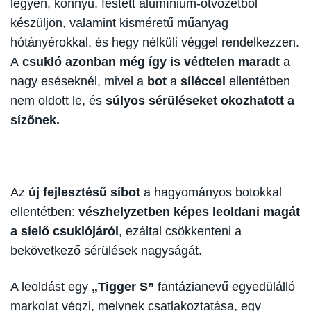
legyen, könnyű, festett alumínium-ötvözetből
készüljön, valamint kisméretű műanyag
hótányérokkal, és hegy nélküli véggel rendelkezzen.
A
csukló azonban még így is védtelen maradt
a
nagy eséseknél, mivel a
bot
a
síléccel
ellentétben
nem oldott le, és
súlyos sérüléseket okozhatott a
sízőnek.
Az
új fejlesztésű síbot
a hagyományos botokkal
ellentétben:
vészhelyzetben képes leoldani magát
a síelő csuklójáról
, ezáltal csökkenteni a
bekövetkező sérülések nagyságát.
A leoldást egy
„Tigger S”
fantázianevű egyedülálló
markolat végzi, melynek csatlakoztatása, egy