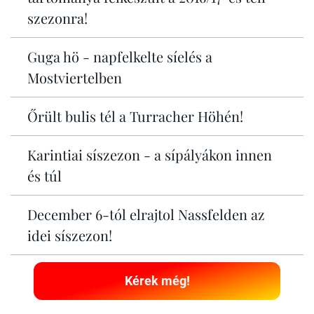
szezonra!
Guga hö - napfelkelte síelés a
Mostviertelben
Őrült bulis tél a Turracher Höhén!
Karintiai síszezon - a sípályákon innen
és túl
December 6-tól elrajtol Nassfelden az
idei síszezon!
Kérek még!