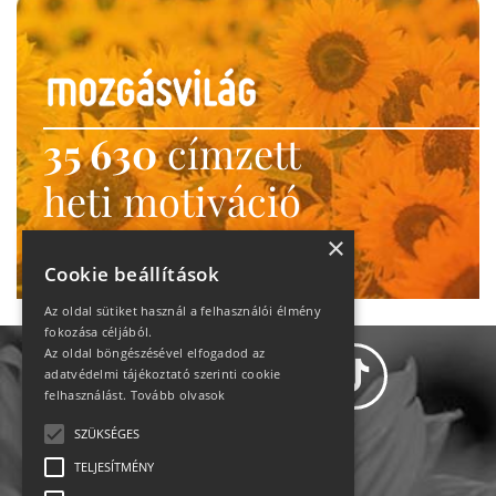
35 630
címzett
heti motiváció
Ne maradj le!
×
Cookie beállítások
Az oldal sütiket használ a felhasználói élmény
fokozása céljából.
Az oldal böngészésével elfogadod az
adatvédelmi tájékoztató szerinti cookie
felhasználást.
Tovább olvasok
SZÜKSÉGES
Adatvédelem
TELJESÍTMÉNY