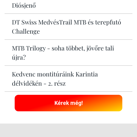
Diósjenő
DT Swiss MedvésTrail MTB és terepfutó
Challenge
MTB Trilogy - soha többet, jövőre tali
újra?
Kedvenc montitúráink Karintia
délvidékén - 2. rész
Kérek még!