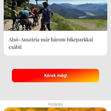
Alsó-Ausztria már három bikeparkkal
csábít
Kérek még!
Hirdetés