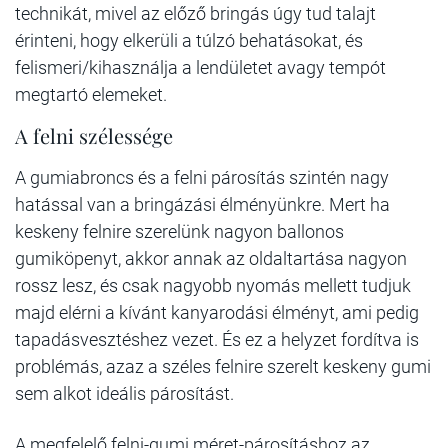
technikát, mivel az előző bringás úgy tud talajt
érinteni, hogy elkerüli a túlzó behatásokat, és
felismeri/kihasználja a lendületet avagy tempót
megtartó elemeket.
A felni szélessége
A gumiabroncs és a felni párosítás szintén nagy
hatással van a bringázási élményünkre. Mert ha
keskeny felnire szerelünk nagyon ballonos
gumiköpenyt, akkor annak az oldaltartása nagyon
rossz lesz, és csak nagyobb nyomás mellett tudjuk
majd elérni a kívánt kanyarodási élményt, ami pedig
tapadásvesztéshez vezet. És ez a helyzet fordítva is
problémás, azaz a széles felnire szerelt keskeny gumi
sem alkot ideális párosítást.
A megfelelő felni-gumi méret-párosításhoz az