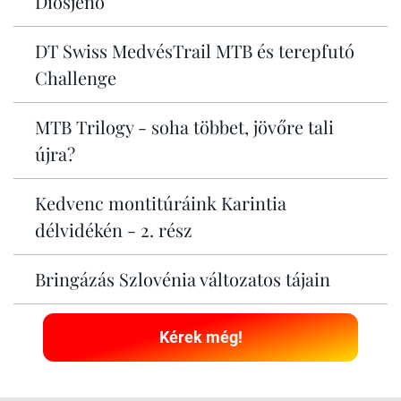
Diósjenő
DT Swiss MedvésTrail MTB és terepfutó
Challenge
MTB Trilogy - soha többet, jövőre tali
újra?
Kedvenc montitúráink Karintia
délvidékén - 2. rész
Bringázás Szlovénia változatos tájain
Kérek még!