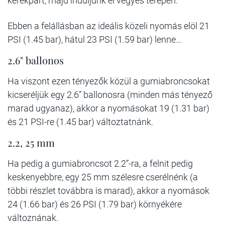
kerékpárt, majd induljunk el vegyes terepen.
Ebben a felállásban az ideális közeli nyomás elöl 21
PSI (1.45 bar), hátul 23 PSI (1.59 bar) lenne…
2.6" ballonos
Ha viszont ezen tényezők közül a gumiabroncsokat
kicseréljük egy 2.6” ballonosra (minden más tényező
marad ugyanaz), akkor a nyomásokat 19 (1.31 bar)
és 21 PSI-re (1.45 bar) változtatnánk.
2.2, 25 mm
Ha pedig a gumiabroncsot 2.2”-ra, a felnit pedig
keskenyebbre, egy 25 mm szélesre cserélnénk (a
többi részlet továbbra is marad), akkor a nyomások
24 (1.66 bar) és 26 PSI (1.79 bar) környékére
változnának.