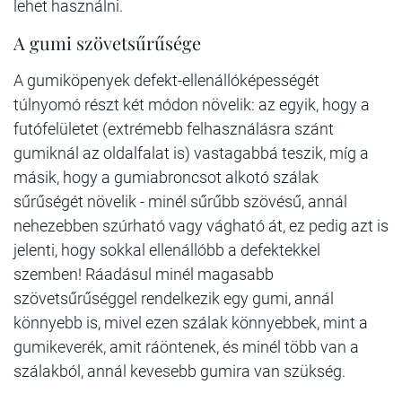
lehet használni.
A gumi szövetsűrűsége
A gumiköpenyek defekt-ellenállóképességét
túlnyomó részt két módon növelik: az egyik, hogy a
futófelületet (extrémebb felhasználásra szánt
gumiknál az oldalfalat is) vastagabbá teszik, míg a
másik, hogy a gumiabroncsot alkotó szálak
sűrűségét növelik - minél sűrűbb szövésű, annál
nehezebben szúrható vagy vágható át, ez pedig azt is
jelenti, hogy sokkal ellenállóbb a defektekkel
szemben! Ráadásul minél magasabb
szövetsűrűséggel rendelkezik egy gumi, annál
könnyebb is, mivel ezen szálak könnyebbek, mint a
gumikeverék, amit ráöntenek, és minél több van a
szálakból, annál kevesebb gumira van szükség.