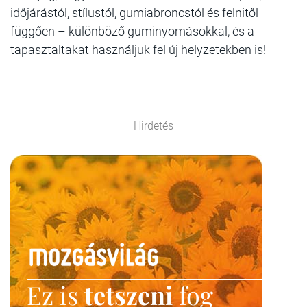
időjárástól, stílustól, gumiabroncstól és felnitől
függően – különböző guminyomásokkal, és a
tapasztaltakat használjuk fel új helyzetekben is!
Hirdetés
Ez is
tetszeni
fog