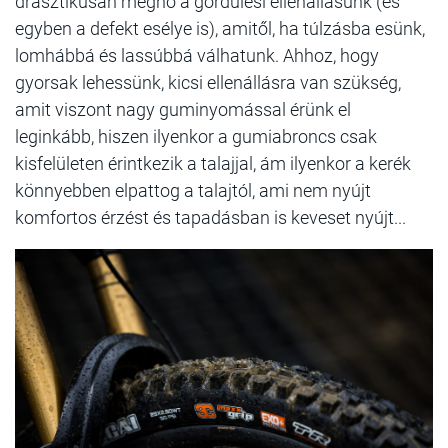
drasztikusan megnő a gördülési ellenállásunk (és
egyben a defekt esélye is), amitől, ha túlzásba esünk,
lomhábbá és lassúbbá válhatunk. Ahhoz, hogy
gyorsak lehessünk, kicsi ellenállásra van szükség,
amit viszont nagy guminyomással érünk el
leginkább, hiszen ilyenkor a gumiabroncs csak
kisfelületen érintkezik a talajjal, ám ilyenkor a kerék
könnyebben elpattog a talajtól, ami nem nyújt
komfortos érzést és tapadásban is keveset nyújt...