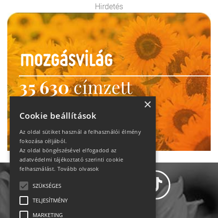
Hirdetés
35 630
címzett
heti motiváció
×
Cookie beállítások
Ne maradj le!
Az oldal sütiket használ a felhasználói élmény
fokozása céljából.
Az oldal böngészésével elfogadod az
adatvédelmi tájékoztató szerinti cookie
felhasználást.
Tovább olvasok
SZÜKSÉGES
TELJESÍTMÉNY
MARKETING