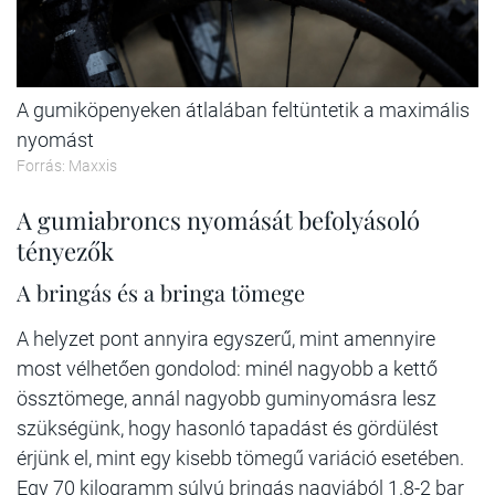
A gumiköpenyeken átlalában feltüntetik a maximális
nyomást
Forrás: Maxxis
A gumiabroncs nyomását befolyásoló
tényezők
A bringás és a bringa tömege
A helyzet pont annyira egyszerű, mint amennyire
most vélhetően gondolod: minél nagyobb a kettő
össztömege, annál nagyobb guminyomásra lesz
szükségünk, hogy hasonló tapadást és gördülést
érjünk el, mint egy kisebb tömegű variáció esetében.
Egy 70 kilogramm súlyú bringás nagyjából 1.8-2 bar