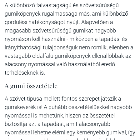
A különböző falvastagságú és szövetsűrűségű
gumiköpenyek rugalmassága más, ami különböző
gördülési hatékonyságot nyújt. Alapvetően a
magasabb szövetsűrűségű gumikat nagyobb
nyomáson kell használni - miközben a tapadási és
irányíthatósági tulajdonságuk nem romlik, ellenben a
vastagabb oldalfalú gumiköpenyek ellenállóbbak az
alacsony nyomással való használatból eredő
terheléseknek is.
A gumi összetétele
A szövet típusa mellett fontos szerepet játszik a
gumikeverék is! A puhább összetételűekkel nagyobb
nyomással is mehetünk, hiszen az összetétel
biztosítja azt a tapadást, amit alacsonyabb
nyomással lehetne elérni egy keményebb gumival, így