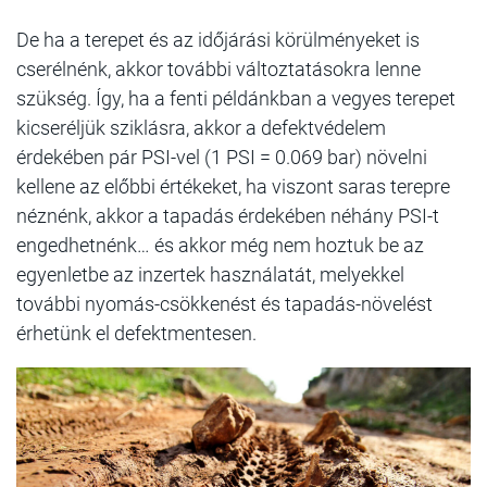
De ha a terepet és az időjárási körülményeket is
cserélnénk, akkor további változtatásokra lenne
szükség. Így, ha a fenti példánkban a vegyes terepet
kicseréljük sziklásra, akkor a defektvédelem
érdekében pár PSI-vel (1 PSI = 0.069 bar) növelni
kellene az előbbi értékeket, ha viszont saras terepre
néznénk, akkor a tapadás érdekében néhány PSI-t
engedhetnénk… és akkor még nem hoztuk be az
egyenletbe az inzertek használatát, melyekkel
további nyomás-csökkenést és tapadás-növelést
érhetünk el defektmentesen.