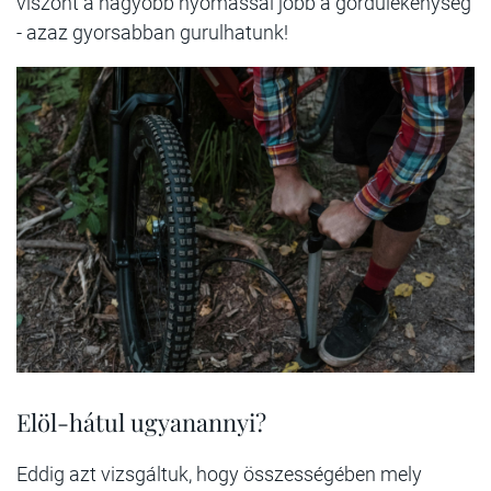
viszont a nagyobb nyomással jobb a gördülékenység
- azaz gyorsabban gurulhatunk!
Elöl-hátul ugyanannyi?
Eddig azt vizsgáltuk, hogy összességében mely