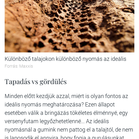
Különböző talajokon különböző nyomás az ideális
Forrás: Maxxis
Tapadás vs gördülés
Minden előtt kezdjük azzal, miért is olyan fontos az
ideális nyomás meghatározása? Ezen állapot
esetében válik a bringázás tökéletes élménnyé, egy
versenyfutam legyőzhetetlenné... Az ideális
nyomásnál a gumink nem pattog el a talajtól, de nem
is laposodik el annyira, hogy fogja a gurulásunkat...