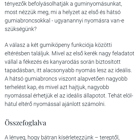
tényezők befolyásolhatják a guminyomásunkat,
most nézzük meg, mi a helyzet az első és hátsó
gumiabroncsokkal - ugyanannyi nyomásra van-e
szükségünk?
A válasz a két gumiköpeny funkciója közötti
eltérésben találjuk. Mivel az első kerék nagy feladatot
vállal a fékezés és kanyarodás során biztosított
tapadásban, itt alacsonyabb nyomás lesz az ideális.
A hátsó gumiabroncs viszont alapvetően nagyobb
terhelést kap, és mivel azt hajtjuk, nagyobb
nyomással érhetjük el az ideális állapotot. Tehát elöl-
hátul eltérő nyomással ajánlott számolni.
Összefoglalva
A lényeg, hogy bátran kísérletezzünk – tereptől,