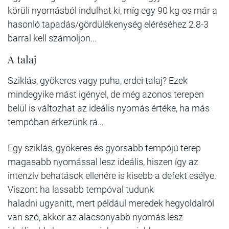
körüli nyomásból indulhat ki, míg egy 90 kg-os már a
hasonló tapadás/gördülékenység eléréséhez 2.8-3
barral kell számoljon...
A talaj
Sziklás, gyökeres vagy puha, erdei talaj? Ezek
mindegyike mást igényel, de még azonos terepen
belül is változhat az ideális nyomás értéke, ha más
tempóban érkezünk rá…
Egy sziklás, gyökeres és gyorsabb tempójú terep
magasabb nyomással lesz ideális, hiszen így az
intenzív behatások ellenére is kisebb a defekt esélye.
Viszont ha lassabb tempóval tudunk
haladni ugyanitt, mert például meredek hegyoldalról
van szó, akkor az alacsonyabb nyomás lesz