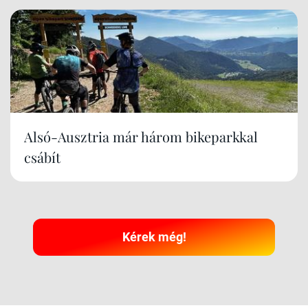
Alsó-Ausztria már három bikeparkkal
csábít
Kérek még!