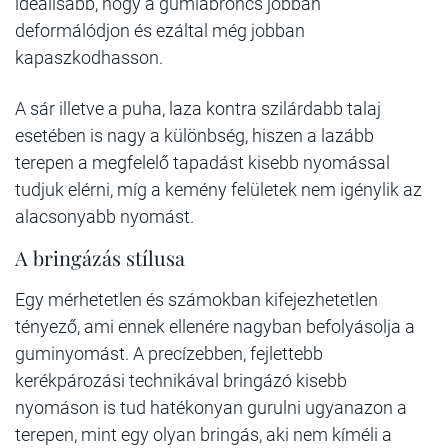
ideálisabb, hogy a gumiabroncs jobban
deformálódjon és ezáltal még jobban
kapaszkodhasson.
A sár illetve a puha, laza kontra szilárdabb talaj
esetében is nagy a különbség, hiszen a lazább
terepen a megfelelő tapadást kisebb nyomással
tudjuk elérni, míg a kemény felületek nem igénylik az
alacsonyabb nyomást.
A bringázás stílusa
Egy mérhetetlen és számokban kifejezhetetlen
tényező, ami ennek ellenére nagyban befolyásolja a
guminyomást. A precízebben, fejlettebb
kerékpározási technikával bringázó kisebb
nyomáson is tud hatékonyan gurulni ugyanazon a
terepen, mint egy olyan bringás, aki nem kíméli a