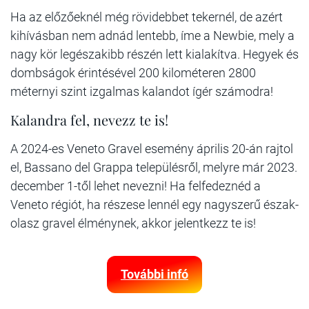
Ha az előzőeknél még rövidebbet tekernél, de azért
kihívásban nem adnád lentebb, íme a Newbie, mely a
nagy kör legészakibb részén lett kialakítva. Hegyek és
dombságok érintésével 200 kilométeren 2800
méternyi szint izgalmas kalandot ígér számodra!
Kalandra fel, nevezz te is!
A 2024-es Veneto Gravel esemény április 20-án rajtol
el, Bassano del Grappa településről, melyre már 2023.
december 1-től lehet nevezni! Ha felfedeznéd a
Veneto régiót, ha részese lennél egy nagyszerű észak-
olasz gravel élménynek, akkor jelentkezz te is!
További infó