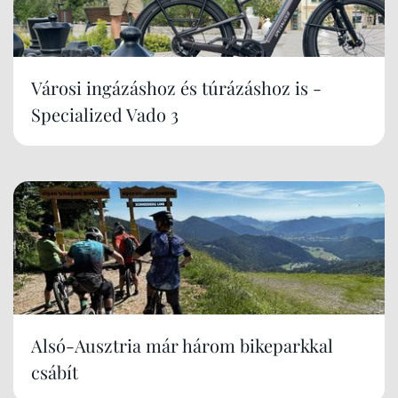
Városi ingázáshoz és túrázáshoz is -
Specialized Vado 3
Alsó-Ausztria már három bikeparkkal
csábít