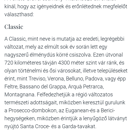
kínál, hogy az igényeidnek és erőnlétednek megfelelőt
választhasd:
Classic
A Classic, mint neve is mutatja az eredeti, legrégebbi
változat, mely az elmúlt sok év során lett egy
nagyszerű élménydús körré csiszolva. Ezen útvonal
720 kilométeres távján 4300 méter szint vár ránk, és
olyan történelmi és ősi városokat, illetve településeket
érint, mint Treviso, Verona, Belluno, Padova, vagy épp
Feltre, Bassano del Grappa, Arquà Petrarca,
Montagnana. Felfedezhetjük a régió változatos
természeti adottságait, miközben keresztül gurulunk
a Prosecco-dombokon, az Euganean-és a Berici-
hegységeken, miközben érintjük a lenyűgöző látványt
nyújtó Santa Croce- és a Garda-tavakat.