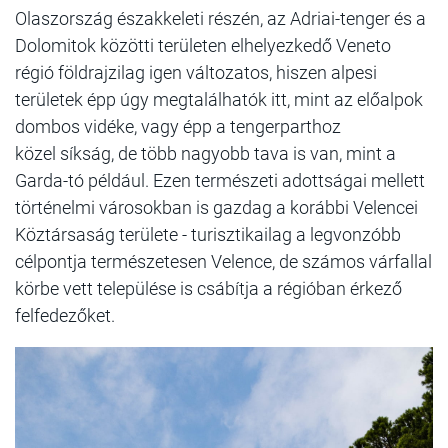
Olaszország északkeleti részén, az Adriai-tenger és a
Dolomitok közötti területen elhelyezkedő Veneto
régió földrajzilag igen változatos, hiszen alpesi
területek épp úgy megtalálhatók itt, mint az előalpok
dombos vidéke, vagy épp a tengerparthoz
közel síkság, de több nagyobb tava is van, mint a
Garda-tó például. Ezen természeti adottságai mellett
történelmi városokban is gazdag a korábbi Velencei
Köztársaság területe - turisztikailag a legvonzóbb
célpontja természetesen Velence, de számos várfallal
körbe vett települése is csábítja a régióban érkező
felfedezőket.