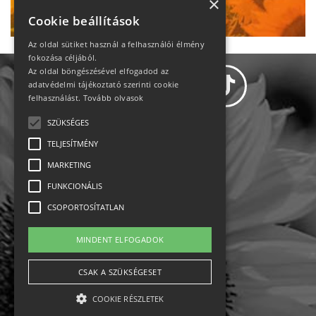
Ne maradj le!
×
Cookie beállítások
Az oldal sütiket használ a felhasználói élmény
fokozása céljából.
Az oldal böngészésével elfogadod az
adatvédelmi tájékoztató szerinti cookie
felhasználást.
Tovább olvasok
SZÜKSÉGES
Adatvédelem
TELJESÍTMÉNY
MARKETING
Állásajánlatok
FUNKCIONÁLIS
Impresszum-kapcsolat
CSOPORTOSÍTATLAN
Jogi nyilatkozat
MINDENT ELFOGADOK
Rólunk
CSAK A SZÜKSÉGESET
COOKIE RÉSZLETEK
English