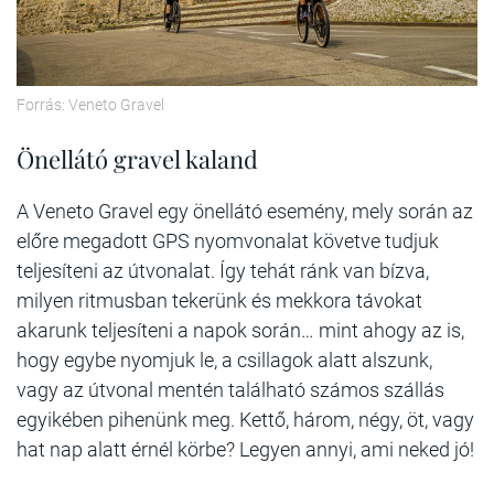
Forrás: Veneto Gravel
Önellátó gravel kaland
A Veneto Gravel egy önellátó esemény, mely során az
előre megadott GPS nyomvonalat követve tudjuk
teljesíteni az útvonalat. Így tehát ránk van bízva,
milyen ritmusban tekerünk és mekkora távokat
akarunk teljesíteni a napok során… mint ahogy az is,
hogy egybe nyomjuk le, a csillagok alatt alszunk,
vagy az útvonal mentén található számos szállás
egyikében pihenünk meg. Kettő, három, négy, öt, vagy
hat nap alatt érnél körbe? Legyen annyi, ami neked jó!