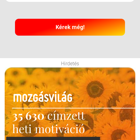
Kérek még!
Hirdetés
35 630
címzett
heti motiváció