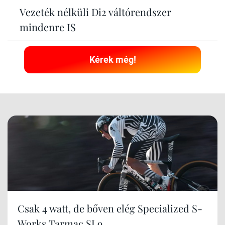
Vezeték nélküli Di2 váltórendszer
mindenre IS
Kérek még!
Csak 4 watt, de bőven elég Specialized S-
Works Tarmac SL9