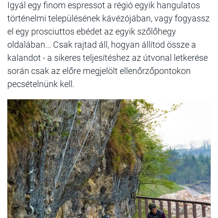
Igyál egy finom espressot a régió egyik hangulatos
történelmi településének kávézójában, vagy fogyassz
el egy prosciuttos ebédet az egyik szőlőhegy
oldalában... Csak rajtad áll, hogyan állítod össze a
kalandot - a sikeres teljesítéshez az útvonal letkerése
során csak az előre megjelölt ellenőrzőpontokon
pecsételnünk kell.