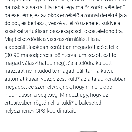
hatnak a sisakra. Ha tehát egy malőr során véletlenül
baleset érne, ez az okos érzékelő azonnal detektálja a
dolgot, és beriaszt, veszélyt jelző üzenetet küldve a
sisakkal virtuálisan összekapcsolt okostelefonodra.
Majd elkezdődik a visszaszámlálás. Ha az
alapbeállításokban korábban megadott idő eltelik
(30-90 másodperces időintervallum között ezt te
magad választhatod meg), és a telódra küldött
riasztást nem tudod te magad leállítani, a kütyü
automatikusan vészjelzést küld* az általad korábban
megadott célszemély(ek)nek, hogy minél előbb
indulhasson a segítség. Mindezt úgy, hogy az
értesítésben rögtön el is küldi* a baleseted
helyszínének GPS-koordinátáit.