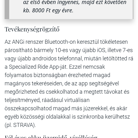
az első évben ingyenes, majd ezt követően
kb. 8000 Ft egy évre.
Tevékenységrögzítő
Az ANGi renszer Bluetooth-on keresztül tökéletesen
párosítható bármely 10-es vagy újabb iOS, illetve 7-es
vagy újabb androidos telefonnal, miután letöltötted rá
a Specialized Ride App-ját. Ezzel nemcsak
folyamatos biztonságban érezheted magad
magányos tekeréseiden, de az app segítségével
megőrizheted és csekkolhatod a megtett távokat és
teljesítményed, ráadásul virtuálisan
összekapcsolhatod magad más júzerekkel, és akár
egyéb közösségi oldalakkal is szinkronba kerülhetsz
(pl. STRAVA).
Fél éves akku üzemidő, vízállóság