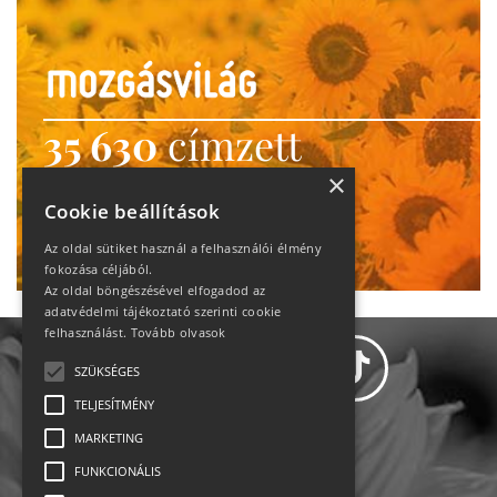
35 630
címzett
heti motiváció
×
Cookie beállítások
Ne maradj le!
Az oldal sütiket használ a felhasználói élmény
fokozása céljából.
Az oldal böngészésével elfogadod az
adatvédelmi tájékoztató szerinti cookie
felhasználást.
Tovább olvasok
SZÜKSÉGES
TELJESÍTMÉNY
MARKETING
Adatvédelem
FUNKCIONÁLIS