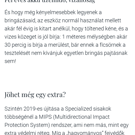
És hogy még kényelmesebbek legyenek a
bringázásaid, az eszköz normál használat mellett
akár fél évig is kitart anélkül, hogy töltened kéne, és a
vizes közeget is jól bírja: 1 méteres mélységben akár
30 percig is bírja a merülést, bár ennek a fícsörnek a
tesztelését nem kívánjuk egyetlen bringás pajtásnak
sem!
Jöhet még egy extra?
Szintén 2019-es újítása a Specialized sisakok
többségénél a MIPS (Multidirectional Impact
Protection System) rendszer, ami nem más, mint egy
extra védelmi réteg. Míg a „hagyományos” fejvédők