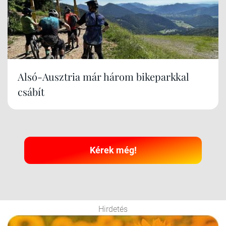
Alsó-Ausztria már három bikeparkkal
csábít
Kérek még!
Hirdetés