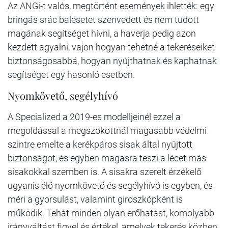
Az ANGi-t valós, megtörtént események ihlették: egy
bringás srác balesetet szenvedett és nem tudott
magának segítséget hívni, a haverja pedig azon
kezdett agyalni, vajon hogyan tehetné a tekeréseiket
biztonságosabbá, hogyan nyújthatnak és kaphatnak
segítséget egy hasonló esetben.
Nyomkövető, segélyhívó
A Specialized a 2019-es modelljeinél ezzel a
megoldással a megszokottnál magasabb védelmi
szintre emelte a kerékpáros sisak által nyújtott
biztonságot, és egyben magasra teszi a lécet más
sisakokkal szemben is. A sisakra szerelt érzékelő
ugyanis élő nyomkövető és segélyhívó is egyben, és
méri a gyorsulást, valamint giroszkópként is
működik. Tehát minden olyan erőhatást, komolyabb
irányváltást figyel és értékel, amelyek tekerés közben