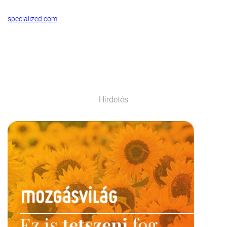
specialized.com
Hirdetés
Ez is
tetszeni
fog