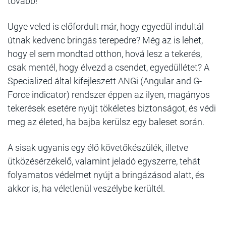
tovább!
Ugye veled is előfordult már, hogy egyedül indultál
útnak kedvenc bringás terepedre? Még az is lehet,
hogy el sem mondtad otthon, hová lesz a tekerés,
csak mentél, hogy élvezd a csendet, egyedüllétet? A
Specialized által kifejleszett ANGi (Angular and G-
Force indicator) rendszer éppen az ilyen, magányos
tekerések esetére nyújt tökéletes biztonságot, és védi
meg az életed, ha bajba kerülsz egy baleset során.
A sisak ugyanis egy élő követőkészülék, illetve
ütközésérzékelő, valamint jeladó egyszerre, tehát
folyamatos védelmet nyújt a bringázásod alatt, és
akkor is, ha véletlenül veszélybe kerültél.