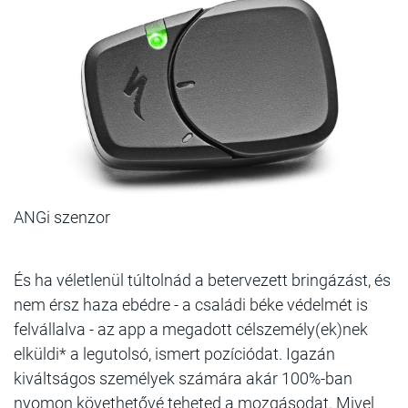
ANGi szenzor
És ha véletlenül túltolnád a betervezett bringázást, és
nem érsz haza ebédre - a családi béke védelmét is
felvállalva - az app a megadott célszemély(ek)nek
elküldi* a legutolsó, ismert pozíciódat. Igazán
kiváltságos személyek számára akár 100%-ban
nyomon követhetővé teheted a mozgásodat. Mivel