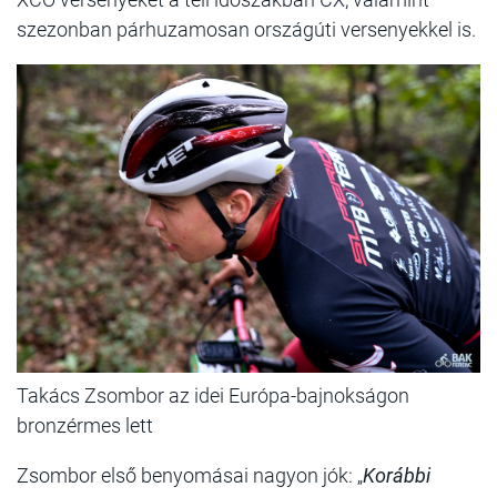
szezonban párhuzamosan országúti versenyekkel is.
Takács Zsombor az idei Európa-bajnokságon
bronzérmes lett
Zsombor első benyomásai nagyon jók: „
Korábbi