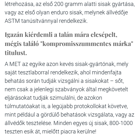
létrehozása, az első 200 gramm alatti sisak gyártása,
vagy az első olyan enduro sisak, melynek állvédője
ASTM tanúsítvánnyal rendelkezik.
Igazán kiérdemli a talán mára elcsépelt,
mégis találó "kompromisszummentes márka"
titulust.
A MET az egyike azon kevés sisak-gyártónak, mely
saját tesztlaborral rendelkezik, ahol mindenfajta
behatás során tudják vizsgálni a sisakokat – sőt,
nem csak a jelenlegi szabványok által megkövetelt
eljárásokat tudják szimulálni, de azokon
túlmutatóakat is, a legújabb protokollokat követve,
mint például a gördülő behatások vizsgálata, vagy az
állvédők tesztelése. Minden egyes új sisak, 800-1000
teszten esik át, mielőtt piacra kerülne!