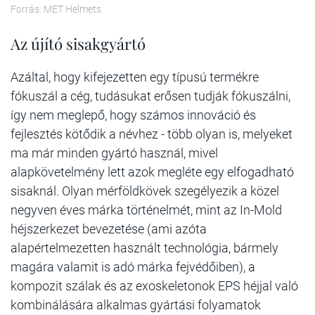
Forrás: MET Helmets
Az újító sisakgyártó
Azáltal, hogy kifejezetten egy típusú termékre
fókuszál a cég, tudásukat erősen tudják fókuszálni,
így nem meglepő, hogy számos innováció és
fejlesztés kötődik a névhez - több olyan is, melyeket
ma már minden gyártó használ, mivel
alapkövetelmény lett azok megléte egy elfogadható
sisaknál. Olyan mérföldkövek szegélyezik a közel
negyven éves márka történelmét, mint az In-Mold
héjszerkezet bevezetése (ami azóta
alapértelmezetten használt technológia, bármely
magára valamit is adó márka fejvédőiben), a
kompozit szálak és az exoskeletonok EPS héjjal való
kombinálására alkalmas gyártási folyamatok