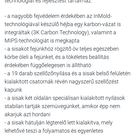
technológiát és fejlesztést tartalmaz:
- a nagyobb fejvédelem érdekében az InMold-
technológiával készülő héjba egy karbon-vázat is
integráltak (3K Carbon Technology), valamint a
MIPS-technológiát is megkapta
- a sisakot fejünkhöz rögzítő öv teljes egészében
körbe öleli a fejünket, és a tökéletes beállítás
érdekében függőelegesen is állítható
- a 19 darab szellőzőnyílása és a sisak belső felületén
kialakított csatornák révén nagyszerű szellőzést
kapunk
- a sisak két oldalán speciálisan kialakított nyílások
stabilan tartják szemüvegünket, amikor épp nem
akarjuk azt hordani
- a sisak hátulján légterelő lett kialakítva, mely
lehetővé teszi a folyamatos és egyenletes