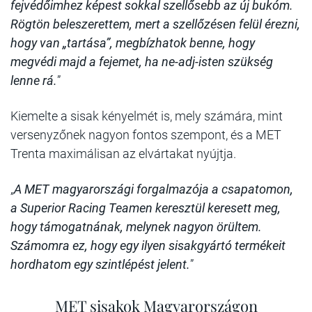
fejvédőimhez képest sokkal szellősebb az új bukóm.
Rögtön beleszerettem, mert a szellőzésen felül érezni,
hogy van „tartása”, megbízhatok benne, hogy
megvédi majd a fejemet, ha ne-adj-isten szükség
lenne rá.
”
Kiemelte a sisak kényelmét is, mely számára, mint
versenyzőnek nagyon fontos szempont, és a MET
Trenta maximálisan az elvártakat nyújtja.
„
A MET magyarországi forgalmazója a csapatomon,
a Superior Racing Teamen keresztül keresett meg,
hogy támogatnának, melynek nagyon örültem.
Számomra ez, hogy egy ilyen sisakgyártó termékeit
hordhatom egy szintlépést jelent.
”
MET sisakok Magyarországon