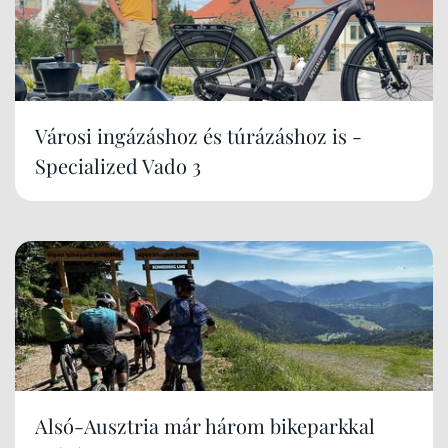
Városi ingázáshoz és túrázáshoz is -
Specialized Vado 3
Alsó-Ausztria már három bikeparkkal