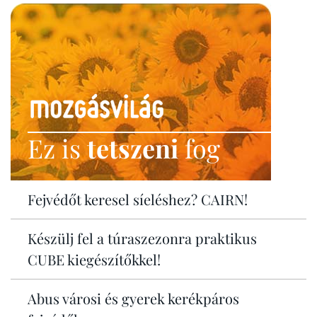
Ez is
tetszeni
fog
Fejvédőt keresel síeléshez? CAIRN!
Készülj fel a túraszezonra praktikus
CUBE kiegészítőkkel!
Abus városi és gyerek kerékpáros