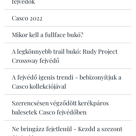
fejvédők
Casco 2022
Mikor kell a fullface bukó?
A legkönnyebb trail bukó: Rudy Project
Crossway fejvédő
A fejvédő igenis trendi - bebizonyítjuk a
Casco kollekciójával
Szerencsésen végződött kerékpáros
balesetek Casco fejvédőben
Ne bringázz fejetlenül - Kezdd a szezont