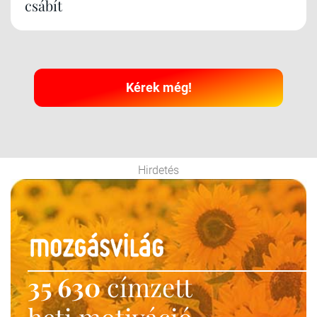
csábít
Kérek még!
Hirdetés
35 630
címzett