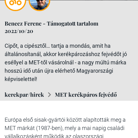
Benecz Ferenc - Támogatott tartalom
2022/10/20
Cipőt, a cipésztől… tartja a mondás, amit ha
általánosítanál, akkor kerékpározáshoz fejvédőt jó
eséllyel a MET-től vásárolnál - a nagy múltú márka
hosszú idő után újra elérhető Magyarországi
képviselettel!
kerekpar/hirek
MET kerékpáros fejvédő
Európa első sisak-gyártói között alapították meg a
MET márkát (1987-ben), mely a mai napig családi
vállalkozásként működik az olaszországi