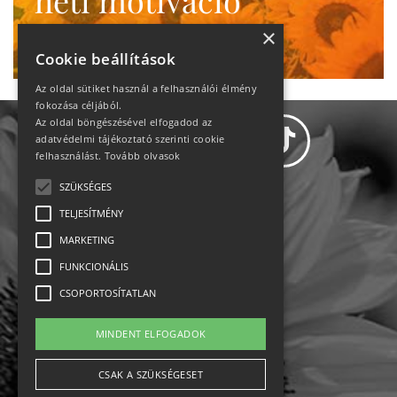
heti motiváció
Ne maradj le!
×
Cookie beállítások
Az oldal sütiket használ a felhasználói élmény
fokozása céljából.
Az oldal böngészésével elfogadod az
adatvédelmi tájékoztató szerinti cookie
felhasználást.
Tovább olvasok
SZÜKSÉGES
Adatvédelem
TELJESÍTMÉNY
MARKETING
Állásajánlatok
FUNKCIONÁLIS
Impresszum-kapcsolat
CSOPORTOSÍTATLAN
Jogi nyilatkozat
MINDENT ELFOGADOK
Rólunk
CSAK A SZÜKSÉGESET