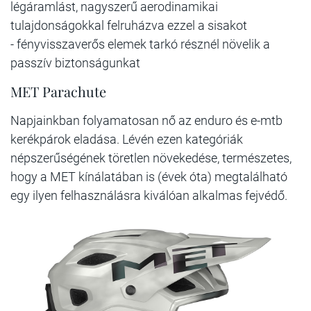
légáramlást, nagyszerű aerodinamikai
tulajdonságokkal felruházva ezzel a sisakot
- fényvisszaverős elemek tarkó résznél növelik a
passzív biztonságunkat
MET Parachute
Napjainkban folyamatosan nő az enduro és e-mtb
kerékpárok eladása. Lévén ezen kategóriák
népszerűségének töretlen növekedése, természetes,
hogy a MET kínálatában is (évek óta) megtalálható
egy ilyen felhasználásra kiválóan alkalmas fejvédő.