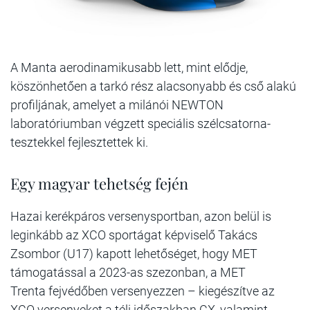
A Manta aerodinamikusabb lett, mint elődje,
köszönhetően a tarkó rész alacsonyabb és cső alakú
profiljának, amelyet a milánói NEWTON
laboratóriumban végzett speciális szélcsatorna-
tesztekkel fejlesztettek ki.
Egy magyar tehetség fején
Hazai kerékpáros versenysportban, azon belül is
leginkább az XCO sportágat képviselő Takács
Zsombor (U17) kapott lehetőséget, hogy MET
támogatással a 2023-as szezonban, a MET
Trenta fejvédőben versenyezzen – kiegészítve az
XCO versenyeket a téli időszakban CX, valamint