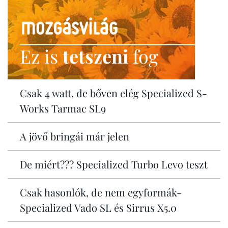
Ez is
tetszeni
fog
Csak 4 watt, de bőven elég Specialized S-
Works Tarmac SL9
A jövő bringái már jelen
De miért??? Specialized Turbo Levo teszt
Csak hasonlók, de nem egyformák-
Specialized Vado SL és Sirrus X5.0