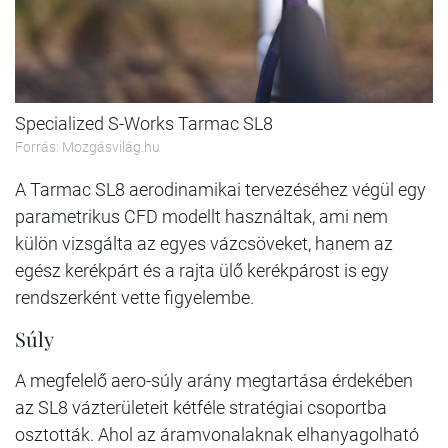
Specialized S-Works Tarmac SL8
Forrás: Mozgásvilág.hu
A Tarmac SL8 aerodinamikai tervezéséhez végül egy
parametrikus CFD modellt használtak, ami nem
külön vizsgálta az egyes vázcsöveket, hanem az
egész kerékpárt és a rajta ülő kerékpárost is egy
rendszerként vette figyelembe.
Súly
A megfelelő aero-súly arány megtartása érdekében
az SL8 vázterületeit kétféle stratégiai csoportba
osztották. Ahol az áramvonalaknak elhanyagolható