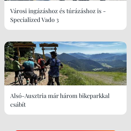
Városi ingázáshoz és túrázáshoz is -
Specialized Vado 3
Alsó-Ausztria már három bikeparkkal
csábít