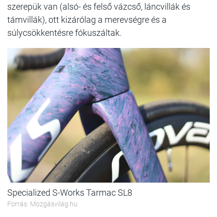
szerepük van (alsó- és felső vázcső, láncvillák és
támvillák), ott kizárólag a merevségre és a
súlycsökkentésre fókuszáltak.
Specialized S-Works Tarmac SL8
Forrás: Mozgásvilág.hu