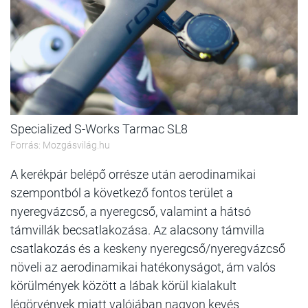
Specialized S-Works Tarmac SL8
Forrás: Mozgásvilág.hu
A kerékpár belépő orrésze után aerodinamikai
szempontból a következő fontos terület a
nyeregvázcső, a nyeregcső, valamint a hátsó
támvillák becsatlakozása. Az alacsony támvilla
csatlakozás és a keskeny nyeregcső/nyeregvázcső
növeli az aerodinamikai hatékonyságot, ám valós
körülmények között a lábak körül kialakult
légörvények miatt valójában nagyon kevés