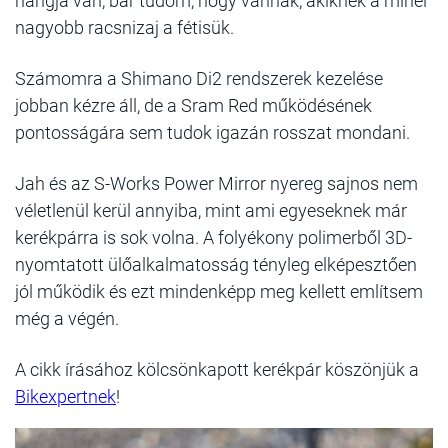
hangja van, bár tudom, hogy vannak, akiknek a minél
nagyobb racsnizaj a fétisük.
Számomra a Shimano Di2 rendszerek kezelése
jobban kézre áll, de a Sram Red működésének
pontosságára sem tudok igazán rosszat mondani.
Jah és az S-Works Power Mirror nyereg sajnos nem
véletlenül kerül annyiba, mint ami egyeseknek már
kerékpárra is sok volna. A folyékony polimerből 3D-
nyomtatott ülőalkalmatosság tényleg elképesztően
jól működik és ezt mindenképp meg kellett említsem
még a végén.
A cikk írásához kölcsönkapott kerékpár köszönjük a
Bikexpertnek
!