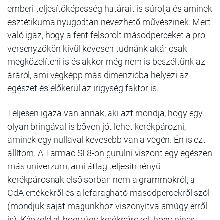
emberi teljesítőképesség határait is súrolja és aminek
esztétikuma nyugodtan nevezhető művészinek. Mert
való igaz, hogy a fent felsorolt másodperceket a pro
versenyzőkön kívül kevesen tudnánk akár csak
megközelíteni is és akkor még nem is beszéltünk az
áráról, ami végképp más dimenzióba helyezi az
egészet és előkerül az irigység faktor is.
Teljesen igaza van annak, aki azt mondja, hogy egy
olyan bringával is bőven jót lehet kerékpározni,
aminek egy nullával kevesebb van a végén. Én is ezt
állítom. A Tarmac SL8-on gurulni viszont egy egészen
más univerzum, ami átlag teljesítményű
kerékpárosnak első sorban nem a grammokról, a
CdA értékekről és a lefaragható másodpercekről szól
(mondjuk saját magunkhoz viszonyítva amúgy erről
is). Képzeld el, hogy úgy kerékpározol, hogy nincs