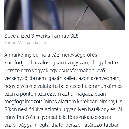
Specialized S-Works Tarmac SL8
Forrás: Mozgásvilág.hu
A marketing duma a váz merevségéről és
komfortjáról a valóságban is úgy van, ahogy leírták.
Persze nem vagyok egy csúcsformában lévő
versenyző, de nem igazán kellett azon szenvednem,
hogy elveszne valahol a belefeccölt izommunkám és
ezen a ponton szereztem azt a magasztosan
megfogalmazott "nincs alattam kerékpár" élményt is.
Síkon nekilódulva szintén ugyanilyen hatékony és jól
irányítható és a gyorsabb lejtős szakaszokon is
biztonsággal megtartható, persze határozottabban