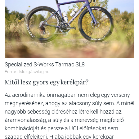
Specialized S-Works Tarmac SL8
Forrás: Mozgásvilág.hu
Mitől lesz gyors egy kerékpár?
Az aerodinamika önmagában nem elég egy verseny
megnyeréséhez, ahogy az alacsony súly sem. A minél
nagyobb sebesség eléréséhez létre kell hozzá az
áramvonalasság, a súly és a merevség megfelelő
kombinációját és persze a UCI előírásokat sem
szabad elfelejteni. Hiába jobbak egy kerékpár