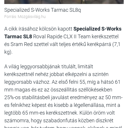
Specialized S-Works Tarmac SL8q
Forrás: Mozgásvilág.hu
A cikk írásához kölcsön kapott
Specialized S-Works
Tarmac SL8
Roval Rapide CLX II Team kerékszettel
és Sram Red szettel vált teljes értékű kerékpárrá (7,1
kg).
A világ leggyorsabbjának titulált, limitált
kerékszettnél nehéz jobbat elképzelni a szintén
leggyorsabb vázhoz. Az első felni 55, míg a hátsó 61
mm magas és ez az összeállítás széllökésekben
25%-os stabilitásbeli javulást eredményez az 50 mm-
es felnikhez képest és kisebb a légellenállása, mint a
legtöbb 65 mm-es kerékszettnek. Külön öröm volt
számomra, hogy szabadonfutás közben diszkrét