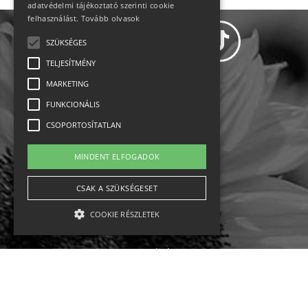
adatvédelmi tájékoztató szerinti cookie
felhasználást.
Tovább olvasok
SZÜKSÉGES
TELJESÍTMÉNY
MARKETING
Adatvédelem
FUNKCIONÁLIS
CSOPORTOSÍTATLAN
Állásajánlatok
MINDENT ELFOGADOK
Impresszum-kapcsolat
CSAK A SZÜKSÉGESET
Jogi nyilatkozat
COOKIE RÉSZLETEK
Rólunk
English
Szükséges
Teljesítmény
Marketing
Funkcionális
Csoportosítatlan
Ebike
Osztrák sípályák
Magyar sípályák