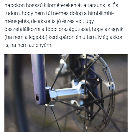
napokon hosszú kilométereken át a társunk is. És
tudom, hogy nem túl nemes dolog a himbilimbi-
méregetés, de akkor is jó érzés volt úgy
összetalálkozni a többi országútissal, hogy az egyik
(ha nem a legjobb) kerékpáron én ültem. Még akkor
is, ha nem az enyém.