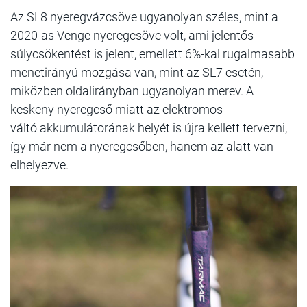
Az SL8 nyeregvázcsöve ugyanolyan széles, mint a
2020-as Venge nyeregcsöve volt, ami jelentős
súlycsökentést is jelent, emellett 6%-kal rugalmasabb
menetirányú mozgása van, mint az SL7 esetén,
miközben oldalirányban ugyanolyan merev. A
keskeny nyeregcső miatt az elektromos
váltó akkumulátorának helyét is újra kellett tervezni,
így már nem a nyeregcsőben, hanem az alatt van
elhelyezve.