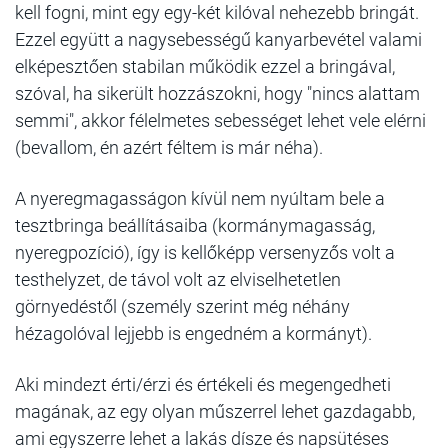
kell fogni, mint egy egy-két kilóval nehezebb bringát.
Ezzel együtt a nagysebességű kanyarbevétel valami
elképesztően stabilan működik ezzel a bringával,
szóval, ha sikerült hozzászokni, hogy "nincs alattam
semmi", akkor félelmetes sebességet lehet vele elérni
(bevallom, én azért féltem is már néha).
A nyeregmagasságon kívül nem nyúltam bele a
tesztbringa beállításaiba (kormánymagasság,
nyeregpozíció), így is kellőképp versenyzős volt a
testhelyzet, de távol volt az elviselhetetlen
görnyedéstől (személy szerint még néhány
hézagolóval lejjebb is engedném a kormányt).
Aki mindezt érti/érzi és értékeli és megengedheti
magának, az egy olyan műszerrel lehet gazdagabb,
ami egyszerre lehet a lakás dísze és napsütéses