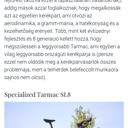
fejtörést okozva ezzel a tapasztalatlan vásárlóknak),
addig mások azzal foglalkoznak, hogy megalkossák
azt az egyetlen kerékpárt, ami ötvözi az
aerodinamika, a gramm-mánia, a hatékonyság és a
kezelhetőség erényeit. Több, mint két évtizednyi
fejlesztés és 8 generáció kellett hozzá, hogy
megszülessen a leggyorsabb Tarmac, ami egyben a
világ leggyorsabb országúti kerékpárja is (persze
ezzel nem oldódik meg a kerékpárvásárlók összes
problémája, mert a temérdek belefeccölt munkaóra
sajnos nem olcsó).
Specialized Tarmac SL8