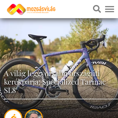
A világ leggyorsabb országúti
kerékpárja: Specialized Tarmac
SL8