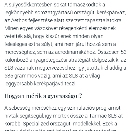
A súlycsökkentésben sokat támaszkodtak a
legkönnyebb sorozatgyártású országúti kerékpárváz,
az Aethos fejlesztése alatt szerzett tapasztalatokra.
Minen egyes vázcsövet rétegenkénti elemzésnek
vetették alá, hogy kiszűrjenek minden olyan
felesleges extra súlyt, ami nem járul hozzá sem a
merevséghez, sem az aerodinamikához. Összesen 53
különböző anyagrétegezési stratégiát dolgoztak ki az
SL8 vázának megtervezéséhez, így jutottak el addig a
685 grammos vázig, ami az SL8-at a világ
leggyorsabb kerékpárjává teszi.
Hogyan mérik a gyorsaságot?
A sebesség méréséhez egy szimulációs programot
hívtak segítségül, így mérték össze a Tarmac SL8-at
korábbi Specialized országúti modellekkel. Ezek a