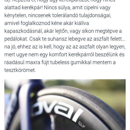
alattad kerékpár! Nincs súlya, amit cipelni vagy
kénytelen, nincsenek tolerálandó tulajdonságai,
amivel foglalkoznod kéne akár kiállva
kapaszkodásnál, akár lejtőn, vagy síkon megtépve a
pedálokat. Csak te suhansz lebegve az aszfalt felett…
na jó, ehhez az is kell, hogy az az aszfalt olyan legyen,
mert ugye nem egy komfort kerékpárról beszélünk és
ráadásul maxra fújt tubeless gumikkal mentem a
tesztkörömet.