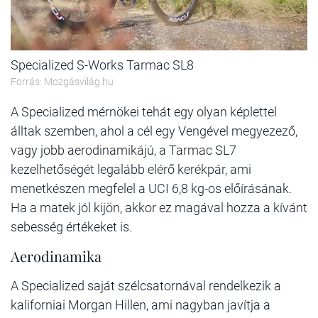
Specialized S-Works Tarmac SL8
Forrás: Mozgásvilág.hu
A Specialized mérnökei tehát egy olyan képlettel
álltak szemben, ahol a cél egy Vengével megyezező,
vagy jobb aerodinamikájú, a Tarmac SL7
kezelhetőségét legalább elérő kerékpár, ami
menetkészen megfelel a UCI 6,8 kg-os előírásának.
Ha a matek jól kijön, akkor ez magával hozza a kívánt
sebesség értékeket is.
Aerodinamika
A Specialized saját szélcsatornával rendelkezik a
kaliforniai Morgan Hillen, ami nagyban javítja a