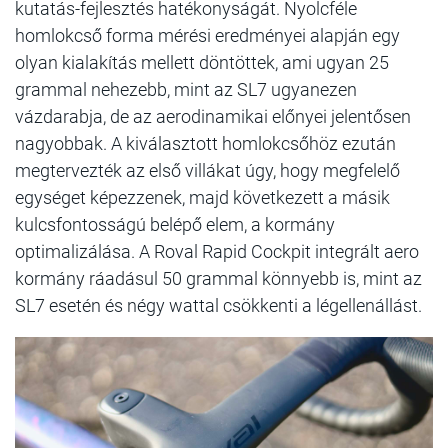
kutatás-fejlesztés hatékonyságát. Nyolcféle
homlokcső forma mérési eredményei alapján egy
olyan kialakítás mellett döntöttek, ami ugyan 25
grammal nehezebb, mint az SL7 ugyanezen
vázdarabja, de az aerodinamikai előnyei jelentősen
nagyobbak. A kiválasztott homlokcsőhöz ezután
megtervezték az első villákat úgy, hogy megfelelő
egységet képezzenek, majd következett a másik
kulcsfontosságú belépő elem, a kormány
optimalizálása. A Roval Rapid Cockpit integrált aero
kormány ráadásul 50 grammal könnyebb is, mint az
SL7 esetén és négy wattal csökkenti a légellenállást.