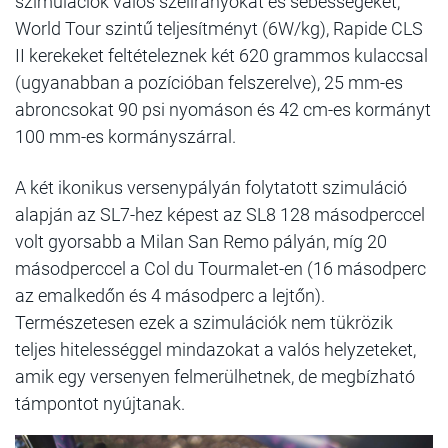
szimulációk valós szélirányokat és sebességeket,
World Tour szintű teljesítményt (6W/kg), Rapide CLS
II kerekeket feltételeznek két 620 grammos kulaccsal
(ugyanabban a pozícióban felszerelve), 25 mm-es
abroncsokat 90 psi nyomáson és 42 cm-es kormányt
100 mm-es kormányszárral.
A két ikonikus versenypályán folytatott szimuláció
alapján az SL7-hez képest az SL8 128 másodperccel
volt gyorsabb a Milan San Remo pályán, míg 20
másodperccel a Col du Tourmalet-en (16 másodperc
az emalkedőn és 4 másodperc a lejtőn).
Természetesen ezek a szimulációk nem tükrözik
teljes hitelességgel mindazokat a valós helyzeteket,
amik egy versenyen felmerülhetnek, de megbízható
támpontot nyújtanak.