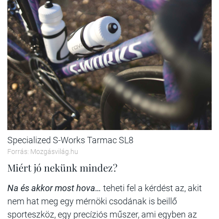
Specialized S-Works Tarmac SL8
Forrás: Mozgásvilág.hu
Miért jó nekünk mindez?
Na és akkor most hova…
teheti fel a kérdést az, akit
nem hat meg egy mérnöki csodának is beillő
sporteszköz, egy precíziós műszer, ami egyben az