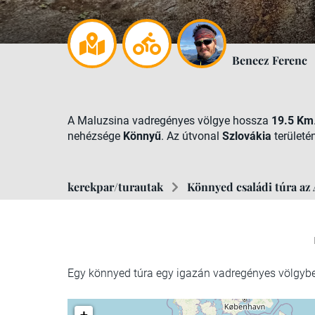
Benecz Ferenc
A Maluzsina vadregényes völgye hossza
19.5 Km
nehézsége
Könnyű
. Az útvonal
Szlovákia
területén
kerekpar/turautak
Könnyed családi túra az
Egy könnyed túra egy igazán vadregényes völgyb
+