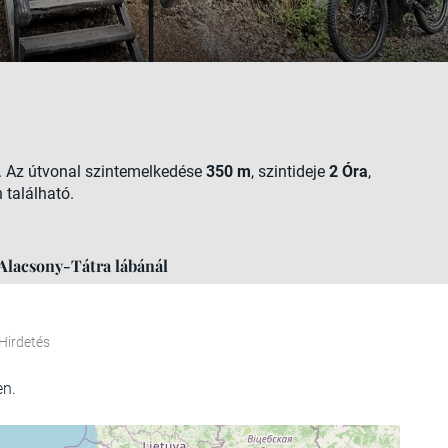
. Az útvonal szintemelkedése
350 m
, szintideje
2 Óra
,
 található.
 Alacsony-Tátra lábánál
Hirdetés
en.