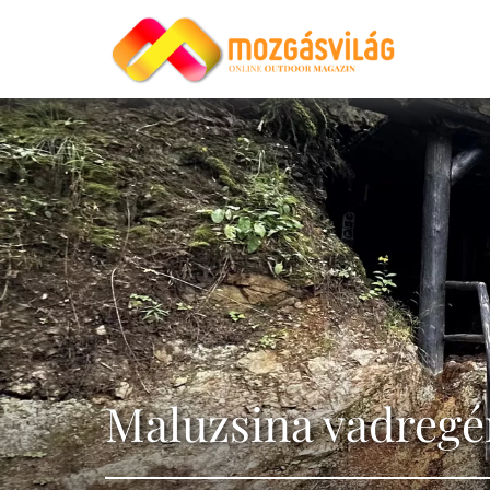
Maluzsina vadregé