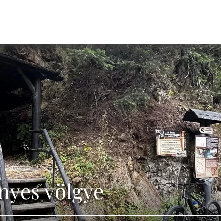
nyes völgye