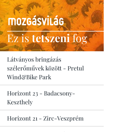
Ez is
tetszeni
fog
Látványos bringázás
szélerőművek között - Pretul
Wind&Bike Park
Horizont 23 - Badacsony-
Keszthely
Horizont 21 - Zirc-Veszprém