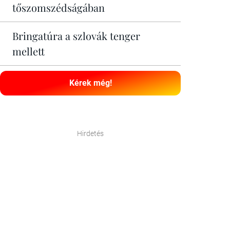
tőszomszédságában
Bringatúra a szlovák tenger
mellett
Kérek még!
Hirdetés