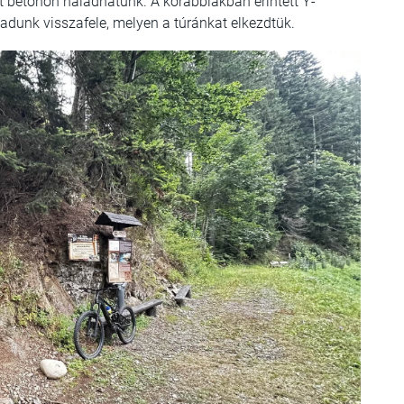
 betonon haladhatunk. A korábbiakban érintett Y-
dunk visszafele, melyen a túránkat elkezdtük.