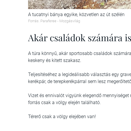
A tucatnyi bánya egyike, közvetlen az út szélén
Forrás: Paraferee - Mozgásvilág
Akár családok számára is 
A túra könnyű, akár sportosabb családok számára 
keskeny és kitett szakasz.
Teljesítéséhez a legideálisabb választás egy grav
kerékpár, de terepkerékpárral sem lesz megerőltet
Vizet és ennivalót vigyünk elegendő mennyiséget 
forrás csak a völgy elején található.
Térerő csak a völgy elejében van!