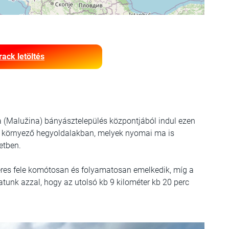
rack letöltés
a (Malužina) bányásztelepülés központjából indul ezen
 a környező hegyoldalakban, melyek nyomai ma is
etben.
teres fele komótosan és folyamatosan emelkedik, míg a
hatunk azzal, hogy az utolsó kb 9 kilométer kb 20 perc