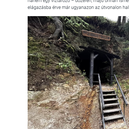
hanem egy víztározó – dózeren, majd onnan ismét
elágazásba érve már ugyanazon az útvonalon hala