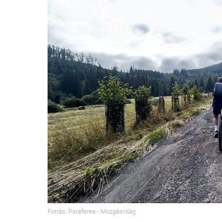
Forrás: Paraferee - Mozgásvilág