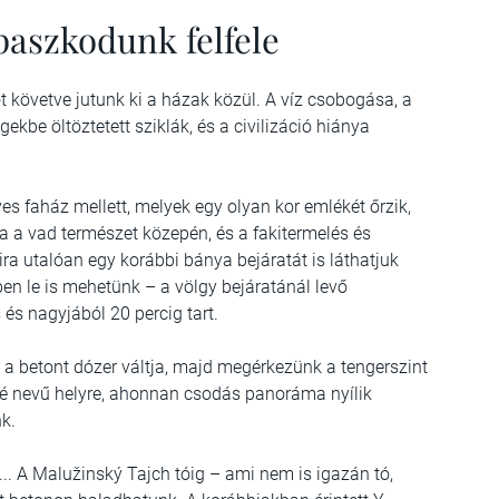
aszkodunk felfele
t követve jutunk ki a házak közül. A víz csobogása, a
kbe öltöztetett sziklák, és a civilizáció hiánya
s faház mellett, melyek egy olyan kor emlékét őrzik,
 a vad természet közepén, és a fakitermelés és
ra utalóan egy korábbi bánya bejáratát is láthatjuk
ében le is mehetünk – a völgy bejáratánál levő
 és nagyjából 20 percig tart.
 a betont dózer váltja, majd megérkezünk a tengerszint
é nevű helyre, ahonnan csodás panoráma nyílik
nk.
.. A Malužinský Tajch tóig – ami nem is igazán tó,