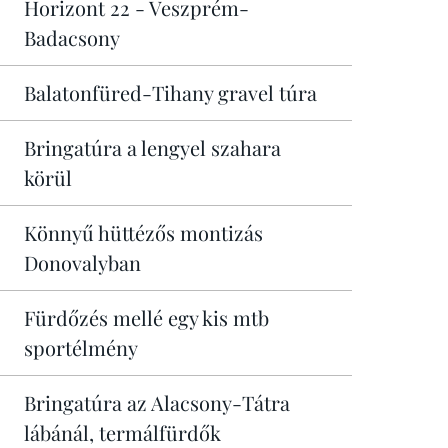
Horizont 22 - Veszprém-
Badacsony
Balatonfüred-Tihany gravel túra
Bringatúra a lengyel szahara
körül
Könnyű hüttézős montizás
Donovalyban
Fürdőzés mellé egy kis mtb
sportélmény
Bringatúra az Alacsony-Tátra
lábánál, termálfürdők