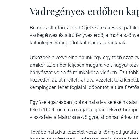
Vadregényes erdőben kap
Betonozott úton, a zöld C jelzést és a Boca-patako
vadregényes és sűrű fenyves erdő, a moha szőnyege
különleges hangulatot kölcsönöz túránknak.
Útközben elvétve elhaladunk egy-egy több száz éve
amikor az ember teljesen magára volt hagyatkozva
bányászat volt a fő munkakör a vidéken. Ez utóbbi
közvetlen az út mellett, ahova vezetett túra keret
kempingben lehet foglalni időpontot, a túra fizetős
Egy Y-elágazásban jobbra haladva kerekeink alatt
feletti 1004 méteres magasságban fekvő Chorupn
visszafele, a Maluzsina-völgyre, ahonnan érkeztü
Tovább haladva kezdetét veszi a könnyed gurulás.