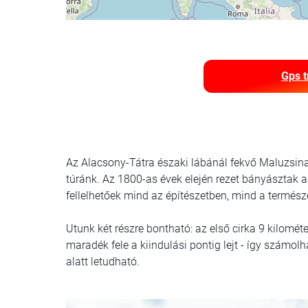
Gps t
Az Alacsony-Tátra északi lábánál fekvő Maluzsin
túránk. Az 1800-as évek elején rezet bányásztak
fellelhetőek mind az építészetben, mind a termész
Utunk két részre bontható: az első cirka 9 kilomé
maradék fele a kiindulási pontig lejt - így számol
alatt letudható.