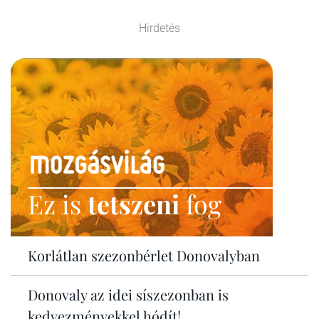
Hirdetés
Ez is
tetszeni
fog
Korlátlan szezonbérlet Donovalyban
Donovaly az idei síszezonban is
kedvezményekkel hódít!