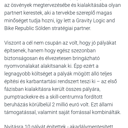
az ösvények megtervezésébe és kialakításába olyan
partnert kerestek, aki a tervekbe szereplő magas
minőséget tudja hozni, így lett a Gravity Logic and
Bike Republic Sölden stratégiai partner.
Viszont a cél nem csupán az volt, hogy jó pályákat
építsenek, hanem hogy egész szezonban
biztonságosan és élvezetesen bringázható
nyomvonalakat alakítsanak ki. Épp ezért a
legnagyobb költséget a pályák mögött álló teljes
építési és karbantartási rendszert teszi ki – az első
fázisban kialakításra került összes pályára,
pumptrackekre és a skill-centrumra fordított
beruházás körülbelül 2 millió euró volt. Ezt állami
támogatással, valamint saját forrással kombinálták.
Nyitásra 10 pályát építettek - akadálymentesített