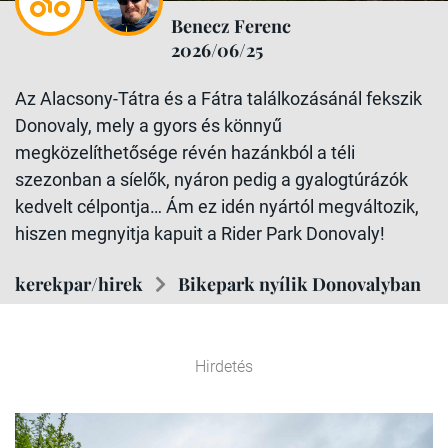
Benecz Ferenc
2026/06/25
Az Alacsony-Tátra és a Fátra találkozásánál fekszik
Donovaly, mely a gyors és könnyű
megközelíthetősége révén hazánkból a téli
szezonban a síelők, nyáron pedig a gyalogtúrázók
kedvelt célpontja… Ám ez idén nyártól megváltozik,
hiszen megnyitja kapuit a Rider Park Donovaly!
kerekpar/hirek
Bikepark nyílik Donovalyban
Hirdetés