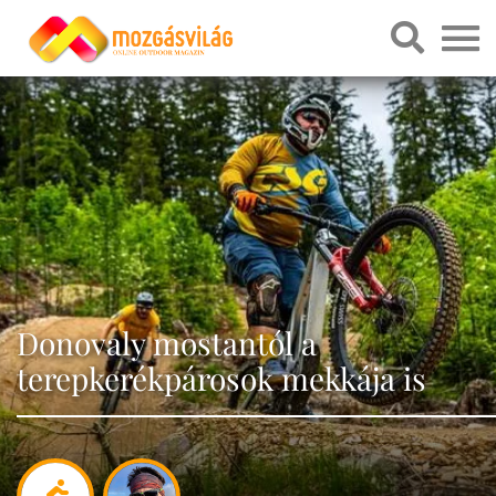
Donovaly mostantól a
terepkerékpárosok mekkája is