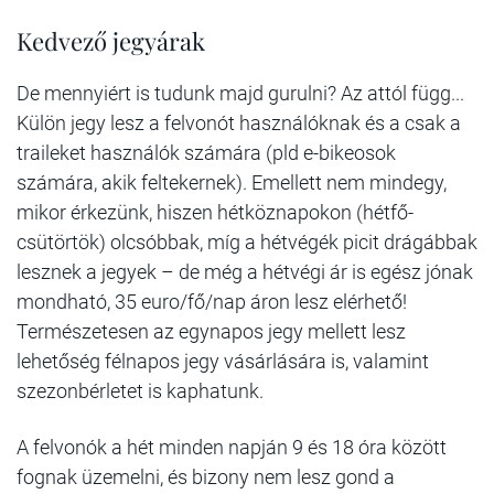
Kedvező jegyárak
De mennyiért is tudunk majd gurulni? Az attól függ...
Külön jegy lesz a felvonót használóknak és a csak a
traileket használók számára (pld e-bikeosok
számára, akik feltekernek). Emellett nem mindegy,
mikor érkezünk, hiszen hétköznapokon (hétfő-
csütörtök) olcsóbbak, míg a hétvégék picit drágábbak
lesznek a jegyek – de még a hétvégi ár is egész jónak
mondható, 35 euro/fő/nap áron lesz elérhető!
Természetesen az egynapos jegy mellett lesz
lehetőség félnapos jegy vásárlására is, valamint
szezonbérletet is kaphatunk.
A felvonók a hét minden napján 9 és 18 óra között
fognak üzemelni, és bizony nem lesz gond a