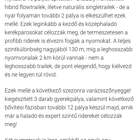
hibrid flowtrailek, illetve naturális singletrailek - de a
nyár folyamán további 2 pálya is elkészülhet ezek
mellé. Ezek leginkább a kezdő és középhaladó
kerékpárosokat célozzák meg, de természetesen a
profibb riderek is élvezni fogják a nyomokat. A teljes
szintkülönbség nagyjából 130 m, míg a leghosszabb
nyomvonalak 2 km körül vannak - nem a
leghosszabb trailek, de pont elegendő, hogy kiélvezd
és ne legyen túl rövid.
Ezek mellé a következő szezonra varázsszőnyeggel
kiegészített 3 darab gyerekpálya, valamint következő
bővítési fázisban további 12 pálya készül majd, amik
már a haladó és expert szintű ridereket célozzák
meg!