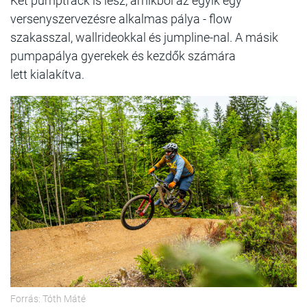
Két pumptrack is lesz, amikből az egyik egy
versenyszervezésre alkalmas pálya - flow
szakasszal, wallrideokkal és jumpline-nal. A másik
pumpapálya gyerekek és kezdők számára
lett kialakítva.
Forrás: Tóth Máté