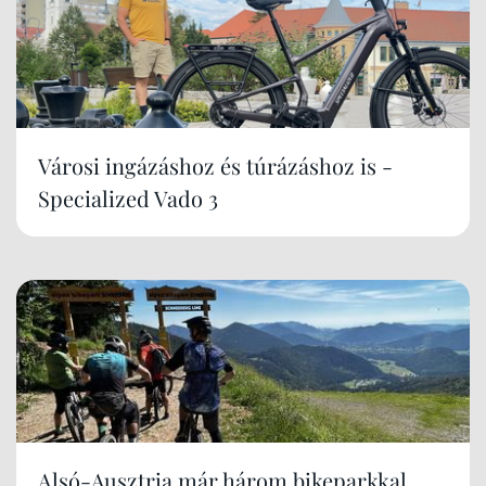
Városi ingázáshoz és túrázáshoz is -
Specialized Vado 3
Alsó-Ausztria már három bikeparkkal