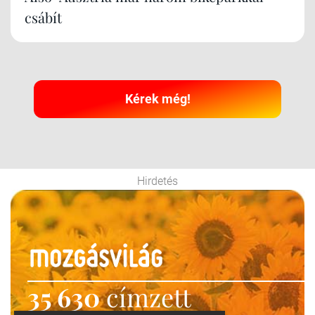
csábít
Kérek még!
Hirdetés
35 630
címzett