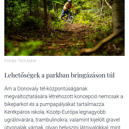
Forrás: Tóth Máté
Lehetőségek a parkban bringázáson túl
Ám a Donovaly tél-központúságának
megváltoztatására létrehozott koncepció nemcsak a
bikeparkot és a pumpapályákat tartalmazza.
Kerékpáros iskola, Közép-Európa legnagyobb
ugrálóvárára, trambulinokra, valamint kijelölt gravel
útvonalak várnak, olyan helyszíni látnivalókkal, mint