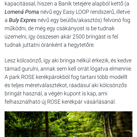
kapacitással, hiszen a Baník tetejére alapból kettő (a
Lomená Poma
névű egy Easy LOOP rendszerű, illetve
a
Buly Expres
névű egy beülős/akasztós) felvonó fog
működni, de még egy csákányost is be tudnak
üzemelni, így összesen akár 2500 bringást is fel
tudnak juttatni óránként a hegytetőre.
Lesz kölcsönző, így aki bringa nélkül érkezik, és kedve
támad gurulni, annak sem kell orrát lógatva elmennie.
A park ROSE kerékpárokból fog tartani több modellt
és teljes méretválasztékot, ráadásul aki kölcsönzős
bringát használ, a végén kupont is kap, ami
felhasználható új ROSE kerékpár vásárlásánál.