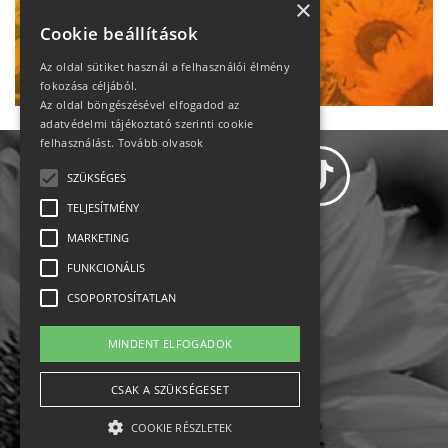
heti motiváció
×
Cookie beállítások
Ne maradj le!
Az oldal sütiket használ a felhasználói élmény
fokozása céljából.
Az oldal böngészésével elfogadod az
adatvédelmi tájékoztató szerinti cookie
felhasználást.
Tovább olvasok
SZÜKSÉGES
TELJESÍTMÉNY
MARKETING
Adatvédelem
FUNKCIONÁLIS
CSOPORTOSÍTATLAN
Állásajánlatok
MINDENT ELFOGADOK
Impresszum-kapcsolat
CSAK A SZÜKSÉGESET
Jogi nyilatkozat
COOKIE RÉSZLETEK
Rólunk