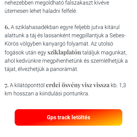
nehezebben megoldható falszakaszt kivéve
ütemesen lehet haladni felfelé.
6.
A sziklahasadékban egyre feljebb jutva kitárul
alattunk a táj és lassanként megpillantjuk a Sebes-
Körös völgyben kanyargó folyamát. Az utolsó
sziklaplatón
fogások után egy
találjuk magunkat,
ahol kedvünkre megpihenhetünk és szemlélhetjük a
tájat, élvezhetjük a panorámát.
7.
erdei ösvény visz vissza
A kilátóponttól
kb. 1,3
km hosszan a kiindulási pontunkra.
Gps track letöltés