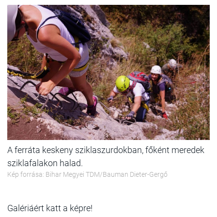
A ferráta keskeny sziklaszurdokban, főként meredek
sziklafalakon halad.
Kép forrása: Bihar Megyei TDM/Bauman Dieter-Gergő
Galériáért katt a képre!