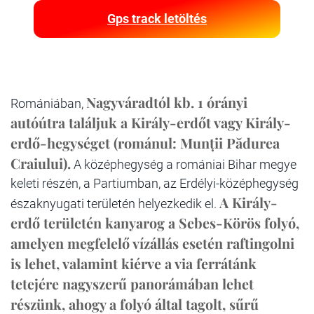
Gps track letöltés
Nagyváradtól kb. 1 órányi
Romániában,
autóútra találjuk a Király-erdőt vagy Király-
erdő-hegységet (románul: Munții Pădurea
Craiului).
A középhegység a romániai Bihar megye
keleti részén, a Partiumban, az Erdélyi-középhegység
A Király-
északnyugati területén helyezkedik el.
erdő területén kanyarog a Sebes-Körös folyó,
amelyen megfelelő vízállás esetén raftingolni
is lehet, valamint kiérve a via ferrátánk
tetejére nagyszerű panorámában lehet
részünk, ahogy a folyó által tagolt, sűrű