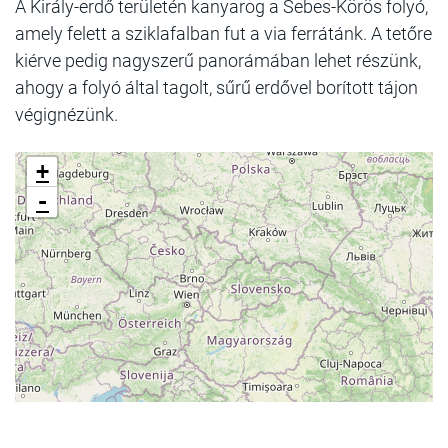
A Király-erdő területén kanyarog a Sebes-Körös folyó,
amely felett a sziklafalban fut a via ferrátánk. A tetőre
kiérve pedig nagyszerű panorámában lehet részünk,
ahogy a folyó által tagolt, sűrű erdővel borított tájon
végignézünk.
+
-