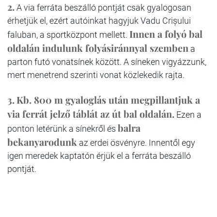
2.
A via ferráta beszálló pontját csak gyalogosan
érhetjük el, ezért autóinkat hagyjuk Vadu Crișului
Innen a folyó bal
faluban, a sportközpont mellett.
oldalán indulunk folyásiránnyal szemben
a
parton futó vonatsínek között. A síneken vigyázzunk,
mert menetrend szerinti vonat közlekedik rajta.
3.
Kb. 800 m gyaloglás után megpillantjuk a
via ferrát jelző táblát az út bal oldalán.
Ezen a
balra
ponton letérünk a sínekről és
bekanyarodunk
az erdei ösvényre. Innentől egy
igen meredek kaptatón érjük el a ferráta beszálló
pontját.