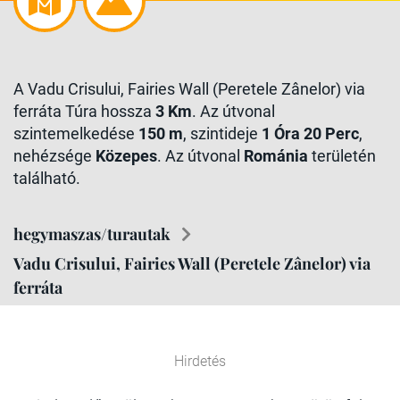
A Vadu Crisului, Fairies Wall (Peretele Zânelor) via
ferráta Túra hossza
3 Km
. Az útvonal
szintemelkedése
150 m
, szintideje
1 Óra 20 Perc
,
nehézsége
Közepes
. Az útvonal
Románia
területén
található.
hegymaszas/turautak
Vadu Crisului, Fairies Wall (Peretele Zânelor) via
ferráta
Hirdetés