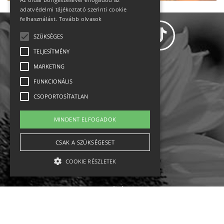
adatvédelmi tájékoztató szerinti cookie
felhasználást.
Tovább olvasok
SZÜKSÉGES
TELJESÍTMÉNY
MARKETING
Adatvédelem
FUNKCIONÁLIS
CSOPORTOSÍTATLAN
Állásajánlatok
MINDENT ELFOGADOK
Impresszum-kapcsolat
CSAK A SZÜKSÉGESET
Jogi nyilatkozat
COOKIE RÉSZLETEK
Rólunk
English
Szükséges
Teljesítmény
Marketing
Funkcionális
Csoportosítatlan
Ebike
Osztrák sípályák
Magyar sípályák