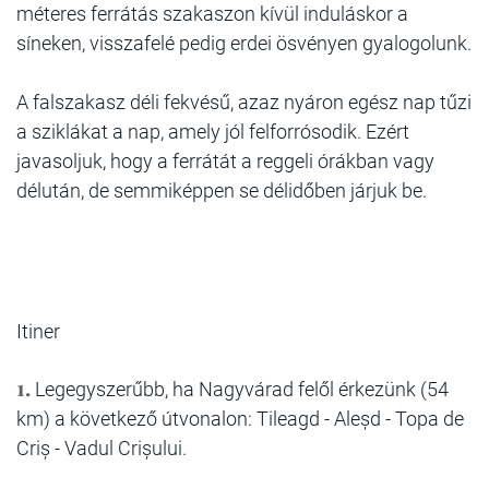
méteres ferrátás szakaszon kívül induláskor a
síneken, visszafelé pedig erdei ösvényen gyalogolunk.
A falszakasz déli fekvésű, azaz nyáron egész nap tűzi
a sziklákat a nap, amely jól felforrósodik. Ezért
javasoljuk, hogy a ferrátát a reggeli órákban vagy
délután, de semmiképpen se délidőben járjuk be.
Itiner
1.
Legegyszerűbb, ha Nagyvárad felől érkezünk (54
km) a következő útvonalon: Tileagd - Aleșd - Topa de
Criș - Vadul Crișului.