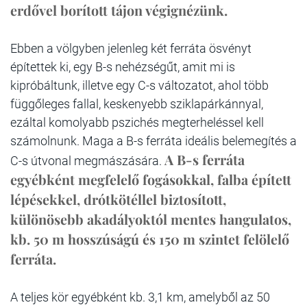
erdővel borított tájon végignézünk.
Ebben a völgyben jelenleg két ferráta ösvényt
építettek ki, egy B-s nehézségűt, amit mi is
kipróbáltunk, illetve egy C-s változatot, ahol több
függőleges fallal, keskenyebb sziklapárkánnyal,
ezáltal komolyabb pszichés megterheléssel kell
számolnunk. Maga a B-s ferráta ideális belemegítés a
A B-s ferráta
C-s útvonal megmászására.
egyébként megfelelő fogásokkal, falba épített
lépésekkel, drótkötéllel biztosított,
különösebb akadályoktól mentes hangulatos,
kb. 50 m hosszúságú és 150 m szintet felölelő
ferráta.
A teljes kör egyébként kb. 3,1 km, amelyből az 50