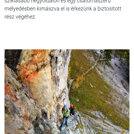
sziklásabb hegyoldalon és egy csatornaszerű
mélyedésben kimászva el is érkezünk a biztosított
rész végéhez.