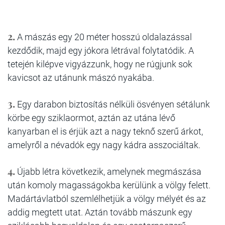
2.
A mászás egy 20 méter hosszú oldalazással
kezdődik, majd egy jókora létrával folytatódik. A
tetején kilépve vigyázzunk, hogy ne rúgjunk sok
kavicsot az utánunk mászó nyakába.
3.
Egy darabon biztosítás nélküli ösvényen sétálunk
körbe egy sziklaormot, aztán az utána lévő
kanyarban el is érjük azt a nagy teknő szerű árkot,
amelyről a névadók egy nagy kádra asszociáltak.
4.
Újabb létra következik, amelynek megmászása
után komoly magasságokba kerülünk a völgy felett.
Madártávlatból szemlélhetjük a völgy mélyét és az
addig megtett utat. Aztán tovább mászunk egy