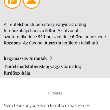
A Teufelsbadstuben-steig, vagyis az ördög
fürdőszobája hossza
5 Km
. Az útvonal
szintemelkedése
911 m
, szintideje
6 Óra
, nehézsége
Közepes
. Az útvonal
Ausztria
területén található.
hegymaszas/turautak
Teufelsbadstubensteig vagyis az ördög
fürdőszobája
Hirdetés
Nem tériszonyos kezdő ferrátázóknak remek