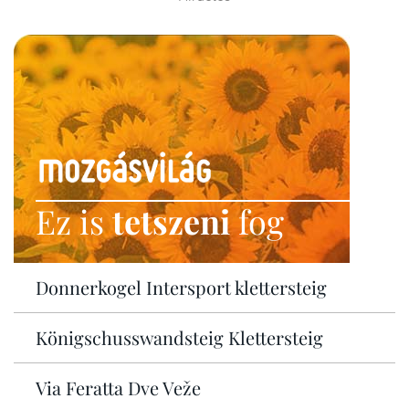
Ez is
tetszeni
fog
Donnerkogel Intersport klettersteig
Königschusswandsteig Klettersteig
Via Feratta Dve Veže