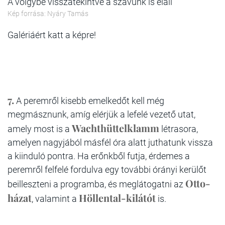
A völgybe visszatekintve a szavunk is eláll
Kép forrása: Nyáry Tamás
Galériáért katt a képre!
7.
A peremről kisebb emelkedőt kell még
megmásznunk, amíg elérjük a lefelé vezető utat,
Wachthüttelklamm
amely most is a
létrasora,
amelyen nagyjából másfél óra alatt juthatunk vissza
a kiinduló pontra. Ha erőnkből futja, érdemes a
peremről felfelé fordulva egy további órányi kerülőt
Otto-
beilleszteni a programba, és meglátogatni az
házat
Höllental-kilátót
, valamint a
is.