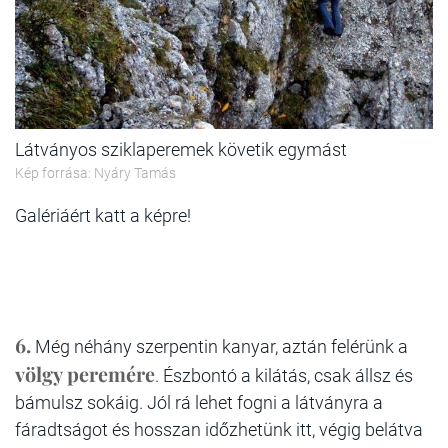
Látványos sziklaperemek követik egymást
Kép forrása: Nyáry Tamás
Galériáért katt a képre!
6.
Még néhány szerpentin kanyar, aztán felérünk a
völgy peremére
. Észbontó a kilátás, csak állsz és
bámulsz sokáig. Jól rá lehet fogni a látványra a
fáradtságot és hosszan időzhetünk itt, végig belátva