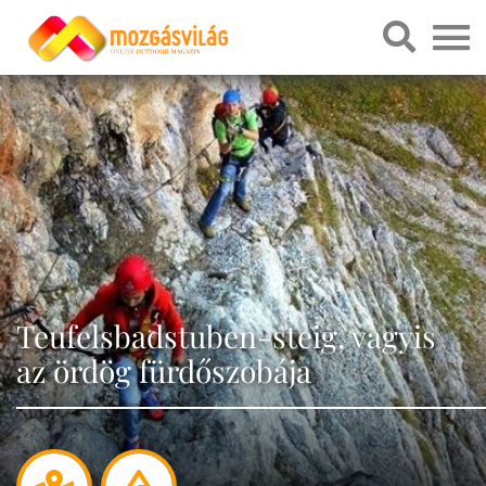
Teufelsbadstuben-steig, vagyis
az ördög fürdőszobája