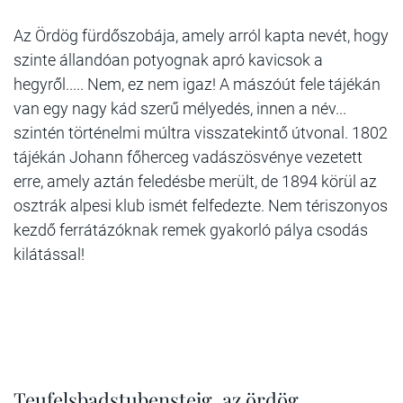
Az Ördög fürdőszobája, amely arról kapta nevét, hogy
szinte állandóan potyognak apró kavicsok a
hegyről..... Nem, ez nem igaz! A mászóút fele tájékán
van egy nagy kád szerű mélyedés, innen a név...
szintén történelmi múltra visszatekintő útvonal. 1802
tájékán Johann főherceg vadászösvénye vezetett
erre, amely aztán feledésbe merült, de 1894 körül az
osztrák alpesi klub ismét felfedezte. Nem tériszonyos
kezdő ferrátázóknak remek gyakorló pálya csodás
kilátással!
Teufelsbadstubensteig, az ördög