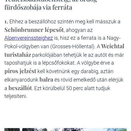
fürdőszobája via ferráta
1.
Ehhez a beszállóhoz szintén meg kell másszuk a
Schönbrunner lépcsőt
, ahogyan az
Alpenvereinssteighez
is, hisz ez a ferrata is a Nagy-
Weichtal
Pokol-völgyben van (Grosses-Höllental). A
turistaház
parkolójában tehetjük le az autót és már
taposhatjuk is a lépcsőfokokat. A völgybe érve a
piros jelzést
kell követnünk egy darabig, aztán
balra
elkanyarodunk
és rövid emelkedő után elérjük
beszállót
a
. Ezt körülbelül 50 perc alatt tudjuk
teljesíteni.