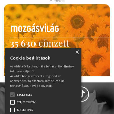
Hirdetés
35 630
címzett
heti motiváció
×
Cookie beállítások
Ne maradj le!
Az oldal sütiket használ a felhasználói élmény
fokozása céljából.
Az oldal böngészésével elfogadod az
adatvédelmi tájékoztató szerinti cookie
felhasználást.
Tovább olvasok
SZÜKSÉGES
TELJESÍTMÉNY
MARKETING