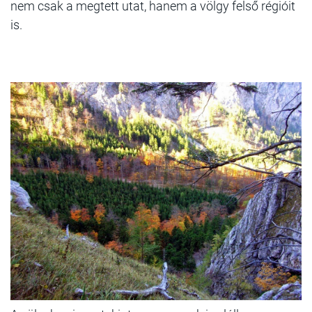
nem csak a megtett utat, hanem a völgy felső régióit
is.