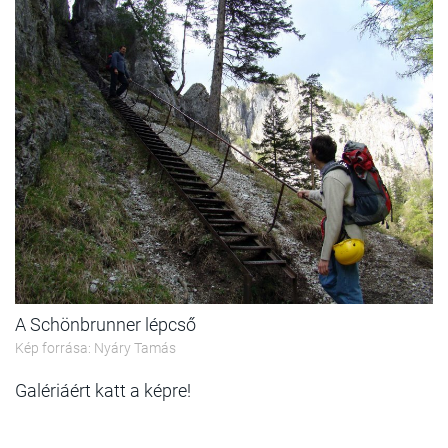
A Schönbrunner lépcső
Kép forrása: Nyáry Tamás
Galériáért katt a képre!