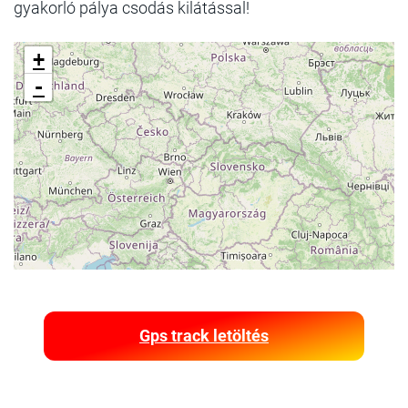
gyakorló pálya csodás kilátással!
+
-
Gps track letöltés