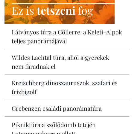
Ez is
tetszeni
fog
Látványos túra a Göllerre, a Keleti-Alpok
teljes panorámájával
Wildes Lachtal túra, ahol a gyerekek
nem fáradnak el
Kreischberg dinoszauruszok, szafari és
frizbigolf
Grebenzen családi panorámatúra
Pikniktúra a szőlődomb tetején
Lutzmannsburg mellett