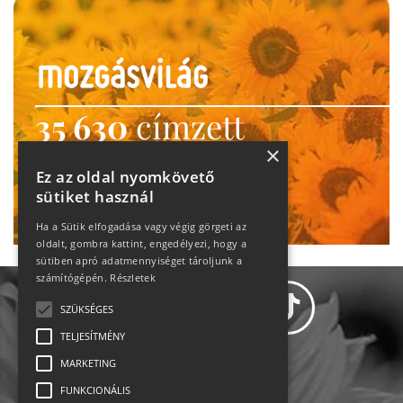
35 630
címzett
×
heti motiváció
Ez az oldal nyomkövető
Ne maradj le!
sütiket használ
Ha a Sütik elfogadása vagy végig görgeti az
oldalt, gombra kattint, engedélyezi, hogy a
sütiben apró adatmennyiséget tároljunk a
számítógépén.
Részletek
SZÜKSÉGES
TELJESÍTMÉNY
MARKETING
Adatvédelem
FUNKCIONÁLIS