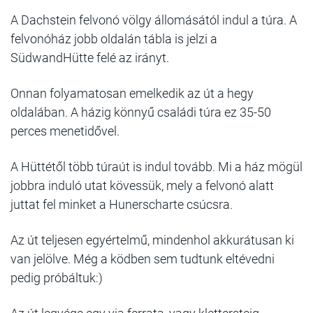
A Dachstein felvonó völgy állomásától indul a túra. A
felvonóház jobb oldalán tábla is jelzi a
SüdwandHütte felé az irányt.
Onnan folyamatosan emelkedik az út a hegy
oldalában. A házig könnyű családi túra ez 35-50
perces menetidővel.
A Hüttétől több túraút is indul tovább. Mi a ház mögül
jobbra induló utat kövessük, mely a felvonó alatt
juttat fel minket a Hunerscharte csúcsra.
Az út teljesen egyértelmű, mindenhol akkurátusan ki
van jelölve. Még a ködben sem tudtunk eltévedni
pedig próbáltuk:)