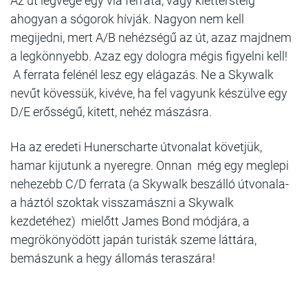
Az út legvége egy via ferrata, vagy klettersteig
ahogyan a sógorok hívják. Nagyon nem kell
megijedni, mert A/B nehézségű az út, azaz majdnem
a legkönnyebb. Azaz egy dologra mégis figyelni kell!
A ferrata felénél lesz egy elágazás. Ne a Skywalk
nevűt kövessük, kivéve, ha fel vagyunk készülve egy
D/E erősségű, kitett, nehéz mászásra.
Ha az eredeti Hunerscharte útvonalat követjük,
hamar kijutunk a nyeregre. Onnan még egy meglepi
nehezebb C/D ferrata (a Skywalk beszálló útvonala-
a háztól szoktak visszamászni a Skywalk
kezdetéhez) mielőtt James Bond módjára, a
megrökönyödött japán turisták szeme láttára,
bemászunk a hegy állomás teraszára!