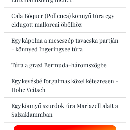
Cala Bóquer (Pollenca) könnyű túra egy
eldugott mallorcai öbölhöz
Egy kápolna a meseszép tavacska partján
- könnyed Ingeringsee túra
Túra a grazi Bermuda-háromszögbe
Egy kevésbé forgalmas közel kétezresen -
Hohe Veitsch
Egy könnyű szurdoktúra Mariazell alatt a
Salzaklammban