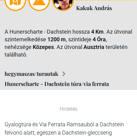
Kakuk András
A Hunerscharte - Dachstein hossza
4 Km
. Az útvonal
szintemelkedése
1200 m
, szintideje
4 Óra
,
nehézsége
Közepes
. Az útvonal
Ausztria
területén
található.
hegymaszas/turautak
Hunerscharte - Dachstein túra/via ferrata
Hirdetés
Gyalogtúra és Via Ferrata Ramsauból a Dachstein
felvonó alatt, egészen a Dachstein-gleccserig