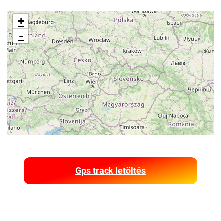
+
-
Gps track letöltés