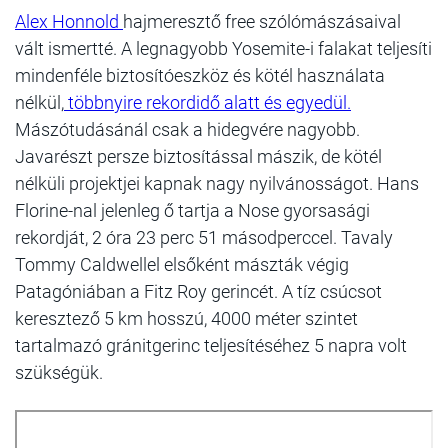
Alex Honnold
hajmeresztő free szólómászásaival
vált ismertté. A legnagyobb Yosemite-i falakat teljesíti
mindenféle biztosítóeszköz és kötél használata
nélkül,
többnyire rekordidő alatt és egyedül.
Mászótudásánál csak a hidegvére nagyobb.
Javarészt persze biztosítással mászik, de kötél
nélküli projektjei kapnak nagy nyilvánosságot. Hans
Florine-nal jelenleg ő tartja a Nose gyorsasági
rekordját, 2 óra 23 perc 51 másodperccel. Tavaly
Tommy Caldwellel elsőként mászták végig
Patagóniában a Fitz Roy gerincét. A tíz csúcsot
keresztező 5 km hosszú, 4000 méter szintet
tartalmazó gránitgerinc teljesítéséhez 5 napra volt
szükségük.