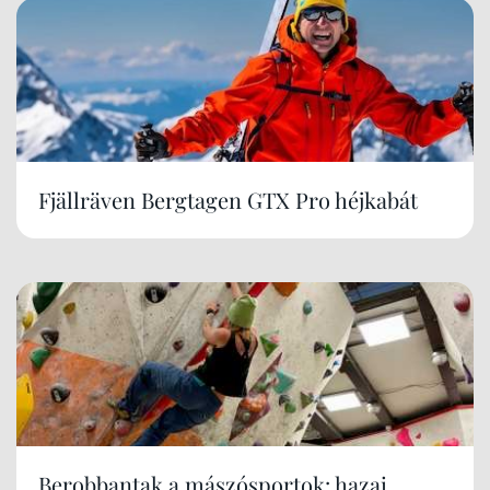
Fjällräven Bergtagen GTX Pro héjkabát
Berobbantak a mászósportok: hazai