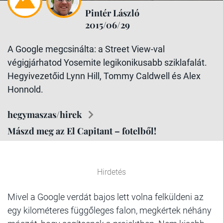
Pintér László
2015/06/29
A Google megcsinálta: a Street View-val
végigjárhatod Yosemite legikonikusabb sziklafalát.
Hegyivezetőid Lynn Hill, Tommy Caldwell és Alex
Honnold.
hegymaszas/hirek
Mászd meg az El Capitant – fotelből!
Hirdetés
Mivel a Google verdát bajos lett volna felküldeni az
egy kilométeres függőleges falon, megkértek néhány