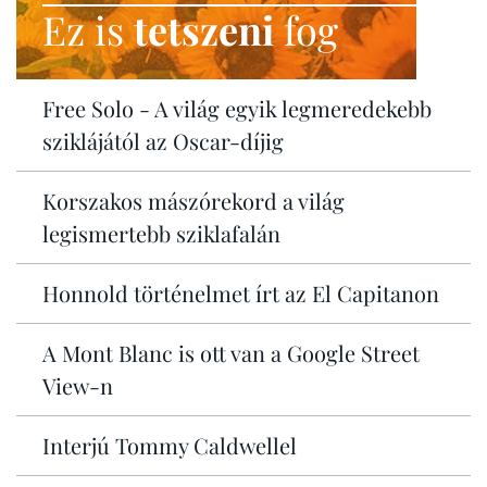
Ez is
tetszeni
fog
Free Solo - A világ egyik legmeredekebb
sziklájától az Oscar-díjig
Korszakos mászórekord a világ
legismertebb sziklafalán
Honnold történelmet írt az El Capitanon
A Mont Blanc is ott van a Google Street
View-n
Interjú Tommy Caldwellel