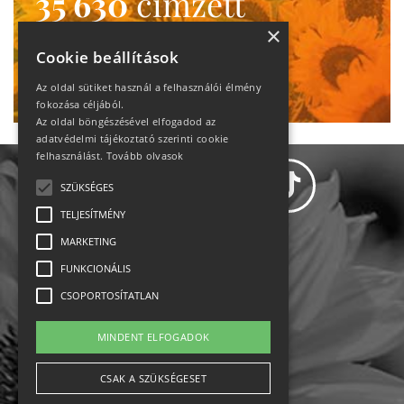
35 630
címzett
heti motiváció
×
Cookie beállítások
Ne maradj le!
Az oldal sütiket használ a felhasználói élmény
fokozása céljából.
Az oldal böngészésével elfogadod az
adatvédelmi tájékoztató szerinti cookie
felhasználást.
Tovább olvasok
SZÜKSÉGES
TELJESÍTMÉNY
MARKETING
Adatvédelem
FUNKCIONÁLIS
CSOPORTOSÍTATLAN
Állásajánlatok
MINDENT ELFOGADOK
Impresszum-kapcsolat
CSAK A SZÜKSÉGESET
Jogi nyilatkozat