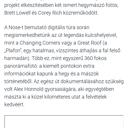
projekt elkészítésében két ismert hegymászó fotós,
Brett Lowell és Corey Rich közreműködött.
A Nose-t bemutató digitális túra során
megismerkedhetünk az út legendás kulcshelyeivel,
mint a Changing Corners vagy a Great Roof (a
„Plafon”, egy hatalmas, vízszintes áthajlás a fal felső
harmadán). Több ez, mint egyszerű 360 fokos
panorámafotó: a kiemelt pontokon extra
információkat kapunk a hegy és a mászók
történetéből. Az egész út dokumentálásához szükség
volt Alex Honnold gyorsaságára, aki egyvégtében
mászta ki a közel kilométeres utat a felvételek
kedvéért.