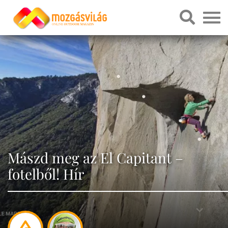
Mászd meg az El Capitant –
fotelből! Hír