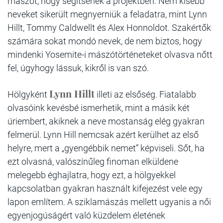
mászót, hogy segítsenek a projektben. Nem kisebb
neveket sikerült megnyerniük a feladatra, mint Lynn
Hillt, Tommy Caldwellt és Alex Honnoldot. Szakértők
számára sokat mondó nevek, de nem biztos, hogy
mindenki Yosemite-i mászótörténeteket olvasva nőtt
fel, úgyhogy lássuk, kikről is van szó.
Lynn Hillt
Hölgyként
illeti az elsőség. Fiatalabb
olvasóink kevésbé ismerhetik, mint a másik két
úriembert, akiknek a neve mostanság elég gyakran
felmerül. Lynn Hill nemcsak azért kerülhet az első
helyre, mert a „gyengébbik nemet” képviseli. Sőt, ha
ezt olvasná, valószínűleg finoman elküldene
melegebb éghajlatra, hogy ezt, a hölgyekkel
kapcsolatban gyakran használt kifejezést vele egy
lapon említem. A sziklamászás mellett ugyanis a női
egyenjogúságért való küzdelem életének