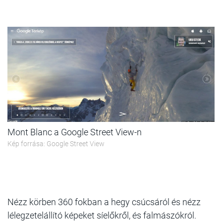
Mont Blanc a Google Street View-n
Kép forrása: Google Street View
Nézz körben 360 fokban a hegy csúcsáról és nézz
lélegzetelállító képeket síelőkről, és falmászókról.