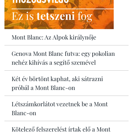
Ez is
tetszeni
fog
Mont Blanc: Az Alpok királynője
Genova Mont Blanc futva: egy pokolian
nehéz kihívás a segítő szemével
Két év börtönt kaphat, aki sátrazni
próbál a Mont Blanc-on
Létszámkorlátot vezetnek be a Mont
Blanc-on
Kötelező felszerelést írtak elő a Mont