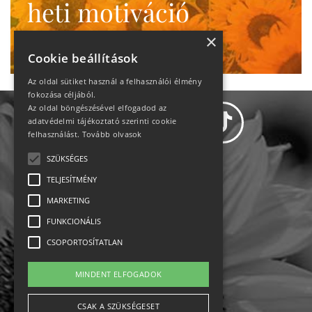
heti motiváció
Ne maradj le!
×
Cookie beállítások
Az oldal sütiket használ a felhasználói élmény
fokozása céljából.
Az oldal böngészésével elfogadod az
adatvédelmi tájékoztató szerinti cookie
felhasználást.
Tovább olvasok
SZÜKSÉGES
Adatvédelem
TELJESÍTMÉNY
MARKETING
Állásajánlatok
FUNKCIONÁLIS
Impresszum-kapcsolat
CSOPORTOSÍTATLAN
Jogi nyilatkozat
MINDENT ELFOGADOK
Rólunk
CSAK A SZÜKSÉGESET