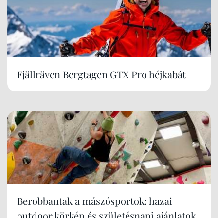
Fjällräven Bergtagen GTX Pro héjkabát
Berobbantak a mászósportok: hazai
outdoor körkép és születésnapi ajánlatok