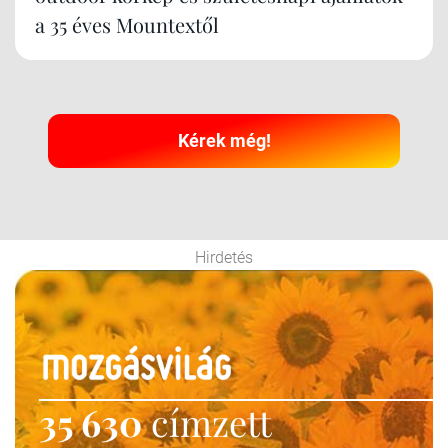
a 35 éves Mountextől
Kérek még!
Hirdetés
35 630
címzett