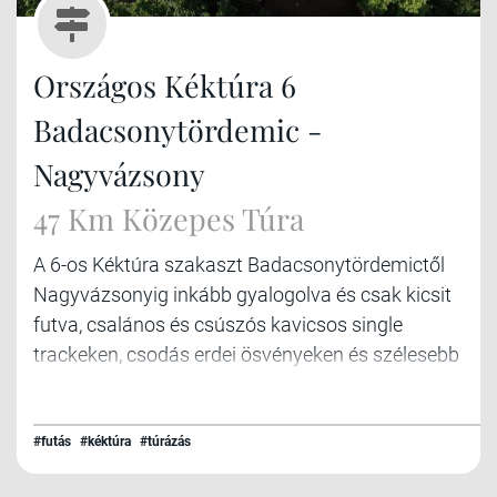
Országos Kéktúra 6
Badacsonytördemic -
Nagyvázsony
47 Km Közepes Túra
A 6-os Kéktúra szakaszt Badacsonytördemictől
Nagyvázsonyig inkább gyalogolva és csak kicsit
futva, csalános és csúszós kavicsos single
trackeken, csodás erdei ösvényeken és szélesebb
erdei utakon tettük meg, ezúttal minimál
aszfalttal.
#futás
#kéktúra
#túrázás