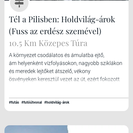
Tél a Pilisben: Holdvilág-árok
(Fuss az erdész szemével)
10.5 Km Közepes Túra
A környezet csodálatos és ámulatba ejtő,
ám helyenként vízfolyásokon, nagyobb sziklákon
és meredek lejtőket átszelő, vékony
ösvényeken keresztül vezet az út, ezért fokozott
figyelmet igényel.
#futás
#futóútvonal
#holdvilág-árok