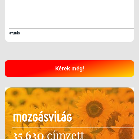
#futás
Kérek még!
35 630
címzett