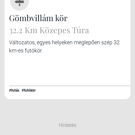
Gömbvillám kör
32.2 Km Közepes Túra
Változatos, egyes helyeken meglepően szép 32
km-es futókör.
#futás
#futókör
Hirdetés