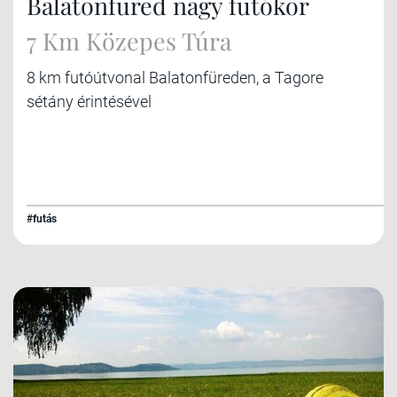
Balatonfüred nagy futókör
7 Km Közepes Túra
8 km futóútvonal Balatonfüreden, a Tagore
sétány érintésével
#futás