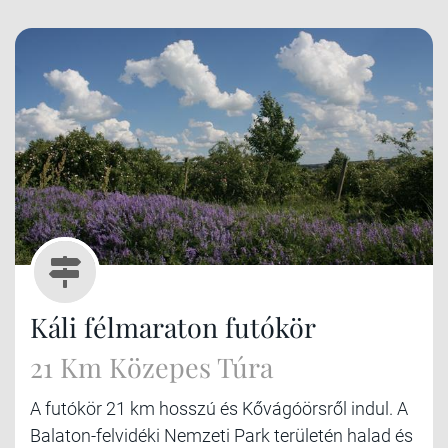
Káli félmaraton futókör
21 Km Közepes Túra
A futókör 21 km hosszú és Kővágóörsről indul. A
Balaton-felvidéki Nemzeti Park területén halad és