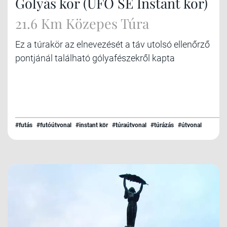
Gólyás kör (UFO SE Instant kör)
21.6 Km Közepes Túra
Ez a túrakör az elnevezését a táv utolsó ellenőrző
pontjánál található gólyafészekről kapta
#futás
#futóútvonal
#instant kör
#túraútvonal
#túrázás
#útvonal