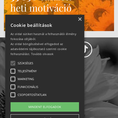
heti motiváció
Ne maradj le!
×
Cookie beállítások
Az oldal sütiket használ a felhasználói élmény
fokozása céljából.
Az oldal böngészésével elfogadod az
adatvédelmi tájékoztató szerinti cookie
felhasználást.
Tovább olvasok
SZÜKSÉGES
Adatvédelem
TELJESÍTMÉNY
MARKETING
Állásajánlatok
FUNKCIONÁLIS
Impresszum-kapcsolat
CSOPORTOSÍTATLAN
Jogi nyilatkozat
MINDENT ELFOGADOK