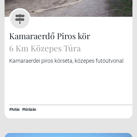
Kamaraerdő Piros kör
6 Km Közepes Túra
Kamaraerdei piros körséta, közepes futóútvonal
#futás
#túrázás