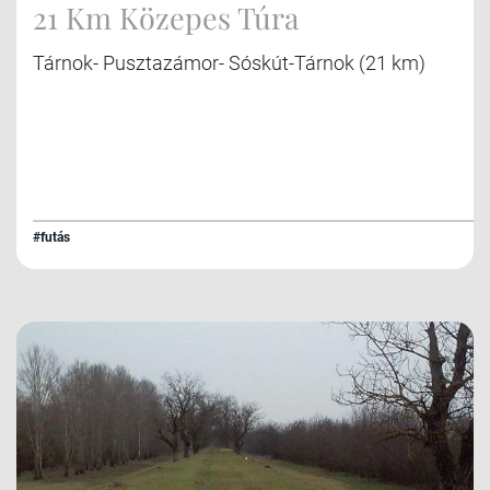
21 Km Közepes Túra
Tárnok- Pusztazámor- Sóskút-Tárnok (21 km)
#futás