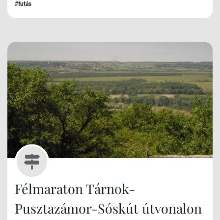
#futás
Félmaraton Tárnok-
Pusztazámor-Sóskút útvonalon