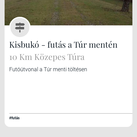
Kisbukó - futás a Túr mentén
10 Km Közepes Túra
Futóútvonal a Túr menti töltésen
#futás