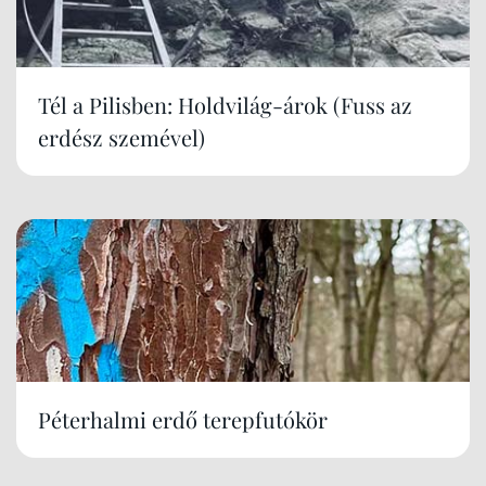
Tél a Pilisben: Holdvilág-árok (Fuss az
erdész szemével)
Péterhalmi erdő terepfutókör