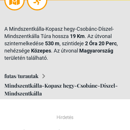
A Mindszentkálla-Kopasz hegy-Csobánc-Díszel-
Mindszentkálla Túra hossza
19 Km
. Az útvonal
szintemelkedése
530 m
, szintideje
2 Óra 20 Perc
,
nehézsége
Közepes
. Az útvonal
Magyarország
területén található.
futas/turautak
Mindszentkálla-Kopasz hegy-Csobánc-Díszel-
Mindszentkálla
Hirdetés