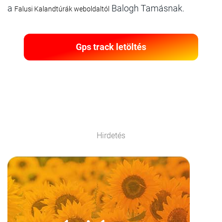
a
Balogh Tamásnak.
Falusi Kalandtúrák weboldaltól
Gps track letöltés
Hirdetés