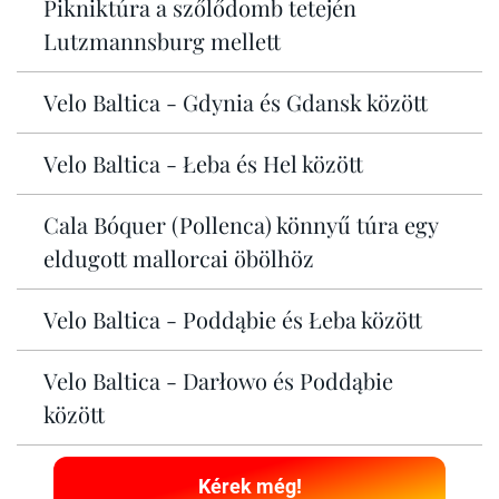
Pikniktúra a szőlődomb tetején
Lutzmannsburg mellett
Velo Baltica - Gdynia és Gdansk között
Velo Baltica - Łeba és Hel között
Cala Bóquer (Pollenca) könnyű túra egy
eldugott mallorcai öbölhöz
Velo Baltica - Poddąbie és Łeba között
Velo Baltica - Darłowo és Poddąbie
között
Kérek még!