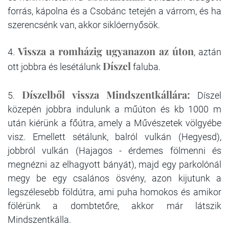
forrás, kápolna és a Csobánc tetején a várrom, és ha
szerencsénk van, akkor siklóernyősök.
Vissza a romházig ugyanazon az úton
4.
, aztán
Díszel
ott jobbra és lesétálunk
faluba.
Díszelből vissza Mindszentkállára:
5.
Díszel
közepén jobbra indulunk a műúton és kb 1000 m
után kiérünk a főútra, amely a Művészetek völgyébe
visz. Emellett sétálunk, balról vulkán (Hegyesd),
jobbról vulkán (Hajagos - érdemes fölmenni és
megnézni az elhagyott bányát), majd egy parkolónál
megy be egy csalános ösvény, azon kijutunk a
legszélesebb földútra, ami puha homokos és amikor
fölérünk a dombtetőre, akkor már látszik
Mindszentkálla.