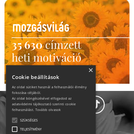
35 630
címzett
heti motiváció
Ne maradj le!
×
Cookie beállítások
Az oldal sütiket használ a felhasználói élmény
fokozása céljából.
Az oldal böngészésével elfogadod az
adatvédelmi tájékoztató szerinti cookie
felhasználást.
Tovább olvasok
SZÜKSÉGES
Adatvédelem
TELJESÍTMÉNY