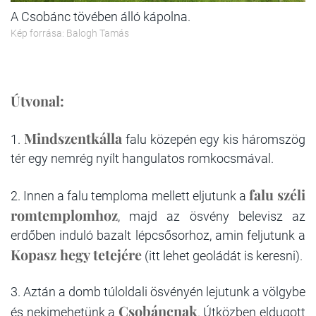
A Csobánc tövében álló kápolna.
Kép forrása: Balogh Tamás
Útvonal:
Mindszentkálla
1.
falu közepén egy kis háromszög
tér egy nemrég nyílt hangulatos romkocsmával.
falu széli
2. Innen a falu temploma mellett eljutunk a
romtemplomhoz
, majd az ösvény belevisz az
erdőben induló bazalt lépcsősorhoz, amin feljutunk a
Kopasz hegy tetejére
(itt lehet geoládát is keresni).
3. Aztán a domb túloldali ösvényén lejutunk a völgybe
Csobáncnak
és nekimehetünk a
. Útközben eldugott