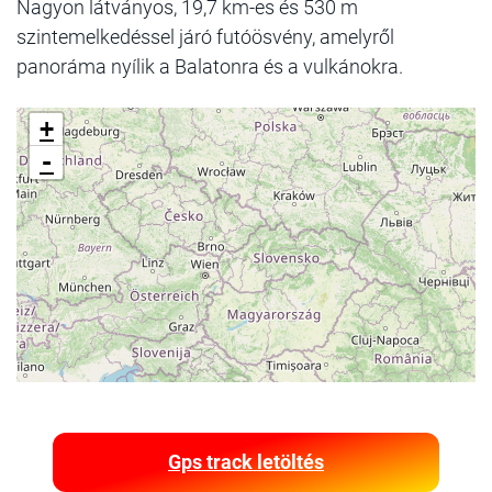
Nagyon látványos, 19,7 km-es és 530 m
szintemelkedéssel járó futóösvény, amelyről
panoráma nyílik a Balatonra és a vulkánokra.
+
-
Gps track letöltés