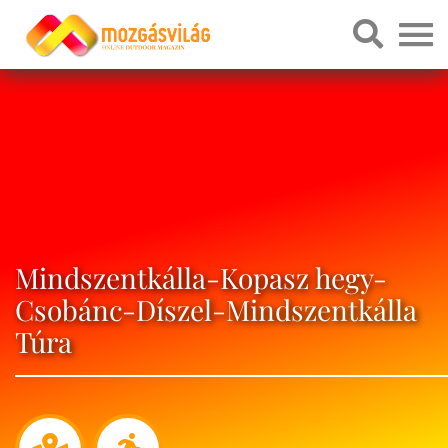
Mindszentkálla-Kopasz hegy-
Csobánc-Díszel-Mindszentkálla
Túra