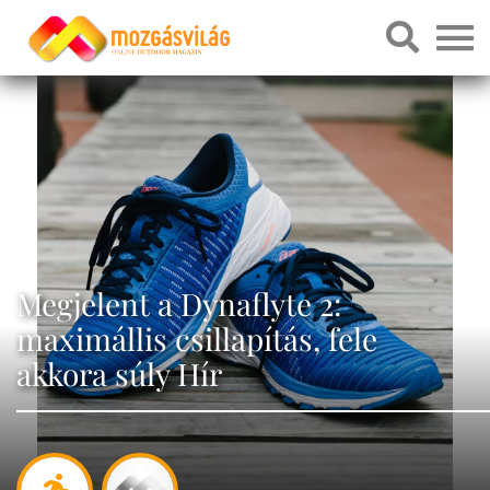
Megjelent a Dynaflyte 2:
maximállis csillapítás, fele
akkora súly Hír