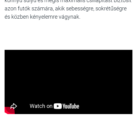
könnyú súlyú és mégis maximális csillapitást biztosít
azon futók számára, akik sebességre, sokrétűségre
és közben kényelemre vágynak.