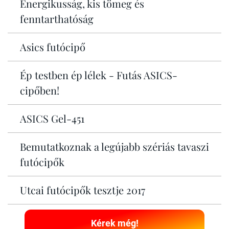
Energikusság, kis tömeg és
fenntarthatóság
Asics futócipő
Ép testben ép lélek - Futás ASICS-
cipőben!
ASICS Gel-451
Bemutatkoznak a legújabb szériás tavaszi
futócipők
Utcai futócipők tesztje 2017
Kérek még!