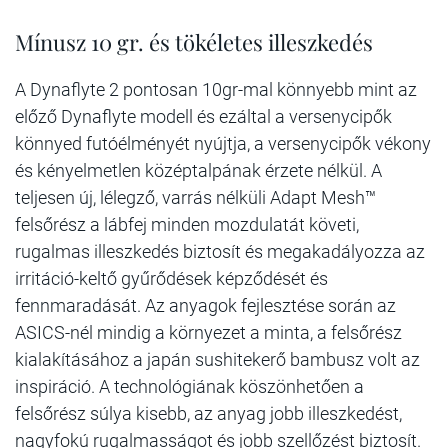
Mínusz 10 gr. és tökéletes illeszkedés
A Dynaflyte 2 pontosan 10gr-mal könnyebb mint az
előző Dynaflyte modell és ezáltal a versenycipők
könnyed futóélményét nyújtja, a versenycipők vékony
és kényelmetlen középtalpának érzete nélkül. A
teljesen új, lélegző, varrás nélküli Adapt Mesh™
felsőrész a lábfej minden mozdulatát követi,
rugalmas illeszkedés biztosít és megakadályozza az
irritáció-keltő gyűrődések képződését és
fennmaradását. Az anyagok fejlesztése során az
ASICS-nél mindig a környezet a minta, a felsőrész
kialakításához a japán sushitekerő bambusz volt az
inspiráció. A technológiának köszönhetően a
felsőrész súlya kisebb, az anyag jobb illeszkedést,
nagyfokú rugalmasságot és jobb szellőzést biztosít.