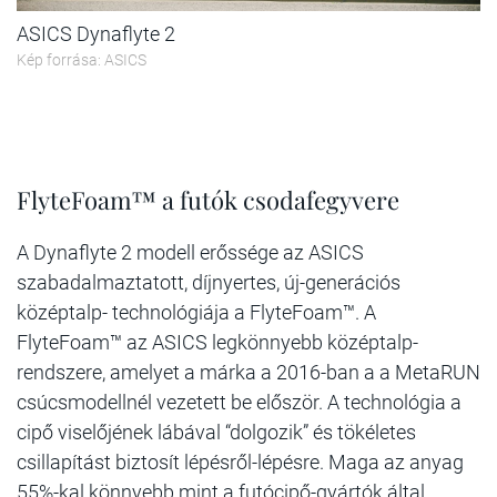
ASICS Dynaflyte 2
Kép forrása: ASICS
FlyteFoam™ a futók csodafegyvere
A Dynaflyte 2 modell erőssége az ASICS
szabadalmaztatott, díjnyertes, új-generációs
középtalp- technológiája a FlyteFoam™. A
FlyteFoam™ az ASICS legkönnyebb középtalp-
rendszere, amelyet a márka a 2016-ban a a MetaRUN
csúcsmodellnél vezetett be először. A technológia a
cipő viselőjének lábával “dolgozik” és tökéletes
csillapítást biztosít lépésről-lépésre. Maga az anyag
55%-kal könnyebb mint a futócipő-gyártók által