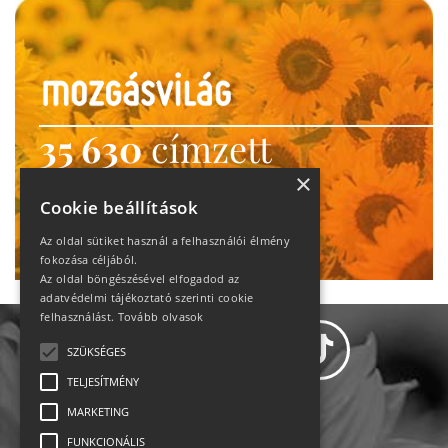
35 630
címzett
heti motiváció
×
Cookie beállítások
Ne maradj le!
Az oldal sütiket használ a felhasználói élmény
fokozása céljából.
Az oldal böngészésével elfogadod az
adatvédelmi tájékoztató szerinti cookie
felhasználást.
Tovább olvasok
SZÜKSÉGES
TELJESÍTMÉNY
MARKETING
Adatvédelem
FUNKCIONÁLIS