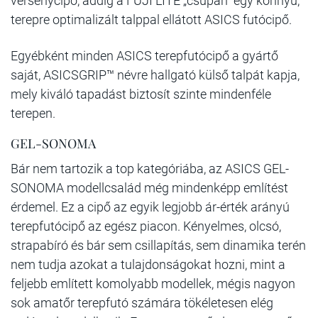
versenycipő, addig a FUJI LITE „csupán” egy könnyű,
terepre optimalizált talppal ellátott ASICS futócipő.
Egyébként minden ASICS terepfutócipő a gyártő
saját, ASICSGRIP™ névre hallgató külső talpát kapja,
mely kiváló tapadást biztosít szinte mindenféle
terepen.
GEL-SONOMA
Bár nem tartozik a top kategóriába, az ASICS GEL-
SONOMA modellcsalád még mindenképp említést
érdemel. Ez a cipő az egyik legjobb ár-érték arányú
terepfutócipő az egész piacon. Kényelmes, olcsó,
strapabíró és bár sem csillapítás, sem dinamika terén
nem tudja azokat a tulajdonságokat hozni, mint a
feljebb említett komolyabb modellek, mégis nagyon
sok amatőr terepfutó számára tökéletesen elég