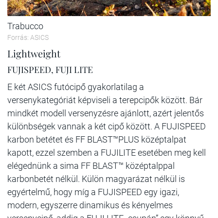
Trabucco
Forrás: ASICS
Lightweight
FUJISPEED, FUJI LITE
E két ASICS futócipő gyakorlatilag a
versenykategóriát képviseli a terepcipők között. Bár
mindkét modell versenyzésre ajánlott, azért jelentős
különbségek vannak a két cipő között. A FUJISPEED
karbon betétet és FF BLAST™PLUS középtalpat
kapott, ezzel szemben a FUJILITE esetében meg kell
elégednünk a sima FF BLAST™ középtalppal
karbonbetét nélkül. Külön magyarázat nélkül is
egyértelmű, hogy míg a FUJISPEED egy igazi,
modern, egyszerre dinamikus és kényelmes