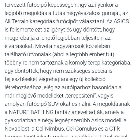
tervezett futócipő képességein, így az ilyenkor a
legjobb megoldás a futás négyévszakos gumiját, az
All Terrain kategóriás futócipőt választani. Az ASICS
is felismerte ezt az igényt és úgy döntött, hogy
megpróbálja a lehető legjobban teljesíteni az
elvárásokat. Mivel a nagyvárosok közelében
található útvonalak (ahol a legtöbb ember fut)
többnyire nem tartoznak a komoly terep kategóriába,
úgy döntöttek, hogy nem szükséges speciális
fejlesztéseket végrehajtani egy új kollekció
létrehozásához, elég az autóiparhoz hasonlóan a
már meglévő modelleket „terepesíteni”, vagyis
amolyan futócipő SUV-okat csinálni. A megoldásnak
a NATURE BATHING fantázianevet adták, amely a
gyakorlatban a négy legnépszerűbb Asics modell, a
Novablast, a Gel-Nimbus, Gel-Comulus és a GT-k
terepesítését jelenti, melyet a cipőkön a TR jelzéssel