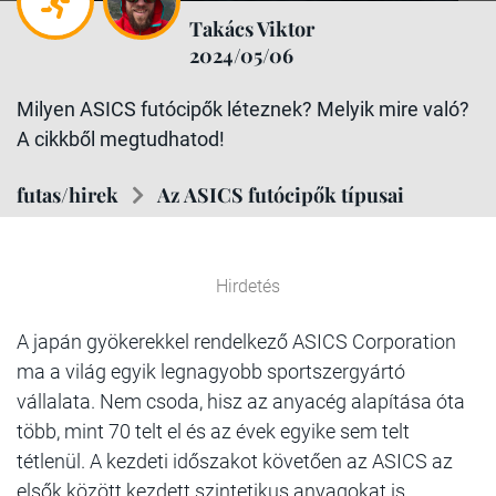
Takács Viktor
2024/05/06
Milyen ASICS futócipők léteznek? Melyik mire való?
A cikkből megtudhatod!
futas/hirek
Az ASICS futócipők típusai
Hirdetés
A japán gyökerekkel rendelkező ASICS Corporation
ma a világ egyik legnagyobb sportszergyártó
vállalata. Nem csoda, hisz az anyacég alapítása óta
több, mint 70 telt el és az évek egyike sem telt
tétlenül. A kezdeti időszakot követően az ASICS az
elsők között kezdett szintetikus anyagokat is