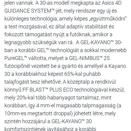
jelen vannak. A 30-as modell megkapta az Asics 4D
GUIDANCE SYSTEM™-jét, mely rendszer egy új és
különleges technológia, amely képes „együttműködni”
a test mozgásával, ez által adaptív stabilitást és
fokozott támogatást nyújt a futóknak, amikor a
legnagyobb szükségük van rá. A GEL-KAYANO™ 30-
ban a korábbi GEL™ technológiát a sokkal modernebb
PureGEL™ váltotta, melyet a GEL-NIMBUS™ 25
futócipőnél vezetett be a gyártó és amellyel a Kayano
30 a korábbiakhoz képest 65%-kal puhább
talajfogást tesz lehetővé. A középtalp a rendkívül
könnyű FF BLAST™ PLUS ECO technológiával készül,
mely 20%-kal több habanyagot tartalmaz, mint
korábban, így 4 mm-el magasabb talpmagasság (a
10mm-es megtartott droppal) jöhetett létre, mely
szintén hozzájárul a GEL-KAYANO™ 30
komfortszintjének javításához a korábbi