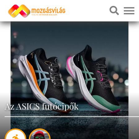
Az ASICS futócipők