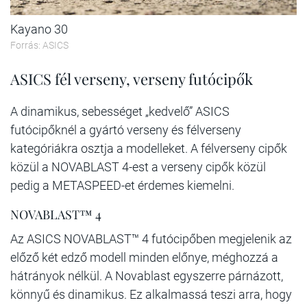
Kayano 30
Forrás: ASICS
ASICS fél verseny, verseny futócipők
A dinamikus, sebességet „kedvelő” ASICS
futócipőknél a gyártó verseny és félverseny
kategóriákra osztja a modelleket. A félverseny cipők
közül a NOVABLAST 4-est a verseny cipők közül
pedig a METASPEED-et érdemes kiemelni.
NOVABLAST™ 4
Az ASICS NOVABLAST™ 4 futócipőben megjelenik az
előző két edző modell minden előnye, méghozzá a
hátrányok nélkül. A Novablast egyszerre párnázott,
könnyű és dinamikus. Ez alkalmassá teszi arra, hogy