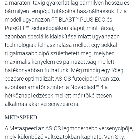
a maratoni távig gyakorlatilag bármilyen hosszú és
bármilyen tempójú futásokra használhassuk. Ez a
modell ugyanazon FF BLAST™ PLUS ECO és
PureGEL™ technológiákon alapul, mint társai,
azonban speciális kialakítása miatt ugyanazon
technológiák felhasználása mellett egy sokkal
rugalmasabb cipő születhetett meg, melyben
maximális kényelem és párnázottság mellett
hatékonyabban futhatunk. Még mindig egy főleg
edzésre optimalizált ASICS futócipőről van szó,
azonban amatőr szinten a Novablast™ 4 a
hétköznapi edzések mellett már tökéletesen
alkalmas akár versenyzésre is.
METASPEED
A Metaspeed az ASICS legmodernebb versenycipője,
mely különböző változatokban kapható. Van Sky,