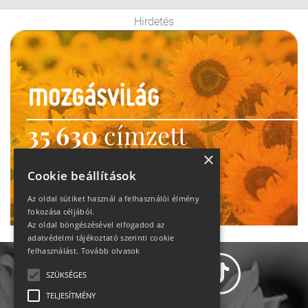
Hirdetés
35 630
címzett
heti motiváció
×
Cookie beállítások
Ne maradj le!
Az oldal sütiket használ a felhasználói élmény
fokozása céljából.
Az oldal böngészésével elfogadod az
adatvédelmi tájékoztató szerinti cookie
felhasználást.
Tovább olvasok
SZÜKSÉGES
TELJESÍTMÉNY