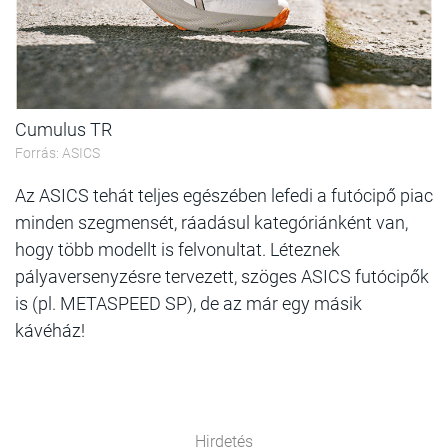
Cumulus TR
Forrás: ASICS
Az ASICS tehát teljes egészében lefedi a futócipő piac
minden szegmensét, ráadásul kategóriánként van,
hogy több modellt is felvonultat. Léteznek
pályaversenyzésre tervezett, szöges ASICS futócipők
is (pl. METASPEED SP), de az már egy másik
kávéház!
Hirdetés