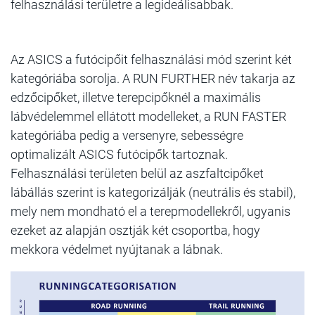
felhasználási területre a legideálisabbak.
Az ASICS a futócipőit felhasználási mód szerint két
kategóriába sorolja. A RUN FURTHER név takarja az
edzőcipőket, illetve terepcipőknél a maximális
lábvédelemmel ellátott modelleket, a RUN FASTER
kategóriába pedig a versenyre, sebességre
optimalizált ASICS futócipők tartoznak.
Felhasználási területen belül az aszfaltcipőket
lábállás szerint is kategorizálják (neutrális és stabil),
mely nem mondható el a terepmodellekről, ugyanis
ezeket az alapján osztják két csoportba, hogy
mekkora védelmet nyújtanak a lábnak.