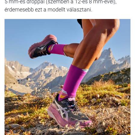
5 mm-es droppal (szemben a 12-es 8 mm-ével),
érdemesebb ezt a modellt választani.