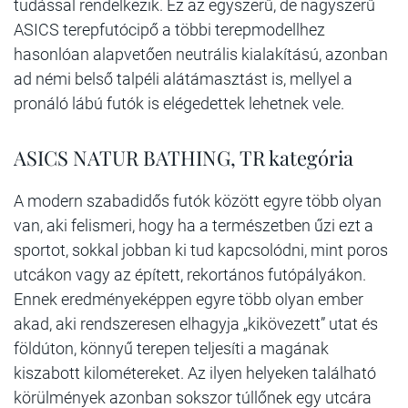
tudással rendelkezik. Ez az egyszerű, de nagyszerű
ASICS terepfutócipő a többi terepmodellhez
hasonlóan alapvetően neutrális kialakítású, azonban
ad némi belső talpéli alátámasztást is, mellyel a
pronáló lábú futók is elégedettek lehetnek vele.
ASICS NATUR BATHING, TR kategória
A modern szabadidős futók között egyre több olyan
van, aki felismeri, hogy ha a természetben űzi ezt a
sportot, sokkal jobban ki tud kapcsolódni, mint poros
utcákon vagy az épített, rekortános futópályákon.
Ennek eredményeképpen egyre több olyan ember
akad, aki rendszeresen elhagyja „kikövezett” utat és
földúton, könnyű terepen teljesíti a magának
kiszabott kilométereket. Az ilyen helyeken található
körülmények azonban sokszor túllőnek egy utcára