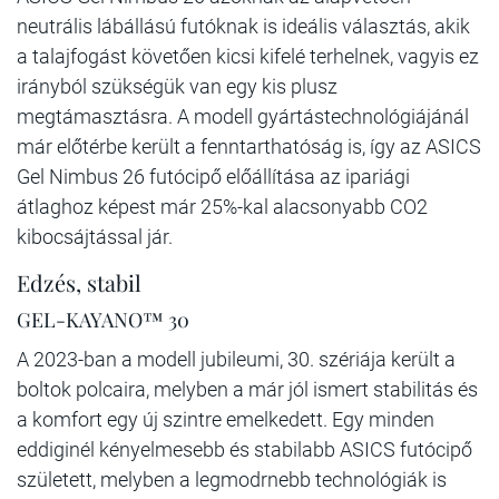
neutrális lábállású futóknak is ideális választás, akik
a talajfogást követően kicsi kifelé terhelnek, vagyis ez
irányból szükségük van egy kis plusz
megtámasztásra. A modell gyártástechnológiájánál
már előtérbe került a fenntarthatóság is, így az ASICS
Gel Nimbus 26 futócipő előállítása az ipariági
átlaghoz képest már 25%-kal alacsonyabb CO2
kibocsájtással jár.
Edzés, stabil
GEL-KAYANO™ 30
A 2023-ban a modell jubileumi, 30. szériája került a
boltok polcaira, melyben a már jól ismert stabilitás és
a komfort egy új szintre emelkedett. Egy minden
eddiginél kényelmesebb és stabilabb ASICS futócipő
született, melyben a legmodrnebb technológiák is