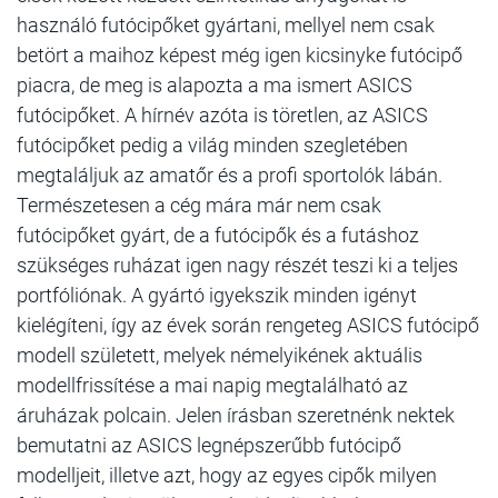
használó futócipőket gyártani, mellyel nem csak
betört a maihoz képest még igen kicsinyke futócipő
piacra, de meg is alapozta a ma ismert ASICS
futócipőket. A hírnév azóta is töretlen, az ASICS
futócipőket pedig a világ minden szegletében
megtaláljuk az amatőr és a profi sportolók lábán.
Természetesen a cég mára már nem csak
futócipőket gyárt, de a futócipők és a futáshoz
szükséges ruházat igen nagy részét teszi ki a teljes
portfóliónak. A gyártó igyekszik minden igényt
kielégíteni, így az évek során rengeteg ASICS futócipő
modell született, melyek némelyikének aktuális
modellfrissítése a mai napig megtalálható az
áruházak polcain. Jelen írásban szeretnénk nektek
bemutatni az ASICS legnépszerűbb futócipő
modelljeit, illetve azt, hogy az egyes cipők milyen