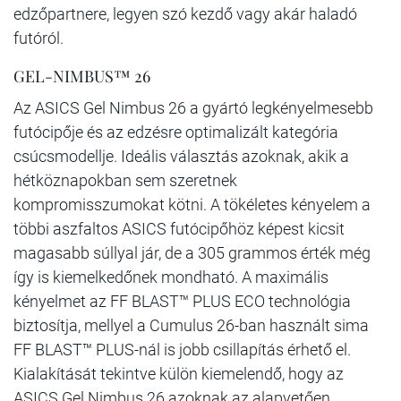
edzőpartnere, legyen szó kezdő vagy akár haladó
futóról.
GEL-NIMBUS™ 26
Az ASICS Gel Nimbus 26 a gyártó legkényelmesebb
futócipője és az edzésre optimalizált kategória
csúcsmodellje. Ideális választás azoknak, akik a
hétköznapokban sem szeretnek
kompromisszumokat kötni. A tökéletes kényelem a
többi aszfaltos ASICS futócipőhöz képest kicsit
magasabb súllyal jár, de a 305 grammos érték még
így is kiemelkedőnek mondható. A maximális
kényelmet az FF BLAST™ PLUS ECO technológia
biztosítja, mellyel a Cumulus 26-ban használt sima
FF BLAST™ PLUS-nál is jobb csillapítás érhető el.
Kialakítását tekintve külön kiemelendő, hogy az
ASICS Gel Nimbus 26 azoknak az alapvetően