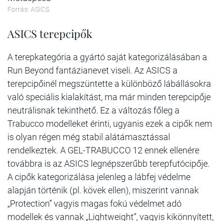
Forrás: ASICS
ASICS terepcipők
A terepkategória a gyártó saját kategorizálásában a
Run Beyond fantázianevet viseli. Az ASICS a
terepcipőinél megszüntette a különböző lábállásokra
való speciális kialakítást, ma már minden terepcipője
neutrálisnak tekinthető. Ez a változás főleg a
Trabucco modelleket érinti, ugyanis ezek a cipők nem
is olyan régen még stabil alátámasztással
rendelkeztek. A GEL-TRABUCCO 12 ennek ellenére
továbbra is az ASICS legnépszerűbb terepfutócipője.
A cipők kategorizálása jelenleg a lábfej védelme
alapján történik (pl. kövek ellen), miszerint vannak
„Protection” vagyis magas fokú védelmet adó
modellek és vannak „Lightweight”, vagyis kikönnyített,