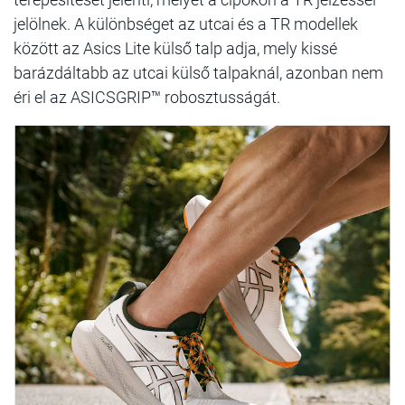
jelölnek. A különbséget az utcai és a TR modellek
között az Asics Lite külső talp adja, mely kissé
barázdáltabb az utcai külső talpaknál, azonban nem
éri el az ASICSGRIP™ robosztusságát.