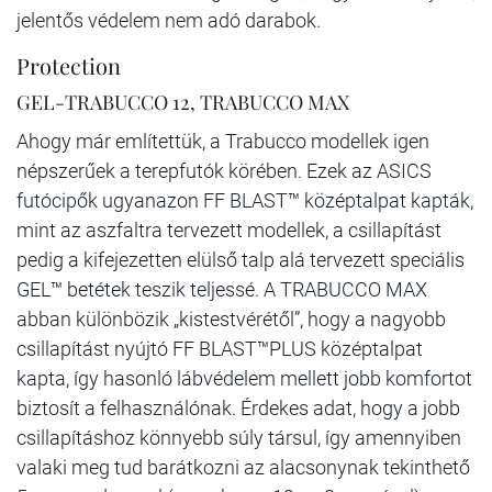
jelentős védelem nem adó darabok.
Protection
GEL-TRABUCCO 12, TRABUCCO MAX
Ahogy már említettük, a Trabucco modellek igen
népszerűek a terepfutók körében. Ezek az ASICS
futócipők ugyanazon FF BLAST™ középtalpat kapták,
mint az aszfaltra tervezett modellek, a csillapítást
pedig a kifejezetten elülső talp alá tervezett speciális
GEL™ betétek teszik teljessé. A TRABUCCO MAX
abban különbözik „kistestvérétől”, hogy a nagyobb
csillapítást nyújtó FF BLAST™PLUS középtalpat
kapta, így hasonló lábvédelem mellett jobb komfortot
biztosít a felhasználónak. Érdekes adat, hogy a jobb
csillapításhoz könnyebb súly társul, így amennyiben
valaki meg tud barátkozni az alacsonynak tekinthető