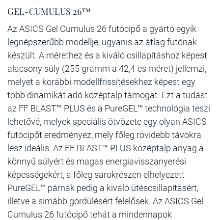
GEL-CUMULUS 26™
Az ASICS Gel Cumulus 26 futócipő a gyártó egyik
legnépszerűbb modellje, ugyanis az átlag futónak
készült. A mérethez és a kiváló csillapításhoz képest
alacsony súly (255 gramm a 42,4-es méret) jellemzi,
melyet a korábbi modellfrissítésekhez képest egy
több dinamikát adó középtalp támogat. Ezt a tudást
az FF BLAST™ PLUS és a PureGEL™ technológia teszi
lehetővé, melyek speciális ötvözete egy olyan ASICS
futócipőt eredményez, mely főleg rövidebb távokra
lesz ideális. Az FF BLAST™ PLUS középtalp anyag a
könnyű súlyért és magas energiavisszanyerési
képességekért, a főleg sarokrészen elhelyezett
PureGEL™ párnák pedig a kiváló ütéscsillapításért,
illetve a simább gördülésért felelősek. Az ASICS Gel
Cumulus 26 futócipő tehát a mindennapok