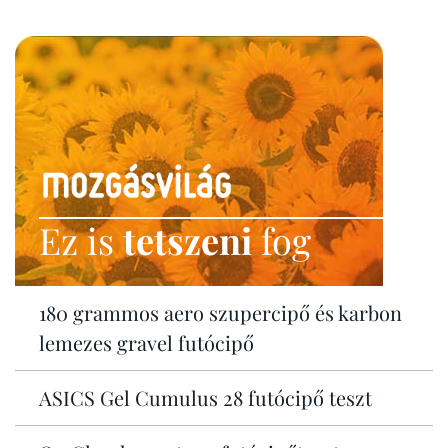
Ez is
tetszeni
fog
180 grammos aero szupercipő és karbon
lemezes gravel futócipő
ASICS Gel Cumulus 28 futócipő teszt