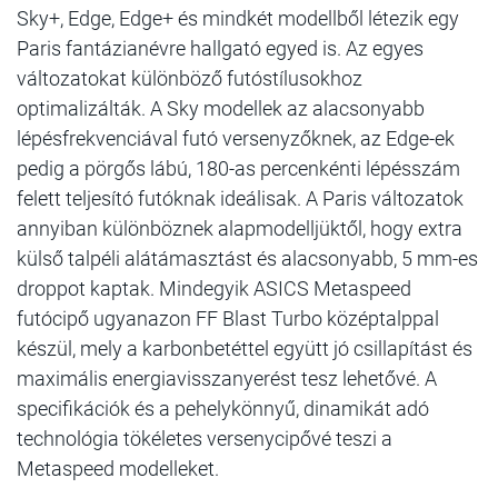
Sky+, Edge, Edge+ és mindkét modellből létezik egy
Paris fantázianévre hallgató egyed is. Az egyes
változatokat különböző futóstílusokhoz
optimalizálták. A Sky modellek az alacsonyabb
lépésfrekvenciával futó versenyzőknek, az Edge-ek
pedig a pörgős lábú, 180-as percenkénti lépésszám
felett teljesító futóknak ideálisak. A Paris változatok
annyiban különböznek alapmodelljüktől, hogy extra
külső talpéli alátámasztást és alacsonyabb, 5 mm-es
droppot kaptak. Mindegyik ASICS Metaspeed
futócipő ugyanazon FF Blast Turbo középtalppal
készül, mely a karbonbetéttel együtt jó csillapítást és
maximális energiavisszanyerést tesz lehetővé. A
specifikációk és a pehelykönnyű, dinamikát adó
technológia tökéletes versenycipővé teszi a
Metaspeed modelleket.