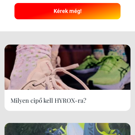
Kérek még!
Milyen cipő kell HYROX-ra?