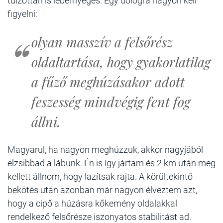
túlzottan is lebernyeges. Egy dologra nagyon kell
figyelni:
olyan masszív a felsőrész
oldaltartása, hogy gyakorlatilag
a fűző meghúzásakor adott
feszesség mindvégig fent fog
állni.
Magyarul, ha nagyon meghúzzuk, akkor nagyjából
elzsibbad a lábunk. Én is így jártam és 2 km után meg
kellett állnom, hogy lazítsak rajta. A körültekintő
bekötés után azonban már nagyon élveztem azt,
hogy a cipő a húzásra kőkemény oldalakkal
rendelkező felsőrésze iszonyatos stabilitást ad.