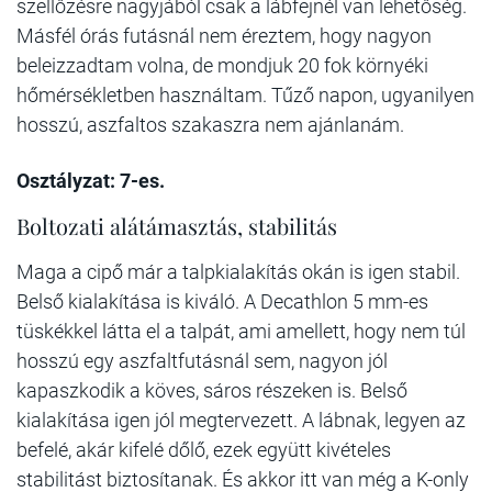
szellőzésre nagyjából csak a lábfejnél van lehetőség.
Másfél órás futásnál nem éreztem, hogy nagyon
beleizzadtam volna, de mondjuk 20 fok környéki
hőmérsékletben használtam. Tűző napon, ugyanilyen
hosszú, aszfaltos szakaszra nem ajánlanám.
Osztályzat: 7-es.
Boltozati alátámasztás, stabilitás
Maga a cipő már a talpkialakítás okán is igen stabil.
Belső kialakítása is kiváló. A Decathlon 5 mm-es
tüskékkel látta el a talpát, ami amellett, hogy nem túl
hosszú egy aszfaltfutásnál sem, nagyon jól
kapaszkodik a köves, sáros részeken is. Belső
kialakítása igen jól megtervezett. A lábnak, legyen az
befelé, akár kifelé dőlő, ezek együtt kivételes
stabilitást biztosítanak. És akkor itt van még a K-only