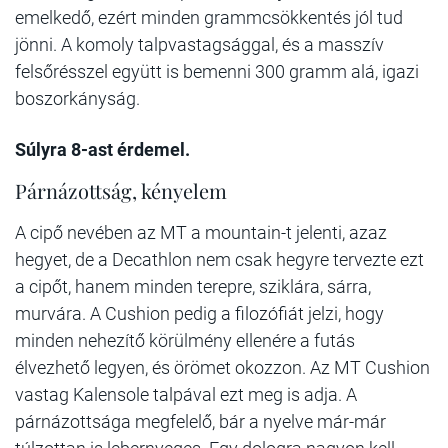
emelkedő, ezért minden grammcsökkentés jól tud
jönni. A komoly talpvastagsággal, és a masszív
felsőrésszel együtt is bemenni 300 gramm alá, igazi
boszorkányság.
Súlyra 8-ast érdemel.
Párnázottság, kényelem
A cipő nevében az MT a mountain-t jelenti, azaz
hegyet, de a Decathlon nem csak hegyre tervezte ezt
a cipőt, hanem minden terepre, sziklára, sárra,
murvára. A Cushion pedig a filozófiát jelzi, hogy
minden nehezítő körülmény ellenére a futás
élvezhető legyen, és örömet okozzon. Az MT Cushion
vastag Kalensole talpával ezt meg is adja. A
párnázottsága megfelelő, bár a nyelve már-már