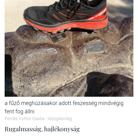
a fűző meghúzásakor adott feszesség mindvégig
fent fog állni
Forrás: Kuttor Csaba - Mozgásvilág
Rugalmasság, hajlékonyság