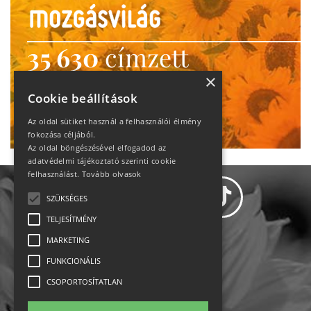
35 630
címzett
heti motiváció
×
Cookie beállítások
Ne maradj le!
Az oldal sütiket használ a felhasználói élmény
fokozása céljából.
Az oldal böngészésével elfogadod az
adatvédelmi tájékoztató szerinti cookie
felhasználást.
Tovább olvasok
SZÜKSÉGES
TELJESÍTMÉNY
MARKETING
Adatvédelem
FUNKCIONÁLIS
CSOPORTOSÍTATLAN
Állásajánlatok