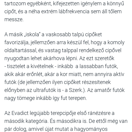
tartozom egyébként, kifejezetten igénylem a könnyű
cipőt, és a néha extrém lábfrekvencia sem áll tőlem
messze.
A másik „iskola” a vaskosabb talpú cipőket
favorizálja, jellemzően arra készül fel, hogy a komoly
oldaltartással, és vastag talppal rendelkező cipővel
nyugodtan lehet akárhova lépni. Az ezt szeretők
- tisztelet a kivételnek - inkább a lassabban futók,
akik akár erőnlét, akár a kor miatt, nem annyira aktív
futók (de jellemzően ilyen cipőket részesítenek
előnyben az ultrafutók is - a Szerk.). Az amatőr futók
nagy tömege inkább így fut terepen.
Az Evadict legújabb terepcipője első ránézésre a
második kategória. És másodikra is. De ettől még van
pár dolog, amivel újat mutat a hagyományos