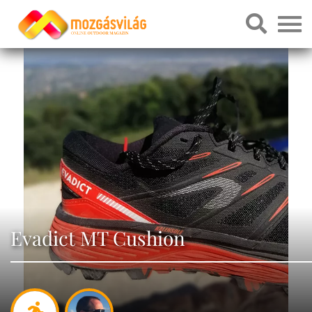
Evadict MT Cushion