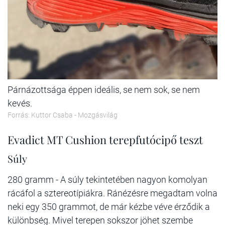
Párnázottsága éppen ideális, se nem sok, se nem
kevés.
Forrás: Kuttor Csaba - Mozgásvilág
Evadict MT Cushion terepfutócipő teszt
Súly
280 gramm - A súly tekintetében nagyon komolyan
rácáfol a sztereotípiákra. Ránézésre megadtam volna
neki egy 350 grammot, de már kézbe véve érződik a
különbség. Mivel terepen sokszor jöhet szembe