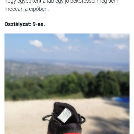
hogy egyébként a láb egy jó bekötéssel meg sem
moccan a cipőben.
Osztályzat: 9-es.