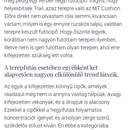
még pedig egy vérbeli hegyi futócipő. Vagyis, hogy
helyesbítsek Trail, azaz terepre való az MT Cushion.
Előre direkt nem olvastam róla semmi, kíváncsian
vártam, milyen is egy ennyire rücskös talpú, valóban
terepre készült futócipő. Hogy őszinte legyek,
korábban nem nagyon futottam terepen ilyenben,
illetve nem is igen futottam olyan terepen, ahol erre
kifejezetten szükség lett volna.
A terepfutás esetében egyébként két
alapvetően nagyon elkülönülő trend látszik.
Az egyik a kifejezetten könnyű cipők, amelyek
ráadásul még nem is annyira vastag talpúak, avagy
kifejezetten vékonyak, és a dropjuk is alacsony.
Ezekkel a cipőkkel a hegyifutás folyamatos
koncentrációt igényel, és amolyan zerge-szerű,
szökdelős stílust kíván. Én ebbe a kategóriába