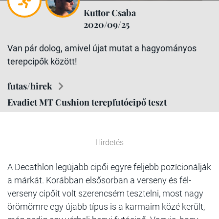
Kuttor Csaba
2020/09/25
Van pár dolog, amivel újat mutat a hagyományos
terepcipők között!
futas/hirek
Evadict MT Cushion terepfutócipő teszt
Hirdetés
A Decathlon legújabb cipői egyre feljebb pozícionálják
a márkát. Korábban elsősorban a verseny és fél-
verseny cipőit volt szerencsém tesztelni, most nagy
örömömre egy újabb típus is a karmaim közé került,