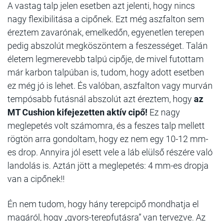
A vastag talp jelen esetben azt jelenti, hogy nincs
nagy flexibilitása a cipőnek. Ezt még aszfalton sem
éreztem zavarónak, emelkedőn, egyenetlen terepen
pedig abszolút megköszöntem a feszességet. Talán
életem legmerevebb talpú cipője, de mivel futottam
már karbon talpúban is, tudom, hogy adott esetben
ez még jó is lehet. És valóban, aszfalton vagy murván
tempósabb futásnál abszolút azt éreztem, hogy
az
MT Cushion kifejezetten aktív cipő!
Ez nagy
meglepetés volt számomra, és a feszes talp mellett
rögtön arra gondoltam, hogy ez nem egy 10-12 mm-
es drop. Annyira jól esett vele a láb elülső részére való
landolás is. Aztán jött a meglepetés: 4 mm-es dropja
van a cipőnek!!
Én nem tudom, hogy hány terepcipő mondhatja el
magáról, hogy „gyors-terepfutásra” van tervezve. Az