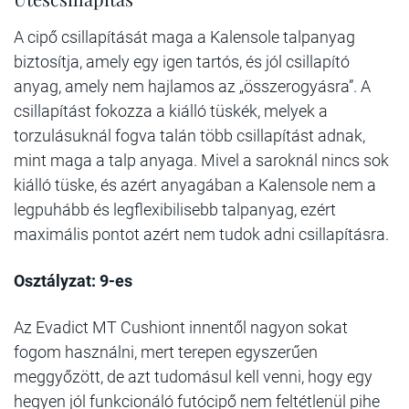
A cipő csillapítását maga a Kalensole talpanyag
biztosítja, amely egy igen tartós, és jól csillapító
anyag, amely nem hajlamos az „összerogyásra”. A
csillapítást fokozza a kiálló tüskék, melyek a
torzulásuknál fogva talán több csillapítást adnak,
mint maga a talp anyaga. Mivel a saroknál nincs sok
kiálló tüske, és azért anyagában a Kalensole nem a
legpuhább és legflexibilisebb talpanyag, ezért
maximális pontot azért nem tudok adni csillapításra.
Osztályzat: 9-es
Az Evadict MT Cushiont innentől nagyon sokat
fogom használni, mert terepen egyszerűen
meggyőzött, de azt tudomásul kell venni, hogy egy
hegyen jól funkcionáló futócipő nem feltétlenül pihe