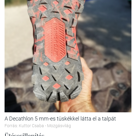
A Decathlon 5 mm-es tüskékkel látta el a talpát
Forrás: Kuttor Csaba - Mozgásvilág
Ütéscsillapítás