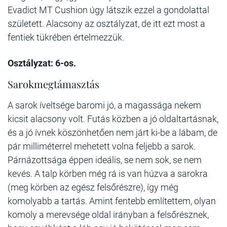
Evadict MT Cushion úgy látszik ezzel a gondolattal
született. Alacsony az osztályzat, de itt ezt most a
fentiek tükrében értelmezzük.
Osztályzat: 6-os.
Sarokmegtámasztás
A sarok íveltsége baromi jó, a magassága nekem
kicsit alacsony volt. Futás közben a jó oldaltartásnak,
és a jó ívnek köszönhetően nem járt ki-be a lábam, de
pár milliméterrel mehetett volna feljebb a sarok.
Párnázottsága éppen ideális, se nem sok, se nem
kevés. A talp körben még rá is van húzva a sarokra
(meg körben az egész felsőrészre), így még
komolyabb a tartás. Amint fentebb említettem, olyan
komoly a merevsége oldal irányban a felsőrésznek,