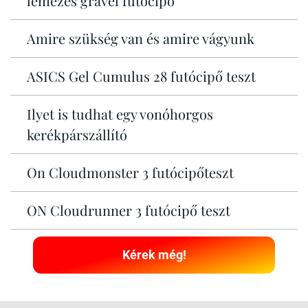
lemezes gravel futócipő
Amire szükség van és amire vágyunk
ASICS Gel Cumulus 28 futócipő teszt
Ilyet is tudhat egy vonóhorgos
kerékpárszállító
On Cloudmonster 3 futócipőteszt
ON Cloudrunner 3 futócipő teszt
Kérek még!