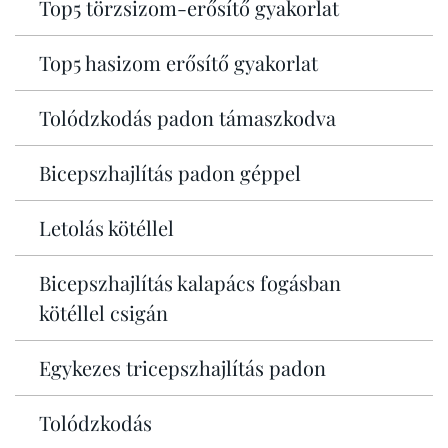
Top5 törzsizom-erősítő gyakorlat
Top5 hasizom erősítő gyakorlat
Tolódzkodás padon támaszkodva
Bicepszhajlítás padon géppel
Letolás kötéllel
Bicepszhajlítás kalapács fogásban
kötéllel csigán
Egykezes tricepszhajlítás padon
Tolódzkodás