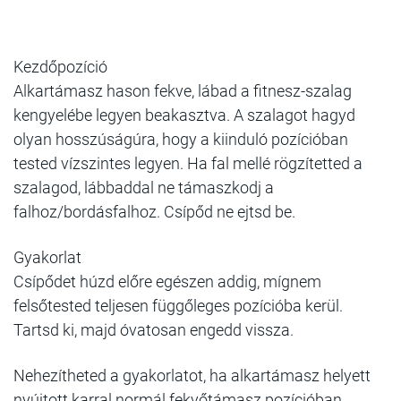
Kezdőpozíció
Alkartámasz hason fekve, lábad a fitnesz-szalag
kengyelébe legyen beakasztva. A szalagot hagyd
olyan hosszúságúra, hogy a kiinduló pozícióban
tested vízszintes legyen. Ha fal mellé rögzítetted a
szalagod, lábbaddal ne támaszkodj a
falhoz/bordásfalhoz. Csípőd ne ejtsd be.
Gyakorlat
Csípődet húzd előre egészen addig, mígnem
felsőtested teljesen függőleges pozícióba kerül.
Tartsd ki, majd óvatosan engedd vissza.
Nehezítheted a gyakorlatot, ha alkartámasz helyett
nyújtott karral normál fekvőtámasz pozícióban