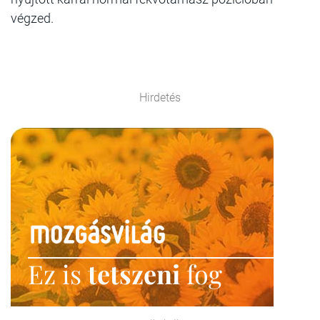
végzed.
Hirdetés
Ez is
tetszeni
fog