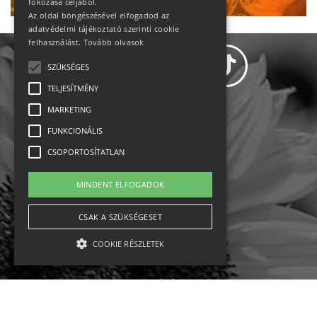
fokozása céljából.
Az oldal böngészésével elfogadod az
adatvédelmi tájékoztató szerinti cookie
felhasználást.
Tovább olvasok
SZÜKSÉGES
TELJESÍTMÉNY
MARKETING
Adatvédelem
FUNKCIONÁLIS
CSOPORTOSÍTATLAN
Állásajánlatok
MINDENT ELFOGADOK
Impresszum-kapcsolat
CSAK A SZÜKSÉGESET
Jogi nyilatkozat
COOKIE RÉSZLETEK
Rólunk
English
Szükséges
Teljesítmény
Marketing
Funkcionális
Csoportosítatlan