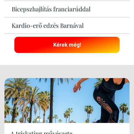
Bicepszhajlítás franciarúddal
Kardio-erő edzés Barnával
Kérek még!
A triskating művészete