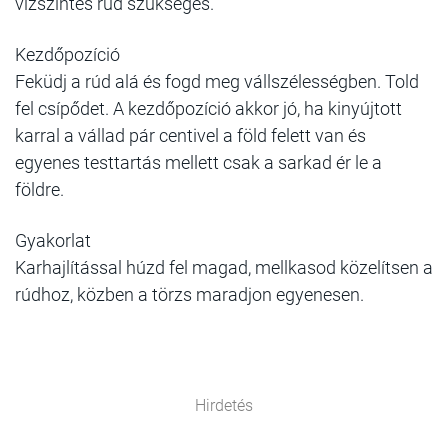
vízszintes rúd szükséges.
Kezdőpozíció
Feküdj a rúd alá és fogd meg vállszélességben. Told
fel csípődet. A kezdőpozíció akkor jó, ha kinyújtott
karral a vállad pár centivel a föld felett van és
egyenes testtartás mellett csak a sarkad ér le a
földre.
Gyakorlat
Karhajlítással húzd fel magad, mellkasod közelítsen a
rúdhoz, közben a törzs maradjon egyenesen.
Hirdetés