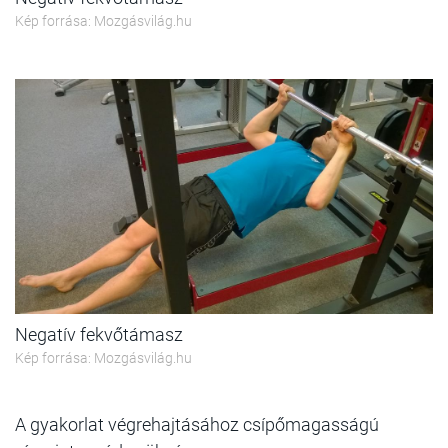
Kép forrása: Mozgásvilág.hu
Negatív fekvőtámasz
Kép forrása: Mozgásvilág.hu
A gyakorlat végrehajtásához csípőmagasságú