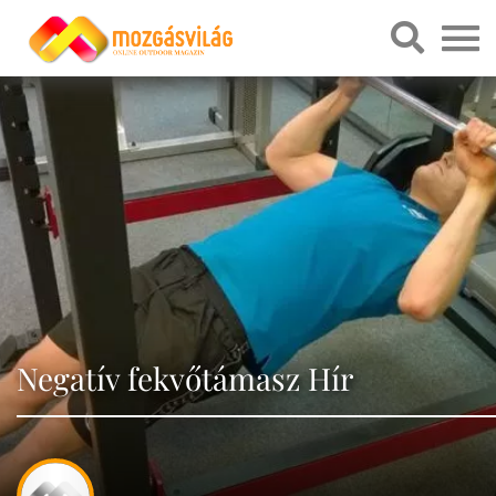
Negatív fekvőtámasz Hír