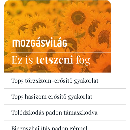
Ez is
tetszeni
fog
Top5 törzsizom-erősítő gyakorlat
Top5 hasizom erősítő gyakorlat
Tolódzkodás padon támaszkodva
Bicepszhajlítás padon géppel