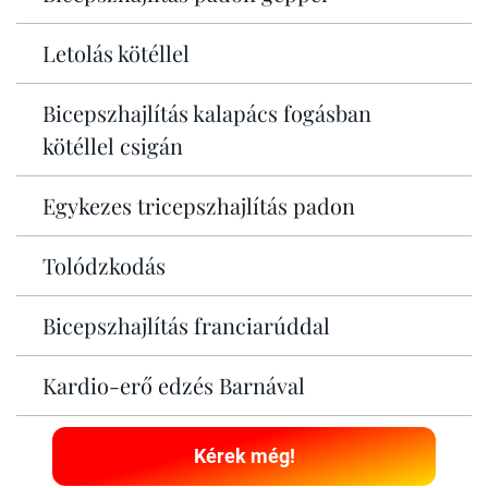
Letolás kötéllel
Bicepszhajlítás kalapács fogásban
kötéllel csigán
Egykezes tricepszhajlítás padon
Tolódzkodás
Bicepszhajlítás franciarúddal
Kardio-erő edzés Barnával
Kérek még!