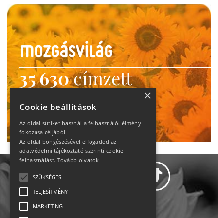
35 630
címzett
heti motiváció
×
Cookie beállítások
Ne maradj le!
Az oldal sütiket használ a felhasználói élmény
fokozása céljából.
Az oldal böngészésével elfogadod az
adatvédelmi tájékoztató szerinti cookie
felhasználást.
Tovább olvasok
SZÜKSÉGES
TELJESÍTMÉNY
MARKETING
Adatvédelem