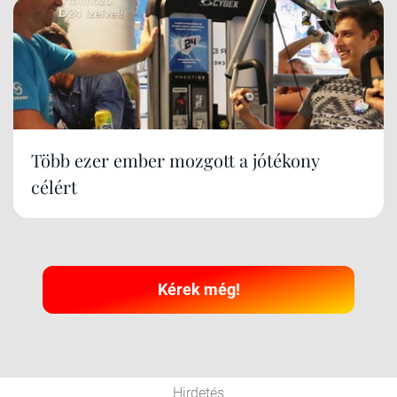
Több ezer ember mozgott a jótékony
célért
Kérek még!
Hirdetés