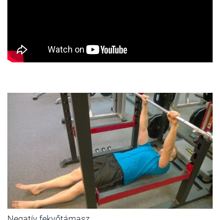
Negatív fekvőtámasz