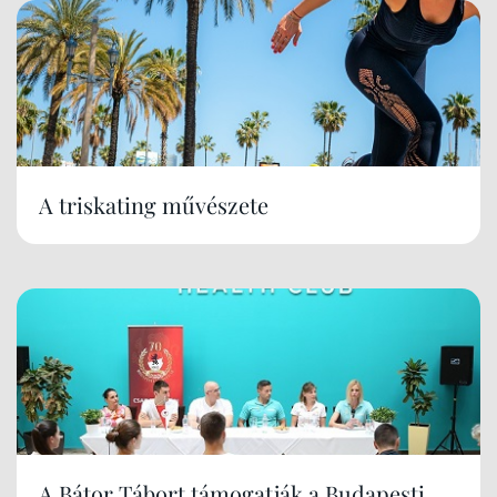
A triskating művészete
A Bátor Tábort támogatják a Budapesti