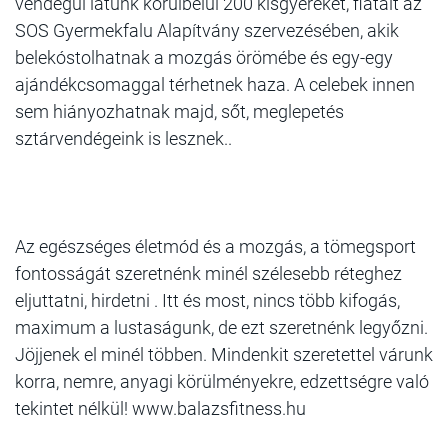
vendégül látunk körülbelül 200 kisgyereket, fiatalt az
SOS Gyermekfalu Alapítvány szervezésében, akik
belekóstolhatnak a mozgás örömébe és egy-egy
ajándékcsomaggal térhetnek haza. A celebek innen
sem hiányozhatnak majd, sőt, meglepetés
sztárvendégeink is lesznek..
Az egészséges életmód és a mozgás, a tömegsport
fontosságát szeretnénk minél szélesebb réteghez
eljuttatni, hirdetni . Itt és most, nincs több kifogás,
maximum a lustaságunk, de ezt szeretnénk legyőzni.
Jöjjenek el minél többen. Mindenkit szeretettel várunk
korra, nemre, anyagi körülményekre, edzettségre való
tekintet nélkül! www.balazsfitness.hu