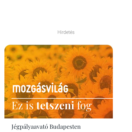
Hirdetés
Ez is
tetszeni
fog
Jégpályaavató Budapesten