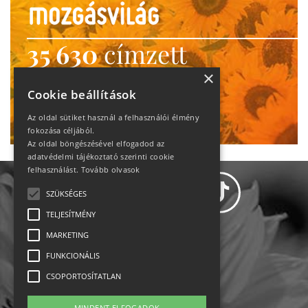
35 630
címzett
heti motiváció
×
Cookie beállítások
Ne maradj le!
Az oldal sütiket használ a felhasználói élmény
fokozása céljából.
Az oldal böngészésével elfogadod az
adatvédelmi tájékoztató szerinti cookie
felhasználást.
Tovább olvasok
SZÜKSÉGES
TELJESÍTMÉNY
MARKETING
Adatvédelem
FUNKCIONÁLIS
CSOPORTOSÍTATLAN
Állásajánlatok
MINDENT ELFOGADOK