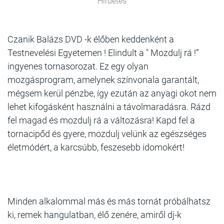
Hirdetés
Czanik Balázs DVD -k élőben keddenként a
Testnevelési Egyetemen ! Elindult a " Mozdulj rá !”
ingyenes tornasorozat. Ez egy olyan
mozgásprogram, amelynek színvonala garantált,
mégsem kerül pénzbe, így ezután az anyagi okot nem
lehet kifogásként használni a távolmaradásra. Rázd
fel magad és mozdulj rá a változásra! Kapd fel a
tornacipőd és gyere, mozdulj velünk az egészséges
életmódért, a karcsúbb, feszesebb idomokért!
Minden alkalommal más és más tornát próbálhatsz
ki, remek hangulatban, élő zenére, amiről dj-k