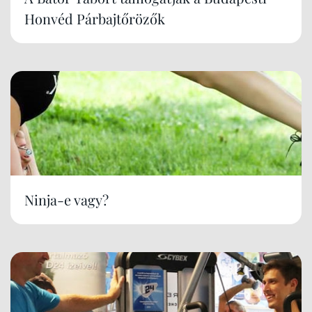
Honvéd Párbajtőrözők
Ninja-e vagy?