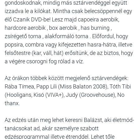
gondoskodnak, mindig más sztárvendéggel együtt
izzadva le a kilókat. Mintha csak belecsöppennél egy
élő Czanik DVD-be! Lesz majd capoeira aerobik,
hardcore aerobik , box aerobik , has burning ,
zsírégető torna , alakformáló torna . Előfordul, hogy
popsira, combra vagy kifejezetten hasra-hátra, illetve
felsőtestre (kar, váll, hát) erősítünk, de az biztos, hogy
a végére csorogni fog rólad a víz.
Az órákon többek között megjelenő sztárvendégek:
Rába Tímea, Papp Lili (Miss Balaton 2008), Tóth Tibi
(Hooligans, Kisó (VIVA+), Judy (Groovehouse), No
thanx.
Az edzés után meg lehet keresni Balázst, aki életmód-
tanácsokat ad, akár személyre szabott
edzésprogrammal illetve étrenddel. Lehet tőle