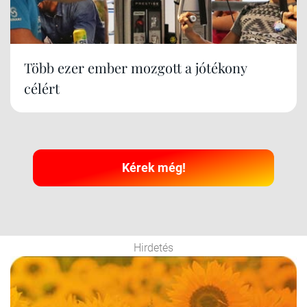
Több ezer ember mozgott a jótékony
célért
Kérek még!
Hirdetés