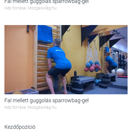
Fal mellett guggolás sparrowbag-gel
Kép forrása: Mozgásvilág.hu
Fal mellett guggolás sparrowbag-gel
Kép forrása: Mozgásvilág.hu
Kezdőpozíció