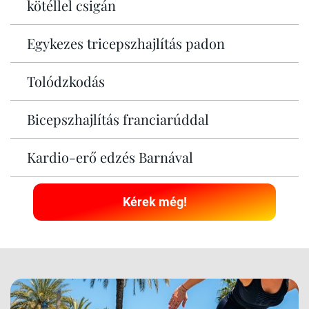
kötéllel csigán
Egykezes tricepszhajlítás padon
Tolódzkodás
Bicepszhajlítás franciarúddal
Kardio-erő edzés Barnával
Kérek még!