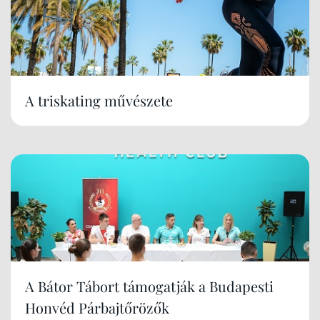
A triskating művészete
A Bátor Tábort támogatják a Budapesti
Honvéd Párbajtőrözők