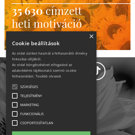
35 630
címzett
heti motiváció
Ne maradj le!
×
Cookie beállítások
Az oldal sütiket használ a felhasználói élmény
fokozása céljából.
Az oldal böngészésével elfogadod az
adatvédelmi tájékoztató szerinti cookie
felhasználást.
Tovább olvasok
SZÜKSÉGES
Adatvédelem
TELJESÍTMÉNY
MARKETING
Állásajánlatok
FUNKCIONÁLIS
Impresszum-kapcsolat
CSOPORTOSÍTATLAN