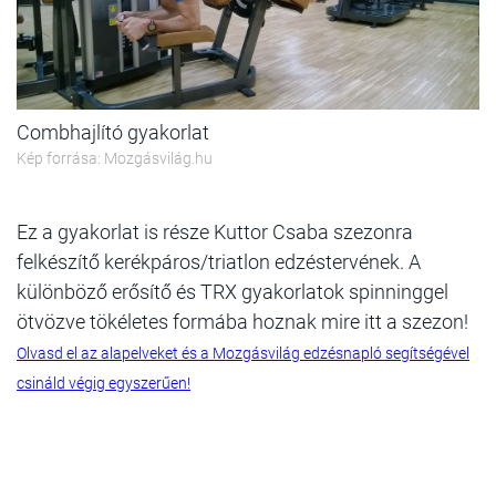
Combhajlító gyakorlat
Kép forrása: Mozgásvilág.hu
Ez a gyakorlat is része Kuttor Csaba szezonra
felkészítő kerékpáros/triatlon edzéstervének. A
különböző erősítő és TRX gyakorlatok spinninggel
ötvözve tökéletes formába hoznak mire itt a szezon!
Olvasd el az alapelveket és a Mozgásvilág edzésnapló segítségével
csináld végig egyszerűen!