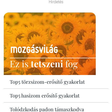
Hirdetés
Ez is
tetszeni
fog
Top5 törzsizom-erősítő gyakorlat
Top5 hasizom erősítő gyakorlat
Tolódzkodás padon támaszkodva