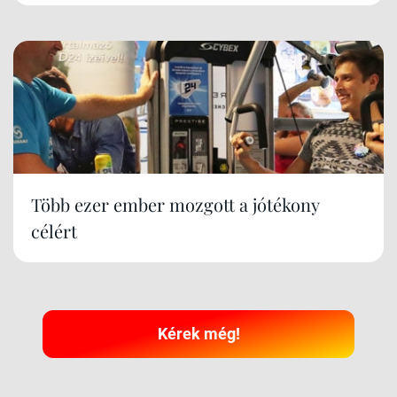
Több ezer ember mozgott a jótékony
célért
Kérek még!