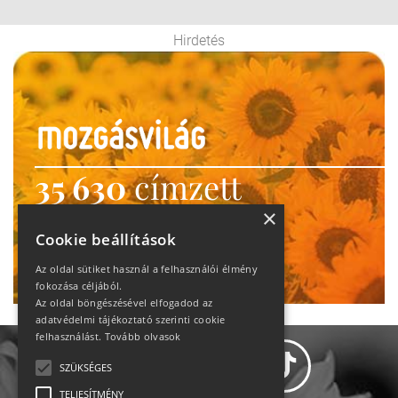
Hirdetés
35 630
címzett
heti motiváció
×
Cookie beállítások
Ne maradj le!
Az oldal sütiket használ a felhasználói élmény
fokozása céljából.
Az oldal böngészésével elfogadod az
adatvédelmi tájékoztató szerinti cookie
felhasználást.
Tovább olvasok
SZÜKSÉGES
TELJESÍTMÉNY