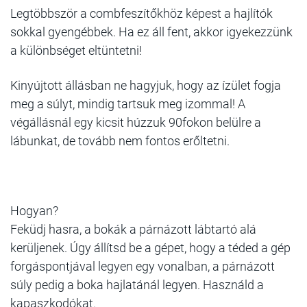
Legtöbbször a combfeszítőkhöz képest a hajlítók
sokkal gyengébbek. Ha ez áll fent, akkor igyekezzünk
a különbséget eltüntetni!
Kinyújtott állásban ne hagyjuk, hogy az ízület fogja
meg a súlyt, mindig tartsuk meg izommal! A
végállásnál egy kicsit húzzuk 90fokon belülre a
lábunkat, de tovább nem fontos erőltetni.
Hogyan?
Feküdj hasra, a bokák a párnázott lábtartó alá
kerüljenek. Úgy állítsd be a gépet, hogy a téded a gép
forgáspontjával legyen egy vonalban, a párnázott
súly pedig a boka hajlatánál legyen. Használd a
kapaszkodókat.