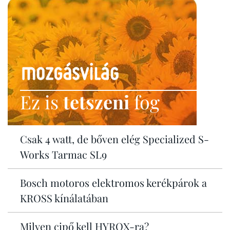
Ez is
tetszeni
fog
Csak 4 watt, de bőven elég Specialized S-
Works Tarmac SL9
Bosch motoros elektromos kerékpárok a
KROSS kínálatában
Milyen cipő kell HYROX-ra?