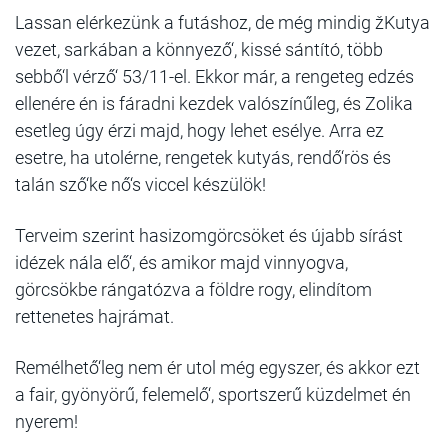
Lassan elérkezünk a futáshoz, de még mindig žKutya
vezet, sarkában a könnyező‘, kissé sántító, több
sebbő‘l vérző‘ 53/11-el. Ekkor már, a rengeteg edzés
ellenére én is fáradni kezdek valószínűleg, és Zolika
esetleg úgy érzi majd, hogy lehet esélye. Arra ez
esetre, ha utolérne, rengetek kutyás, rendő‘rös és
talán sző‘ke nő‘s viccel készülök!
Terveim szerint hasizomgörcsöket és újabb sírást
idézek nála elő‘, és amikor majd vinnyogva,
görcsökbe rángatózva a földre rogy, elindítom
rettenetes hajrámat.
Remélhető‘leg nem ér utol még egyszer, és akkor ezt
a fair, gyönyörű, felemelő‘, sportszerű küzdelmet én
nyerem!