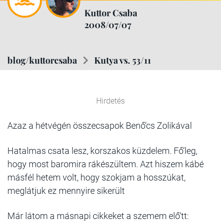
Kuttor Csaba
2008/07/07
blog/kuttorcsaba
Kutya vs. 53/11
Hirdetés
Azaz a hétvégén összecsapok Benő‘cs Zolikával
Hatalmas csata lesz, korszakos küzdelem. Fő‘leg,
hogy most baromira rákészültem. Azt hiszem kábé
másfél hetem volt, hogy szokjam a hosszúkat,
meglátjuk ez mennyire sikerült
Már látom a másnapi cikkeket a szemem elő‘tt: