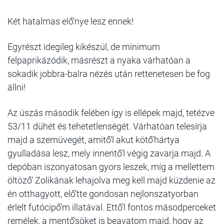
Két hatalmas elő‘nye lesz ennek!
Egyrészt idegileg kikészül, de minimum
felpaprikázódik, másrészt a nyaka várhatóan a
sokadik jobbra-balra nézés után rettenetesen be fog
állni!
Az úszás második felében így is ellépek majd, tetézve
53/11 dühét és tehetetlenségét. Várhatóan telesírja
majd a szemüvegét, amitő‘l akut kötő‘hártya
gyulladása lesz, mely innentő‘l végig zavarja majd. A
depóban iszonyatosan gyors leszek, míg a mellettem
öltöző‘ Zolikának lehajolva meg kell majd küzdenie az
én otthagyott, elő‘tte gondosan nejlonszatyorban
érlelt futócipő‘m illatával. Ettő‘l fontos másodperceket
remélek, a mentő‘söket is beavatom majd, hogy az