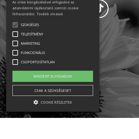
Az oldal böngészésével elfogadod az
adatvédelmi tájékoztató szerinti cookie
felhasználást.
Tovább olvasok
SZÜKSÉGES
Adatvédelem
TELJESÍTMÉNY
MARKETING
Állásajánlatok
FUNKCIONÁLIS
Impresszum-kapcsolat
CSOPORTOSÍTATLAN
Jogi nyilatkozat
MINDENT ELFOGADOK
Rólunk
CSAK A SZÜKSÉGESET
COOKIE RÉSZLETEK
English
Ebike
Osztrák sípályák
Magyar sípályák
Szükséges
Teljesítmény
Marketing
Funkcionális
Csoportosítatlan
MTB kerékpár