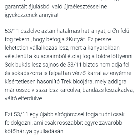
garantált ájulásból való újraélesztéssel ne
igyekezzenek annyira!
53/11 észlelve aztán hatalmas hátrányát, erő‘n felül
fog tekerni, hogy befogja žKutyát. Ez persze
lehetetlen vállalkozás lesz, mert a kanyarokban
véletlenül a kulacsaimból étolaj fog a földre löttyenni
Sok bukás lesz sajnos de 53/11 biztos nem adja fel,
és sokadszorra is felpattan vérző‘ karral az enyémre
kísértetiesen hasonlító Trek bicójára, mely addigra
már össze vissza lesz karcolva, bandázs leszakadva,
váltó elferdülve
Ezt 53/11 egy újabb sírógörccsel fogja tudni csak
feldolgozni, ami csak rosszabbít egyre zavaróbb
kötő‘hártya gyulladásán