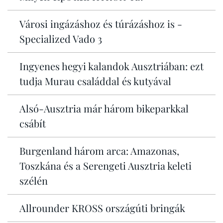
Városi ingázáshoz és túrázáshoz is -
Specialized Vado 3
Ingyenes hegyi kalandok Ausztriában: ezt
tudja Murau családdal és kutyával
Alsó-Ausztria már három bikeparkkal
csábít
Burgenland három arca: Amazonas,
Toszkána és a Serengeti Ausztria keleti
szélén
Allrounder KROSS országúti bringák