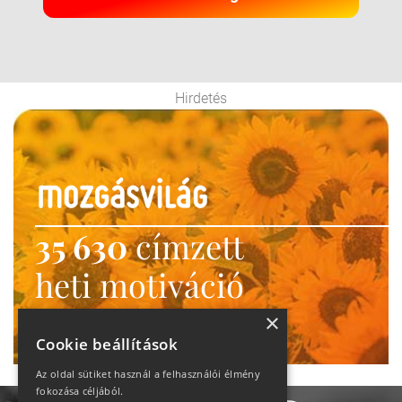
Hirdetés
35 630
címzett
heti motiváció
Ne maradj le!
×
Cookie beállítások
Az oldal sütiket használ a felhasználói élmény
fokozása céljából.