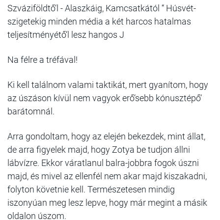
Szváziföldtő‘l - Alaszkáig, Kamcsatkától “ Húsvét-
szigetekig minden média a két harcos hatalmas
teljesítményétő‘l lesz hangos J
Na félre a tréfával!
Ki kell találnom valami taktikát, mert gyanítom, hogy
az úszáson kívül nem vagyok erő‘sebb kónusztépő‘
barátomnál.
Arra gondoltam, hogy az elején bekezdek, mint állat,
de arra figyelek majd, hogy Zotya be tudjon állni
lábvízre. Ekkor váratlanul balra-jobbra fogok úszni
majd, és mivel az ellenfél nem akar majd kiszakadni,
folyton követnie kell. Természetesen mindig
iszonyúan meg lesz lepve, hogy már megint a másik
oldalon úszom.