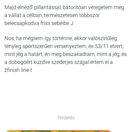
Majd elnéző‘ pillantással, bátorítóan veregetem meg
a vállát a célban, természetesen többször
belecsapkodva friss sebeibe J
Nos, ha mégsem így történne, akkor valószínűleg
tényleg sportszerűen versenyeztem, és 53/11 elvert,
mint jég a határt, én meg beszakadtam, mint a jég, és
a dobogóért küzdve szederjes szájjal értem el a
žfinish line-t
Hirdetés