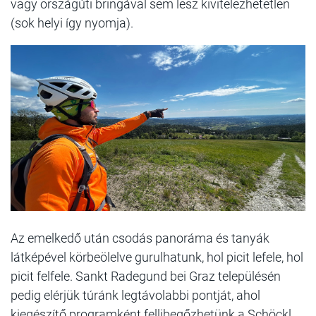
vagy országúti bringával sem lesz kivitelezhetetlen
(sok helyi így nyomja).
Az emelkedő után csodás panoráma és tanyák
látképével körbeölelve gurulhatunk, hol picit lefele, hol
picit felfele. Sankt Radegund bei Graz településén
pedig elérjük túránk legtávolabbi pontját, ahol
kiegészítő programként fellibegőzhetünk a Schöckl