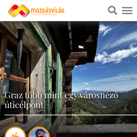
Graz több mint egy városnéző
úticélpont