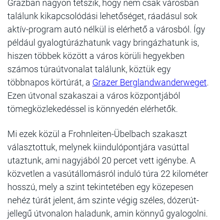
Grazban nagyon tetszik, hogy nem csak városban
találunk kikapcsolódási lehetőséget, ráadásul sok
aktív-program autó nélkül is elérhető a városból. Így
például gyalogtúrázhatunk vagy bringázhatunk is,
hiszen többek között a város körüli hegyekben
számos túraútvonalat találunk, köztük egy
többnapos körtúrát, a
Grazer Berglandwanderweget
.
Ezen útvonal szakaszai a város központjából
tömegközlekedéssel is könnyedén elérhetők.
Mi ezek közül a Frohnleiten-Übelbach szakaszt
választottuk, melynek kiindulópontjára vasúttal
utaztunk, ami nagyjából 20 percet vett igénybe. A
közvetlen a vasútállomásról induló túra 22 kilométer
hosszú, mely a szint tekintetében egy közepesen
nehéz túrát jelent, ám szinte végig széles, dózerút-
jellegű útvonalon haladunk, amin könnyű gyalogolni.