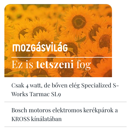
Ez is
tetszeni
fog
Csak 4 watt, de bőven elég Specialized S-
Works Tarmac SL9
Bosch motoros elektromos kerékpárok a
KROSS kínálatában