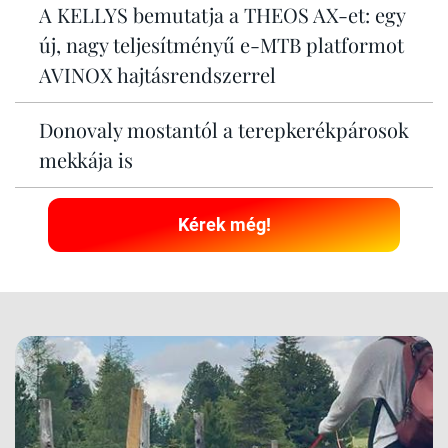
A KELLYS bemutatja a THEOS AX-et: egy
új, nagy teljesítményű e-MTB platformot
AVINOX hajtásrendszerrel
Donovaly mostantól a terepkerékpárosok
mekkája is
Kérek még!