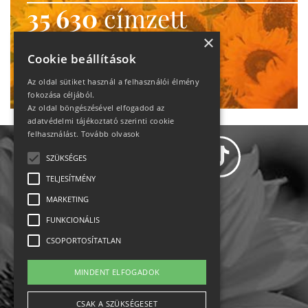
35 630
címzett
heti motiváció
×
Cookie beállítások
Ne maradj le!
Az oldal sütiket használ a felhasználói élmény
fokozása céljából.
Az oldal böngészésével elfogadod az
adatvédelmi tájékoztató szerinti cookie
felhasználást.
Tovább olvasok
SZÜKSÉGES
TELJESÍTMÉNY
MARKETING
Adatvédelem
FUNKCIONÁLIS
CSOPORTOSÍTATLAN
Állásajánlatok
MINDENT ELFOGADOK
Impresszum-kapcsolat
CSAK A SZÜKSÉGESET
Jogi nyilatkozat