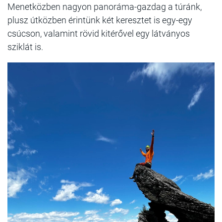
Menetközben nagyon panoráma-gazdag a túránk,
plusz útközben érintünk két keresztet is egy-egy
csúcson, valamint rövid kitérővel egy látványos
sziklát is.