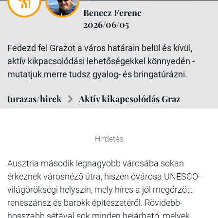
Benecz Ferenc
2026/06/05
Fedezd fel Grazot a város határain belül és kívül,
aktív kikpacsolódási lehetőségekkel könnyedén -
mutatjuk merre tudsz gyalog- és bringatúrázni.
turazas/hirek
Aktív kikapcsolódás Graz
Hirdetés
Ausztria második legnagyobb városába sokan
érkeznek városnéző útra, hiszen óvárosa UNESCO-
világörökségi helyszín, mely híres a jól megőrzött
reneszánsz és barokk építészetéről. Rövidebb-
hosszabb sétával sok minden bejárható, melyek