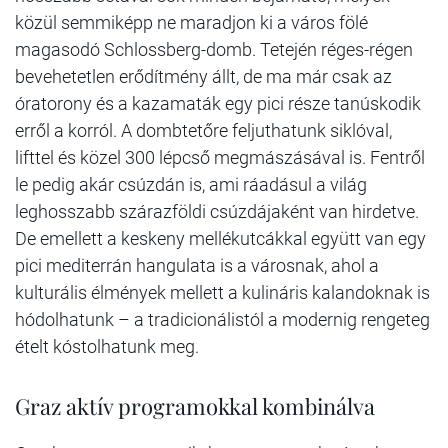
közül semmiképp ne maradjon ki a város fölé
magasodó Schlossberg-domb. Tetején réges-régen
bevehetetlen erődítmény állt, de ma már csak az
óratorony és a kazamaták egy pici része tanúskodik
erről a korról. A dombtetőre feljuthatunk siklóval,
lifttel és közel 300 lépcső megmászásával is. Fentről
le pedig akár csúzdán is, ami ráadásul a világ
leghosszabb szárazföldi csúzdájaként van hirdetve.
De emellett a keskeny mellékutcákkal együtt van egy
pici mediterrán hangulata is a városnak, ahol a
kulturális élmények mellett a kulináris kalandoknak is
hódolhatunk – a tradicionálistól a modernig rengeteg
ételt kóstolhatunk meg.
Graz aktív programokkal kombinálva