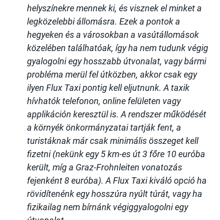
helyszínekre mennek ki, és visznek el minket a
legközelebbi állomásra. Ezek a pontok a
hegyeken és a városokban a vasútállomások
közelében találhatóak, így ha nem tudunk végig
gyalogolni egy hosszabb útvonalat, vagy bármi
probléma merül fel útközben, akkor csak egy
ilyen Flux Taxi pontig kell eljutnunk. A taxik
hívhatók telefonon, online felületen vagy
applikáción keresztül is. A rendszer működését
a környék önkormányzatai tartják fent, a
turistáknak már csak minimális összeget kell
fizetni (nekünk egy 5 km-es út 3 főre 10 euróba
került, míg a Graz-Frohnleiten vonatozás
fejenként 8 euróba). A Flux Taxi kiváló opció ha
rövidítenénk egy hosszúra nyúlt túrát, vagy ha
fizikailag nem bírnánk végiggyalogolni egy