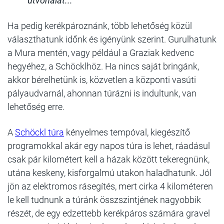
útvonalat...
Ha pedig kerékpároznánk, több lehetőség közül
választhatunk időnk és igényünk szerint. Gurulhatunk
a Mura mentén, vagy például a Graziak kedvenc
hegyéhez, a Schöcklhöz. Ha nincs saját bringánk,
akkor bérelhetünk is, közvetlen a központi vasúti
pályaudvarnál, ahonnan túrázni is indultunk, van
lehetőség erre.
A
Schöckl túra
kényelmes tempóval, kiegészítő
programokkal akár egy napos túra is lehet, ráadásul
csak pár kilométert kell a házak között tekeregnünk,
utána keskeny, kisforgalmú utakon haladhatunk. Jól
jön az elektromos rásegítés, mert cirka 4 kilométeren
le kell tudnunk a túránk összszintjének nagyobbik
részét, de egy edzettebb kerékpáros számára gravel