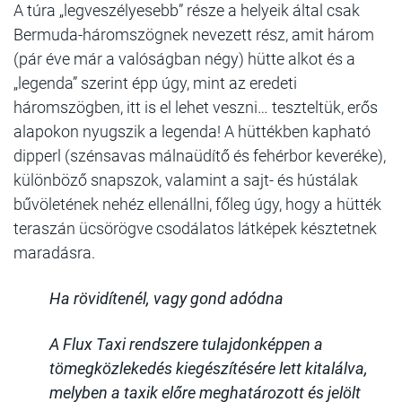
A túra „legveszélyesebb” része a helyeik által csak
Bermuda-háromszögnek nevezett rész, amit három
(pár éve már a valóságban négy) hütte alkot és a
„legenda” szerint épp úgy, mint az eredeti
háromszögben, itt is el lehet veszni… teszteltük, erős
alapokon nyugszik a legenda! A hüttékben kapható
dipperl (szénsavas málnaüdítő és fehérbor keveréke),
különböző snapszok, valamint a sajt- és hústálak
bűvöletének nehéz ellenállni, főleg úgy, hogy a hütték
teraszán ücsörögve csodálatos látképek késztetnek
maradásra.
Ha rövidítenél, vagy gond adódna
A Flux Taxi rendszere tulajdonképpen a
tömegközlekedés kiegészítésére lett kitalálva,
melyben a taxik előre meghatározott és jelölt