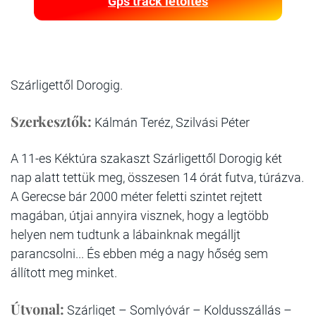
Gps track letöltés
Szárligettől Dorogig.
Szerkesztők:
Kálmán Teréz, Szilvási Péter
A 11-es Kéktúra szakaszt Szárligettől Dorogig két
nap alatt tettük meg, összesen 14 órát futva, túrázva.
A Gerecse bár 2000 méter feletti szintet rejtett
magában, útjai annyira visznek, hogy a legtöbb
helyen nem tudtunk a lábainknak megálljt
parancsolni... És ebben még a nagy hőség sem
állított meg minket.
Útvonal:
Szárliget – Somlyóvár – Koldusszállás –