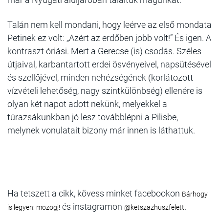
Talán nem kell mondani, hogy leérve az első mondata
Petinek ez volt: „Azért az erdőben jobb volt!” És igen. A
kontraszt óriási. Mert a Gerecse (is) csodás. Széles
útjaival, karbantartott erdei ösvényeivel, napsütésével
és szellőjével, minden nehézségének (korlátozott
vízvételi lehetőség, nagy szintkülönbség) ellenére is
olyan két napot adott nekünk, melyekkel a
túrazsákunkban jó lesz továbblépni a Pilisbe,
melynek vonulatait bizony már innen is láthattuk.
Ha tetszett a cikk, kövess minket facebookon
Bárhogy
és instagramon
.
is legyen: mozogj!
@ketszazhuszfelett