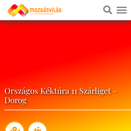
Országos Kéktúra 11 Szárliget -
Dorog