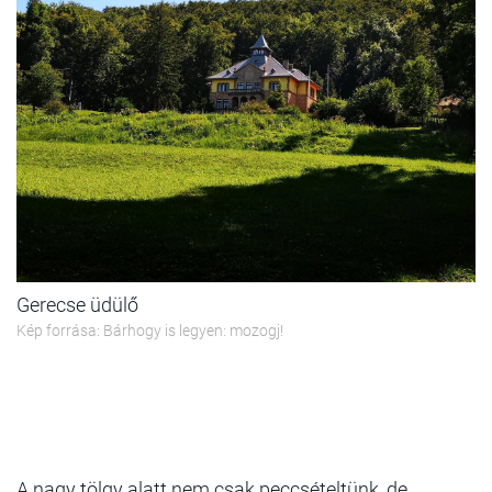
Gerecse üdülő
Kép forrása: Bárhogy is legyen: mozogj!
A nagy tölgy alatt nem csak peccsételtünk, de