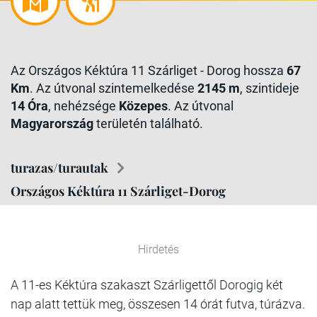
Az Országos Kéktúra 11 Szárliget - Dorog hossza
67
Km
. Az útvonal szintemelkedése
2145 m
, szintideje
14 Óra
, nehézsége
Közepes
. Az útvonal
Magyarország
területén található.
turazas/turautak
Országos Kéktúra 11 Szárliget-Dorog
Hirdetés
A 11-es Kéktúra szakaszt Szárligettől Dorogig két
nap alatt tettük meg, összesen 14 órát futva, túrázva.