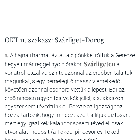
OKT 11. szakasz: Szárliget-Dorog
1.
A hajnali harmat áztatta cipőnkkel róttuk a Gerecse
Szárligeten
hegyeit már reggel nyolc órakor.
a
vonatról leszállva szinte azonnal az erdőben találtuk
magunkat, s egy bemelegítő masszív emelkedőt
követően azonnal osonóra vettük a lépést. Bár az
erdő nincsen agyon festve kék jellel, a szakaszon
egyszer sem tévedtünk el. Persze az igazsághoz
hozzá tartozik, hogy mindezt azért állítjuk biztosan,
mert egy igazi kék kalandor sosem téved el, csak
útvonalat módosít (a Tokodi pincesor és Tokod