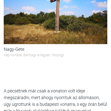
Nagy-Gete
Kép forrása: Bárhogy is legyen: mozogj!
A pecsétnek már csak a vonaton volt ideje
megszáradni, mert ahogy nyomtuk az állomáson,
úgy ugrottunk is a budapesti vonatra, s egy órán belül
már a Nyugati aluljáróban találtuk magunkat.