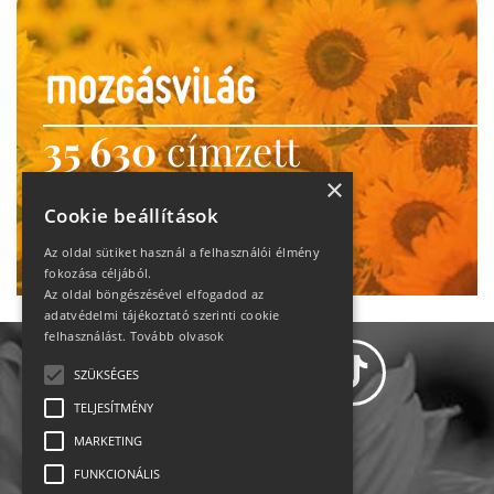
35 630
címzett
heti motiváció
×
Cookie beállítások
Ne maradj le!
Az oldal sütiket használ a felhasználói élmény
fokozása céljából.
Az oldal böngészésével elfogadod az
adatvédelmi tájékoztató szerinti cookie
felhasználást.
Tovább olvasok
SZÜKSÉGES
TELJESÍTMÉNY
MARKETING
Adatvédelem
FUNKCIONÁLIS