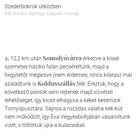
Szederbokrok útközben
Kép forrása: Bárhogy is legyen: mozogj!
2.
Somolyóvárra
12,2 km után
érkezve a kissé
szemetes házikó falán pecsételtünk, majd a
hegytetőt meglesve (nem érdemes, nincs kilátás) már
Koldusszállás
szaladtunk is
felé. Éreztük, hogy a
következő pontok sem rejtenek majd vízvételi
lehetőséget, így kicsit elhagyva a kéket betértünk
Tornyópusztára. Sajnos a rozsdás valaha kék-kút
nem működött, így Éva Vegyesboltjában vásároltunk
vizet, s töltöttük újra a kulacsokat.