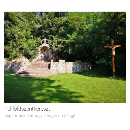
Péliföldszentkereszt
Kép forrása: Bárhogy is legyen: mozogj!