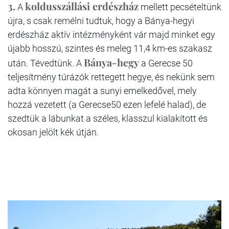
3.
koldusszállási erdészház
A
mellett pecsételtünk
újra, s csak remélni tudtuk, hogy a Bánya-hegyi
erdészház aktív intézményként vár majd minket egy
újabb hosszú, szintes és meleg 11,4 km-es szakasz
Bánya-hegy
után. Tévedtünk. A
a Gerecse 50
teljesítmény túrázók rettegett hegye, és nekünk sem
adta könnyen magát a sunyi emelkedővel, mely
hozzá vezetett (a Gerecse50 ezen lefelé halad), de
szedtük a lábunkat a széles, klasszul kialakított és
okosan jelölt kék útján.