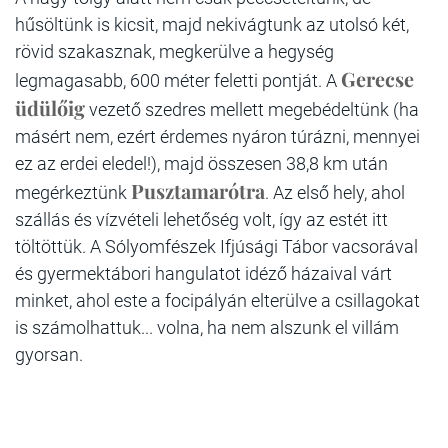
hűsöltünk is kicsit, majd nekivágtunk az utolsó két,
rövid szakasznak, megkerülve a hegység
Gerecse
legmagasabb, 600 méter feletti pontját. A
üdülőig
vezető szedres mellett megebédeltünk (ha
másért nem, ezért érdemes nyáron túrázni, mennyei
ez az erdei eledel!), majd összesen 38,8 km után
Pusztamarótra
megérkeztünk
. Az első hely, ahol
szállás és vízvételi lehetőség volt, így az estét itt
töltöttük. A Sólyomfészek Ifjúsági Tábor vacsorával
és gyermektábori hangulatot idéző házaival várt
minket, ahol este a focipályán elterülve a csillagokat
is számolhattuk... volna, ha nem alszunk el villám
gyorsan.