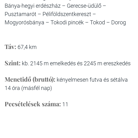
Bánya-hegyi erdészház – Gerecse-üdülő –
Pusztamarót – Péliföldszentkereszt –
Mogyorósbánya – Tokodi pincék – Tokod – Dorog
Táv:
67,4 km
Szint:
kb. 2145 m emelkedés és 2245 m ereszkedés
Menetidő (bruttó):
kényelmesen futva és sétálva
14 óra (másfél nap)
Pecsételések száma:
11