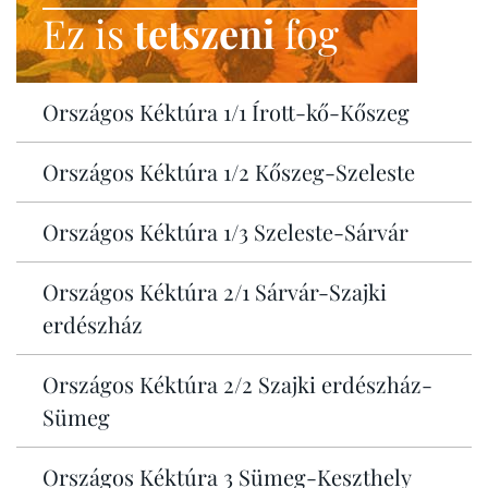
Ez is
tetszeni
fog
Országos Kéktúra 1/1 Írott-kő-Kőszeg
Országos Kéktúra 1/2 Kőszeg-Szeleste
Országos Kéktúra 1/3 Szeleste-Sárvár
Országos Kéktúra 2/1 Sárvár-Szajki
erdészház
Országos Kéktúra 2/2 Szajki erdészház-
Sümeg
Országos Kéktúra 3 Sümeg-Keszthely