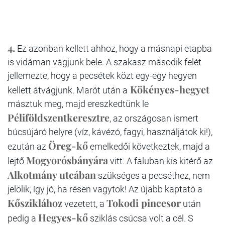
4.
Ez azonban kellett ahhoz, hogy a másnapi etapba
is vidáman vágjunk bele. A szakasz második felét
jellemezte, hogy a pecsétek közt egy-egy hegyen
Kökényes-hegyet
kellett átvágjunk. Marót után a
másztuk meg, majd ereszkedtünk le
Péliföldszentkeresztre
, az országosan ismert
búcsújáró helyre (víz, kávézó, fagyi, használjátok ki!),
Öreg-kő
ezután az
emelkedői következtek, majd a
Mogyorósbányára
lejtő
vitt. A faluban kis kitérő az
Alkotmány utcában
szükséges a pecséthez, nem
jelölik, így jó, ha résen vagytok! Az újabb kaptató a
Kősziklához
Tokodi pincesor
vezetett, a
után
Hegyes-kő
pedig a
sziklás csúcsa volt a cél. S