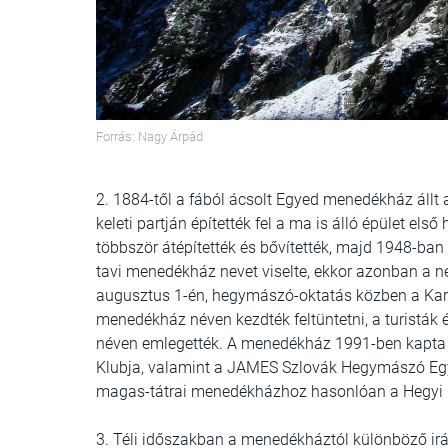
Forrás: Nagy Árpád
2. 1884-től a fából ácsolt Egyed menedékház állt a
keleti partján építették fel a ma is álló épület el
többször átépítették és bővítették, majd 1948-ban 
tavi menedékház nevet viselte, ekkor azonban a n
augusztus 1-én, hegymászó-oktatás közben a Karb
menedékház néven kezdték feltüntetni, a turistá
néven emlegették. A menedékház 1991-ben kapta vi
Klubja, valamint a JAMES Szlovák Hegymászó Egy
magas-tátrai menedékházhoz hasonlóan a Hegyi 
3. Téli időszakban a menedékháztól különböző irán