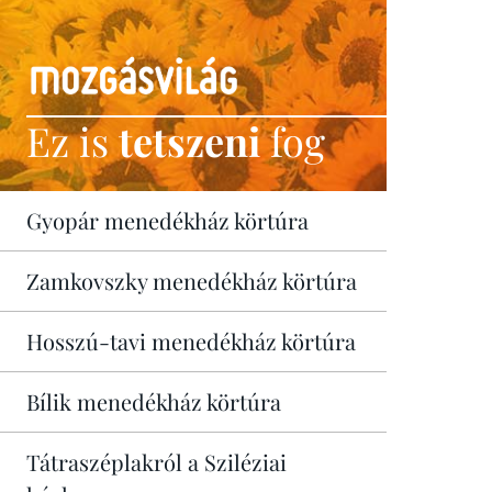
Ez is
tetszeni
fog
Gyopár menedékház körtúra
Zamkovszky menedékház körtúra
Hosszú-tavi menedékház körtúra
Bílik menedékház körtúra
Tátraszéplakról a Sziléziai