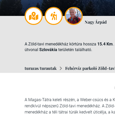
Nagy Árpád
A Zöld-tavi menedékház körtúra hossza
15.4 Km
.
útvonal
Szlovákia
területén található.
turazas/turautak
Fehérvíz parkoló Zöld-ta
A Magas-Tátra keleti részén, a Weber-csúcs és a K
rendkívül népszerű Zöld-tavi menedékház. A Zöld-t
menedékház a téli tátrai túrák kedvelt úticélja, a 