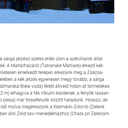
 sárga jelzésű széles erdei úton a szélviharok által
elé. A Matlárházáról (Tatranské Matliare) érkező kék
yenletesen emelkedő terepen érkezünk meg a Zsázsa-
zelében a kék jelzés egyenesen megy tovább, a sárga
ežmarská Biela voda) felett átívelő hídon át törmelékes
 m) elhagyva a fák ritkulni kezdenek, a fenyők lassan
o plesa) már törpefenyők között haladunk. Hosszú, de
is idő múlva megérkezünk a Késmárki-Zöld-tó (Zelené
ében álló Zöld-tavi menedékházhoz (Chata pri Zelenom