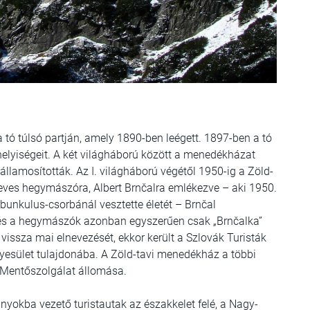
 tó túlsó partján, amely 1890-ben leégett. 1897-ben a tó
ső helyiségeit. A két világháború között a menedékházat
államosították. Az I. világháború végétől 1950-ig a Zöld-
eves hegymászóra, Albert Brnčalra emlékezve – aki 1950.
unkulus-csorbánál vesztette életét – Brnčal
k és a hegymászók azonban egyszerűen csak „Brnčalka”
ssza mai elnevezését, ekkor került a Szlovák Turisták
esület tulajdonába. A Zöld-tavi menedékház a többi
Mentőszolgálat állomása.
yokba vezető turistautak az északkelet felé, a Nagy-