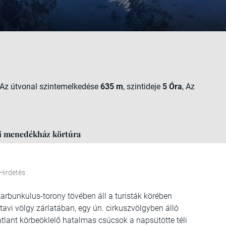
 Az útvonal szintemelkedése
635 m
, szintideje
5 Óra
, Az
vi menedékház körtúra
Hirdetés
arbunkulus-torony tövében áll a turisták körében
avi völgy zárlatában, egy ún. cirkuszvölgyben álló
katlant körbeöklelő hatalmas csúcsok a napsütötte téli