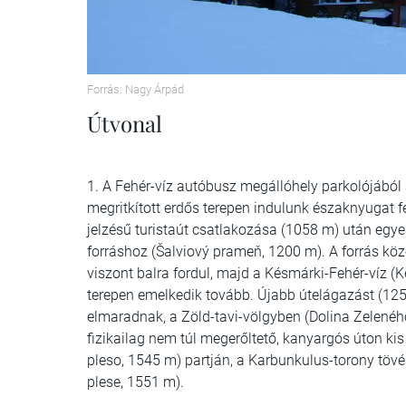
Forrás: Nagy Árpád
Útvonal
1. A Fehér-víz autóbusz megállóhely parkolójából a
megritkított erdős terepen indulunk északnyugat f
jelzésű turistaút csatlakozása (1058 m) után eg
forráshoz (Šalviový prameň, 1200 m). A forrás kö
viszont balra fordul, majd a Késmárki-Fehér-víz (K
terepen emelkedik tovább. Újabb útelágazást (1252
elmaradnak, a Zöld-tavi-völgyben (Dolina Zelenéh
fizikailag nem túl megerőltető, kanyargós úton k
pleso, 1545 m) partján, a Karbunkulus-torony töv
plese, 1551 m).