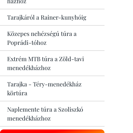
házhoz
Tarajkáról a Rainer-kunyhóig
Közepes nehézségú túra a
Poprádi-tóhoz
Extrém MTB túra a Zöld-tavi
menedékházhoz
Tarajka - Téry-menedékház
körtúra
Naplemente túra a Szoliszkó
menedékházhoz