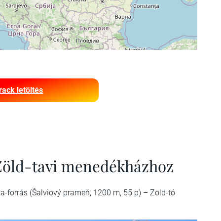
rack letöltés
 Zöld-tavi menedékházhoz
a-forrás (Šalviový prameň, 1200 m, 55 p) – Zöld-tó