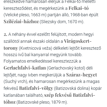
ereszkedve hamarosan elérjük a Felkai-tó melletti
Felkai-tó
kereszteződést, és megérkezünk a
(Velické pleso, 1663 m) partján álló, 1968-ban épült
Sziléziai-házhoz
(Sliezsky dom, 1670 m).
2.
A néhány évvel ezelőtt felújított, modern hegyi
Virágoskert-
szállótól annak északi oldalán a
torony
(Kvetnicová veža) délkeleti lejtőit keresztező
hosszú ívű bal kanyarral megyünk tovább.
Folyamatos emelkedéssel keresztezzük a
Gerlachfalvi-katlan
(Gerlachovský kotol) déli
Száraz-hegyet
lejtőjét, nagy ívben megkerüljük a
(Suchý vrch), és hamarosan megérkezünk a magas
Batizfalvi-völgy
fekvésű
(Batizovská dolina) kopár
szép fekvésű Batizfalvi-
katlanában található,
tóhoz
(Batizovské pleso, 1879 m).