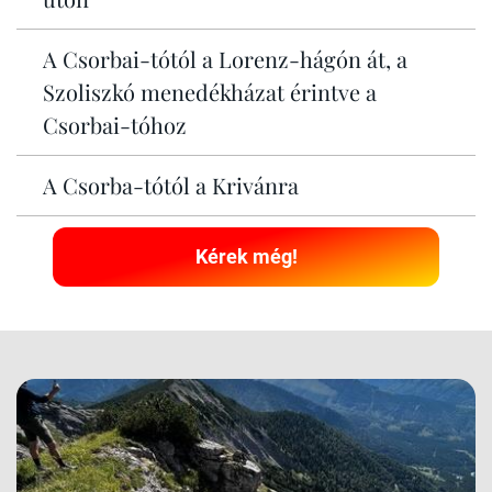
A Csorbai-tótól a Lorenz-hágón át, a
Szoliszkó menedékházat érintve a
Csorbai-tóhoz
A Csorba-tótól a Krivánra
Kérek még!