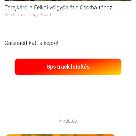
Tarajkáról a Felkai-völgyön át a Csorba-tóhoz
Kép forrása: Nagy Árpád
Galériáért katt a képre!
Gps track letöltés
Hirdetés