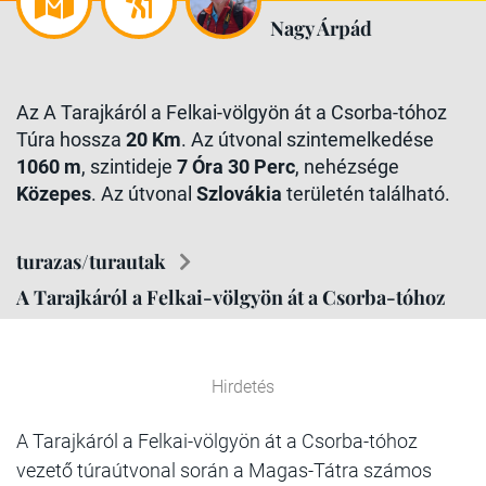
Nagy Árpád
Az A Tarajkáról a Felkai-völgyön át a Csorba-tóhoz
Túra hossza
20 Km
. Az útvonal szintemelkedése
1060 m
, szintideje
7 Óra 30 Perc
, nehézsége
Közepes
. Az útvonal
Szlovákia
területén található.
turazas/turautak
A Tarajkáról a Felkai-völgyön át a Csorba-tóhoz
Hirdetés
A Tarajkáról a Felkai-völgyön át a Csorba-tóhoz
vezető túraútvonal során a Magas-Tátra számos