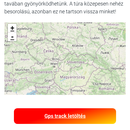
tavában gyönyörködhetünk. A túra közepesen nehéz
besorolású, azonban ez ne tartson vissza minket!
+
-
Gps track letöltés