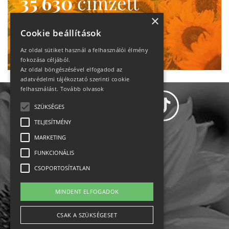
35 630
címzett
heti motiváció
×
Cookie beállítások
Ne maradj le!
Az oldal sütiket használ a felhasználói élmény
fokozása céljából.
Az oldal böngészésével elfogadod az
adatvédelmi tájékoztató szerinti cookie
felhasználást.
Tovább olvasok
SZÜKSÉGES
TELJESÍTMÉNY
MARKETING
Adatvédelem
FUNKCIONÁLIS
CSOPORTOSÍTATLAN
Állásajánlatok
MINDENT ELFOGADOK
Impresszum-kapcsolat
CSAK A SZÜKSÉGESET
Jogi nyilatkozat