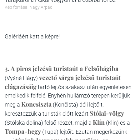
Kép forrása: Nagy Árpád
Galériáért katt a képre!
3. A piros jelzésű turistaút a Felsőhágiba
vezető sárga jelzésű turistaút
(Vyšné Hágy)
elágazásáig
tartó lejtős szakasz után egyenletesen
emelkedik felfelé. Enyhén hullámzó terepen kerüljük
Koncsiszta
meg a
(Končistá) déli lejtőit,
Stólai-völgy
keresztezzük a turisták előtt lezárt
Klín
(Štôlska dolina) felső részét, majd a
(Klín) és a
Tompa-hegy
(Tupá) lejtőit. Ezután megérkezünk