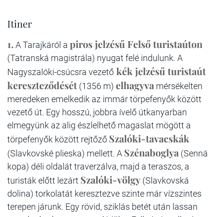
Itiner
1.
piros jelzésű Felső turistaúton
A Tarajkáról a
(Tatranská magistrála) nyugat felé indulunk. A
kék jelzésű turistaút
Nagyszalóki-csúcsra vezető
kereszteződését
elhagyva
(1356 m)
mérsékelten
meredeken emelkedik az immár törpefenyők között
vezető út. Egy hosszú, jobbra ívelő útkanyarban
elmegyünk az alig észlelhető magaslat mögött a
Szalóki-tavacskák
törpefenyők között rejtőző
Szénaboglya
(Slavkovské plieska) mellett. A
(Senná
kopa) déli oldalát traverzálva, majd a teraszos, a
Szalóki-völgy
turisták előtt lezárt
(Slavkovská
dolina) torkolatát keresztezve szinte már vízszintes
terepen járunk. Egy rövid, sziklás betét után lassan