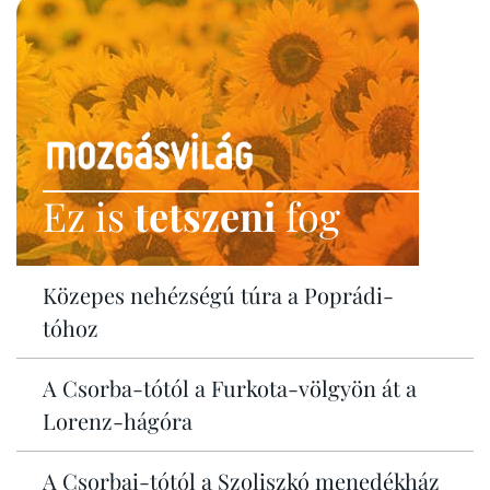
Ez is
tetszeni
fog
Közepes nehézségú túra a Poprádi-
tóhoz
A Csorba-tótól a Furkota-völgyön át a
Lorenz-hágóra
A Csorbai-tótól a Szoliszkó menedékház