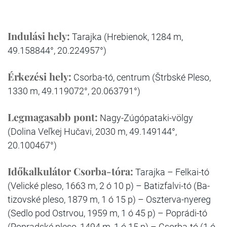
Indulási hely:
Tarajka (Hrebienok, 1284 m,
49.158844°, 20.224957°)
Érkezési hely:
Csorba-tó, centrum (Štrbské Pleso,
1330 m, 49.119072°, 20.063791°)
Legmagasabb pont:
Nagy-Zúgópataki-völgy
(Dolina Veľkej Hučavi, 2030 m, 49.149144°,
20.100467°)
Időkalkulátor Csorba-tóra:
Tarajka – Felkai-tó
(Velické pleso, 1663 m, 2 ó 10 p) – Batizfalvi-tó (Ba-
tizovské pleso, 1879 m, 1 ó 15 p) – Oszterva-nyereg
(Sedlo pod Ostrvou, 1959 m, 1 ó 45 p) – Poprádi-tó
(Popradské pleso, 1494 m, 1 ó 15 p) – Csorba-tó (1 ó