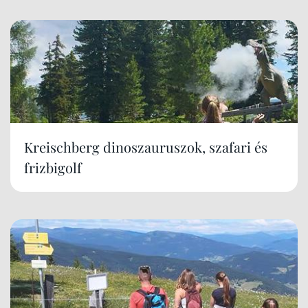
Kreischberg dinoszauruszok, szafari és
frizbigolf