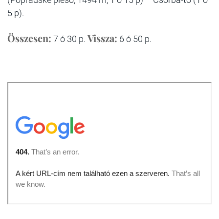
5 p).
Összesen:
Vissza:
7 ó 30 p.
6 ó 50 p.