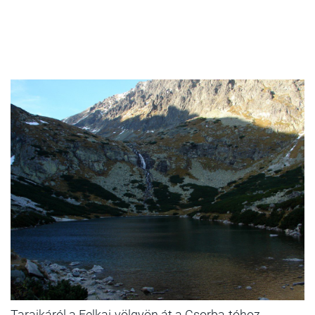
Tarajkáról a Felkai-völgyön át a Csorba-tóhoz