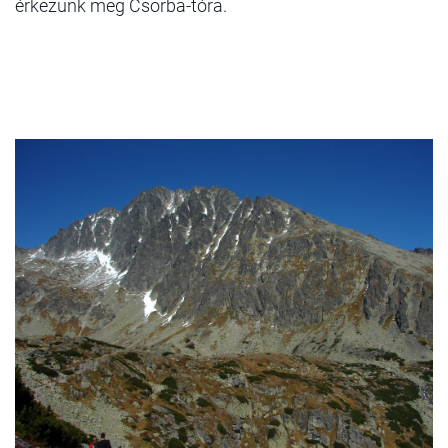
érkezünk meg Csorba-tóra.