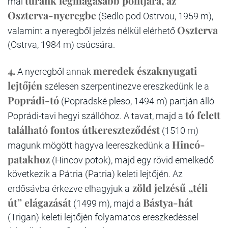
túránk legmagasabb pontjára, az
mai
Oszterva-nyeregbe
(Sedlo pod Ostrvou, 1959 m),
Oszterva
valamint a nyeregből jelzés nélkül elérhető
(Ostrva, 1984 m) csúcsára.
4.
meredek északnyugati
A nyeregből annak
lejtőjén
szélesen szerpentinezve ereszkedünk le a
Poprádi-tó
(Popradské pleso, 1494 m) partján álló
tó felett
Poprádi-tavi hegyi szállóhoz. A tavat, majd a
található fontos útkereszteződést
(1510 m)
Hincó-
magunk mögött hagyva leereszkedünk a
patakhoz
(Hincov potok), majd egy rövid emelkedő
következik a Pátria (Patria) keleti lejtőjén. Az
zöld jelzésű „téli
erdősávba érkezve elhagyjuk a
út” elágazását
Bástya-hát
(1499 m), majd a
(Trigan) keleti lejtőjén folyamatos ereszkedéssel