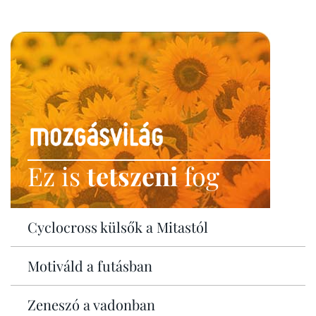
Ez is
tetszeni
fog
Cyclocross külsők a Mitastól
Motiváld a futásban
Zeneszó a vadonban