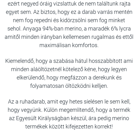
ezért negyed óráig vizslattuk de nem találtunk rajta
egyet sem. Az biztos, hogy ez a darab varrás mentén
nem fog repedni és kidörzsölni sem fog minket
sehol.
Anyaga 94%-ban merino, a maradék 6% lycra
amitől minden irányban kellemesen rugalmas és ettől
maximálisan komfortos.
Kiemelendő, hogy a szabása hátul hosszabbított ami
minden aláöltözetnél kötelező kéne, hogy legyen
elkerülendő, hogy megfázzon a derekunk és
folyamatosan öltözködni kelljen.
Az a ruhadarab, amit egy hetes síelésen le sem kell,
hogy vegyünk. Külön megemlítendő, hogy a termék
az Egyesült Királyságban készül, ára pedig merino
termékek között kifejezetten korrekt!