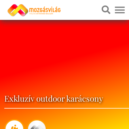
Exkluzív outdoor karácsony