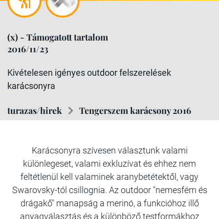
(x) - Támogatott tartalom
2016/11/23
Kivételesen igényes outdoor felszerelések
karácsonyra
turazas/hirek
Tengerszem karácsony 2016
Karácsonyra szívesen választunk valami
különlegeset, valami exkluzívat és ehhez nem
feltétlenül kell valaminek aranybetétektől, vagy
Swarovsky-tól csillognia. Az outdoor "nemesfém és
drágakő" manapság a merinó, a funkcióhoz illő
anyagválasztás és a különböző testformákhoz