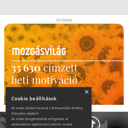
Hirdetés
35 630
címzett
heti motiváció
Ne maradj le!
×
Cookie beállítások
Az oldal sütiket használ a felhasználói élmény
fokozása céljából.
Az oldal böngészésével elfogadod az
adatvédelmi tájékoztató szerinti cookie