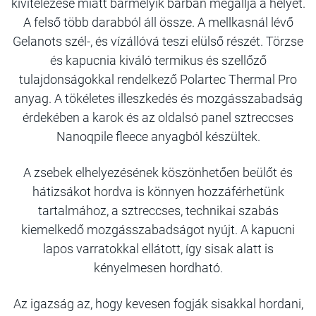
kivitelezése miatt bármelyik bárban megállja a helyét.
A felső több darabból áll össze. A mellkasnál lévő
Gelanots szél-, és vízállóvá teszi elülső részét. Törzse
és kapucnia kiváló termikus és szellőző
tulajdonságokkal rendelkező Polartec Thermal Pro
anyag. A tökéletes illeszkedés és mozgásszabadság
érdekében a karok és az oldalsó panel sztreccses
Nanoqpile fleece anyagból készültek.
A zsebek elhelyezésének köszönhetően beülőt és
hátizsákot hordva is könnyen hozzáférhetünk
tartalmához, a sztreccses, technikai szabás
kiemelkedő mozgásszabadságot nyújt. A kapucni
lapos varratokkal ellátott, így sisak alatt is
kényelmesen hordható.
Az igazság az, hogy kevesen fogják sisakkal hordani,