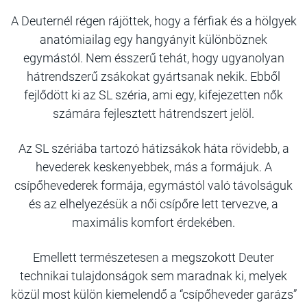
A Deuternél régen rájöttek, hogy a férfiak és a hölgyek
anatómiailag egy hangyányit különböznek
egymástól. Nem ésszerű tehát, hogy ugyanolyan
hátrendszerű zsákokat gyártsanak nekik. Ebből
fejlődött ki az SL széria, ami egy, kifejezetten nők
számára fejlesztett hátrendszert jelöl.
Az SL szériába tartozó hátizsákok háta rövidebb, a
hevederek keskenyebbek, más a formájuk. A
csípőhevederek formája,
egymástól való
távolságuk
és az elhelyezésük a női csípőre lett tervezve, a
maximális komfort érdekében.
Emellett természetesen a megszokott Deuter
technikai tulajdonságok sem maradnak ki, melyek
közül most külön kiemelendő a “csípőheveder garázs”