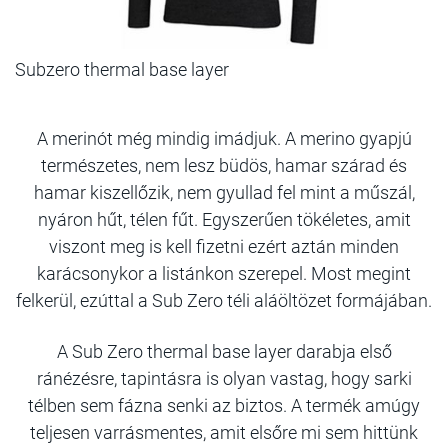
Subzero thermal base layer
A merinót még mindig imádjuk. A merino gyapjú
természetes, nem lesz büdös, hamar szárad és
hamar kiszellőzik, nem gyullad fel mint a műszál,
nyáron hűt, télen fűt. Egyszerűen tökéletes, amit
viszont meg is kell fizetni ezért aztán minden
karácsonykor a listánkon szerepel. Most megint
felkerül, ezúttal a Sub Zero téli aláöltözet formájában.
A Sub Zero thermal base layer darabja első
ránézésre, tapintásra is olyan vastag, hogy sarki
télben sem fázna senki az biztos. A termék amúgy
teljesen varrásmentes, amit elsőre mi sem hittünk