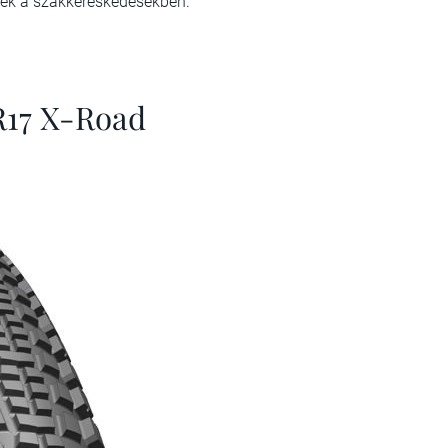
őek a szakkereskedésekben.
R17 X-Road