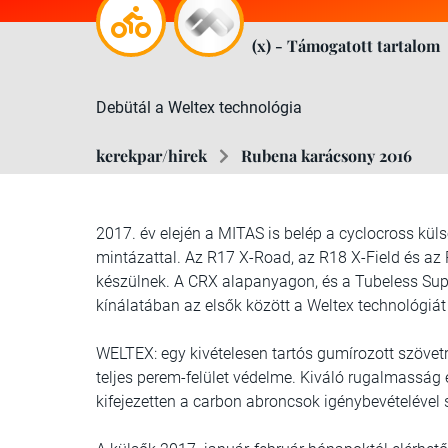
(x) - Támogatott tartalom
Debütál a Weltex technológia
kerekpar/hirek
Rubena karácsony 2016
2017. év elején a MITAS is belép a cyclocross kü
mintázattal. Az R17 X-Road, az R18 X-Field és 
készülnek. A CRX alapanyagon, és a Tubeless Supr
kínálatában az elsők között a Weltex technológiát 
WELTEX: egy kivételesen tartós gumírozott szövet
teljes perem-felület védelme. Kiváló rugalmasság 
kifejezetten a carbon abroncsok igénybevételével 