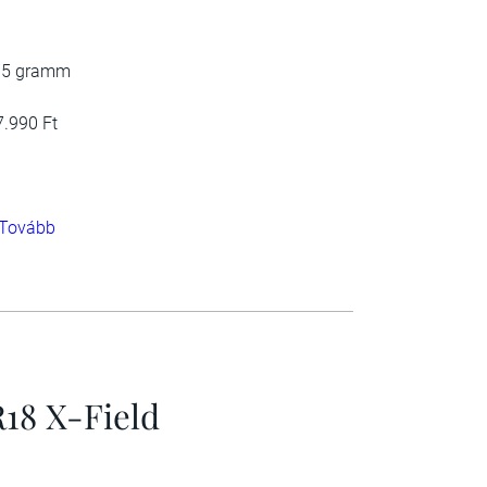
35 gramm
7.990 Ft
Tovább
R18 X-Field