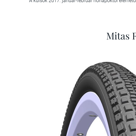
A külsők 2017. január-február hónapoktól elérhet
Mitas 