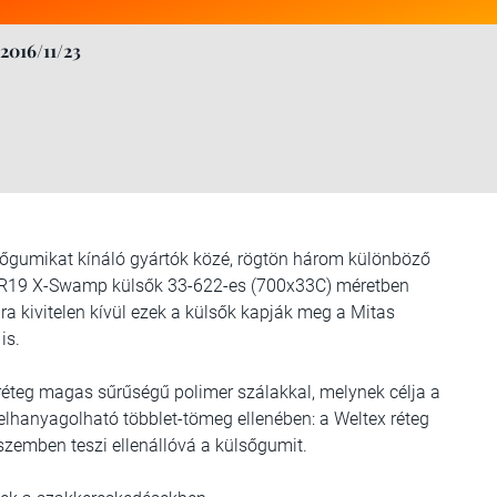
2016/11/23
lsőgumikat kínáló gyártók közé, rögtön három különböző
az R19 X-Swamp külsők 33-622-es (700x33C) méretben
a kivitelen kívül ezek a külsők kapják meg a Mitas
is.
réteg magas sűrűségű polimer szálakkal, melynek célja a
elhanyagolható többlet-tömeg ellenében: a Weltex réteg
szemben teszi ellenállóvá a külsőgumit.