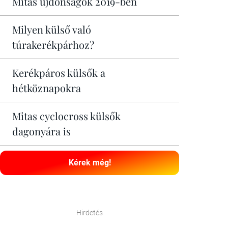
Mitas újdonságok 2019-ben
Milyen külső való
túrakerékpárhoz?
Kerékpáros külsők a
hétköznapokra
Mitas cyclocross külsők
dagonyára is
Kérek még!
Hirdetés