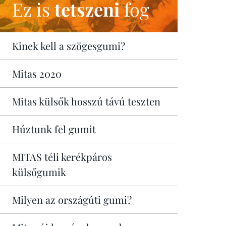
Ez is
tetszeni
fog
Kinek kell a szögesgumi?
Mitas 2020
Mitas külsők hosszú távú teszten
Húztunk fel gumit
MITAS téli kerékpáros
külsőgumik
Milyen az országúti gumi?