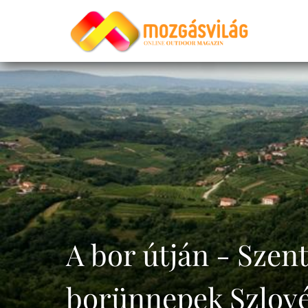
A bor útján - Szen
borünnepek Szlové