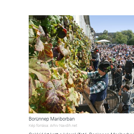
Borünnep Mariborban
Kép forrása: Arhiv Navdih.net