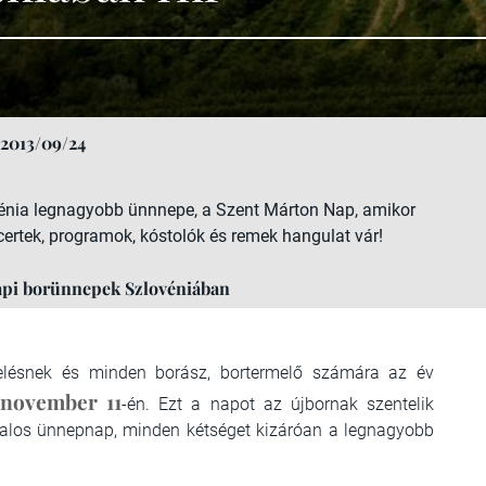
2013/09/24
énia legnagyobb ünnnepe, a Szent Márton Nap, amikor
ertek, programok, kóstolók és remek hangulat vár!
napi borünnepek Szlovéniában
lésnek és minden borász, bortermelő számára az év
 november 11
-én. Ezt a napot az újbornak szentelik
talos ünnepnap, minden kétséget kizáróan a legnagyobb