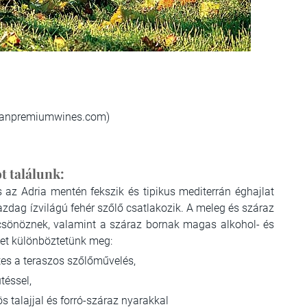
venianpremiumwines.com)
t találunk:
s az Adria mentén fekszik és tipikus mediterrán éghajlat
gazdag ízvilágú fehér szőlő csatlakozik. A meleg és száraz
lcsönöznek, valamint a száraz bornak magas alkohol- és
get különböztetünk meg:
tes a teraszos szőlőművelés,
téssel,
ös talajjal és forró-száraz nyarakkal