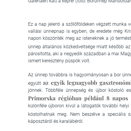
Galériáért katt a képre! (fotó: Borünnep Mariborban
Ez a nap jelenti a szőlőföldeken végzett munka 
vallási ünnepnap is egyben, de eredete még Kris
napon köszönték meg az isteneknek a jó termést
ünnep általános közkedveltsége miatt később az
párosította, aki a negyedik században a mai Magyar
ismert keresztény püspök volt.
Az ünnep továbbra is hagyományosan a bor ünnepe
az egyik legnagyobb gasztronóm
együtt
jönnek. Többféle ünnepség és újbor kóstoló e
Primorska régióban például 8 napos b
különféle újboron kívül a látogatók további helyi 
kóstolhatnak meg. Nem beszélve a speciális s
káposztáról és karalábéról.