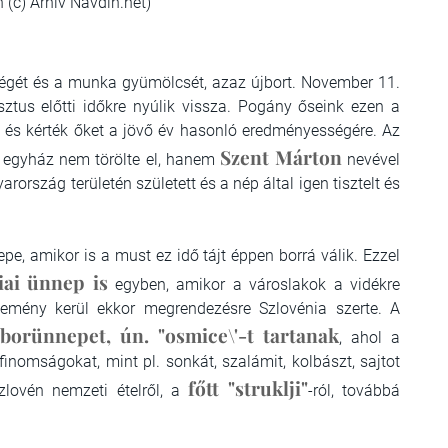
 (c) Arhiv Navdih.net)
végét és a munka gyümölcsét, azaz újbort. November 11.
ztus előtti időkre nyúlik vissza. Pogány őseink ezen a
 és kérték őket a jövő év hasonló eredményességére. Az
Szent Márton
 egyház nem törölte el, hanem
nevével
ország területén született és a nép által igen tisztelt és
, amikor is a must ez idő tájt éppen borrá válik. Ezzel
iai ünnep is
egyben, amikor a városlakok a vidékre
semény kerül ekkor megrendezésre Szlovénia szerte. A
orünnepet, ún. "osmice\'-t tartanak
, ahol a
finomságokat, mint pl. sonkát, szalámit, kolbászt, sajtot
főtt "struklji"
zlovén nemzeti ételről, a
-ról, továbbá