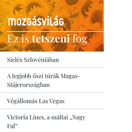
Ez is
tetszeni
fog
Síelés Szlovéniában
A legjobb őszi túrák Magas-
Stájerországban
Végállomás Las Vegas
Victoria Lines, a máltai „Nagy
Fal”