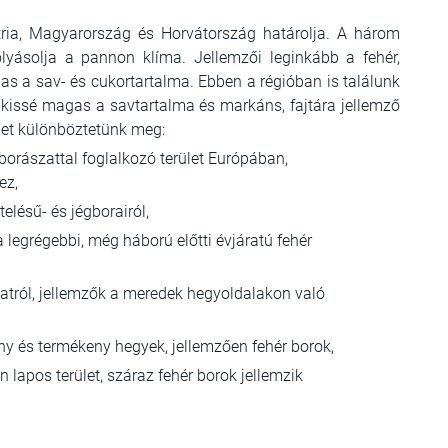
ztria, Magyarország és Horvátország határolja. A három
lyásolja a pannon klíma. Jellemzői leginkább a fehér,
s a sav- és cukortartalma. Ebben a régióban is találunk
 kissé magas a savtartalma és markáns, fajtára jellemző
get különböztetünk meg:
borászattal foglalkozó terület Európában,
ez,
telésű- és jégborairól,
 legrégebbi, még háború előtti évjáratú fehér
gatról, jellemzők a meredek hegyoldalakon való
sony és termékeny hegyek, jellemzően fehér borok,
n lapos terület, száraz fehér borok jellemzik