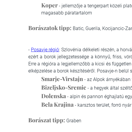
Koper
- jellemzője a tengerpart közeli pla
magasabb páratartalom
Borászatok tipp:
Batic, Guerila, Kocijancic-Za
-
Posavje régió
: Szlovénia délkeleti részén, a hor
ezért a borok jellegzetessége a könnyű, friss, vö
Erre a régióra a legjellemzőbb a kicsi és függet
elképzelése a borok készítéséről. Posavje-n belül 
Smarje-Virstajn
- az Alpok árnyékában 
Bizeljsko-Sremic
- a hegyek által szélt
Dolenska
- alpin és pannon éghajlatú egy
Bela Krajina
- karsztos terület, forró ny
Borászat tipp:
Graben