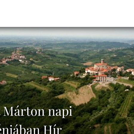
t Márton napi
niában Hír