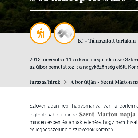
(x) - Támogatott tartalom
2013. november 11-én kerül megrendezésre Szlov
az újbor bemutatkozik a nagyközönség előtt. Konc
turazas/hirek
A bor útján - Szent Márton 
Szlovéniában régi hagyománya van a borterme
Szent Márton napja
legfontosabb
ünnepe
minden évben és annak ellenére, hogy nem hiva
és legnépszerűbb a szlovénok körében.