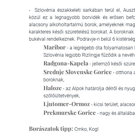
- Szlovénia északkeleti sarkában terül el, Aus
közül ez a legnagyobb borvidék és erősen befo
alacsony alkoholtartalmú borok, amelyeknek maga
karakteres késői szüretelésű borokat. A boroknak
bukéval rendelkeznek. Podravje-n belül 6 kistérsé
Maribor
- a legrégebb óta folyamatosan 
Szlovénia legjobb Rizlingje fűződik a nevéh
Radgona-Kapela
- jellemző késői szüre
Srednje Slovenske Gorice
- otthona a
boroknak,
Haloze
- az Alpok határolja délről és nyu
szőlőültetvények,
Ljutomer-Ormoz
- kicsi terület, alac
Prekmurske Gorice
- nagy és általába
Borászatok tipp:
Crnko, Kogl