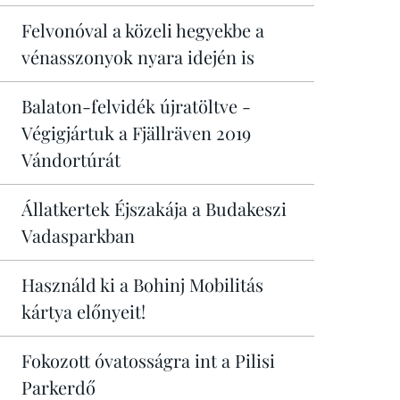
Felvonóval a közeli hegyekbe a
vénasszonyok nyara idején is
Balaton-felvidék újratöltve -
Végigjártuk a Fjällräven 2019
Vándortúrát
Állatkertek Éjszakája a Budakeszi
Vadasparkban
Használd ki a Bohinj Mobilitás
kártya előnyeit!
Fokozott óvatosságra int a Pilisi
Parkerdő