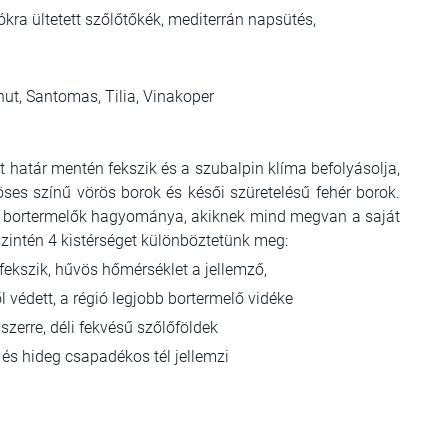
tókra ültetett szőlőtőkék, mediterrán napsütés,
nut, Santomas, Tilia, Vinakoper
vát határ mentén fekszik és a szubalpin klíma befolyásolja,
röses színű vörös borok és késői szüretelésű fehér borok.
len bortermelők hagyománya, akiknek mind megvan a saját
szintén 4 kistérséget különböztetünk meg:
fekszik, hűvös hőmérséklet a jellemző,
ől védett, a régió legjobb bortermelő vidéke
szerre, déli fekvésű szőlőföldek
ár és hideg csapadékos tél jellemzi