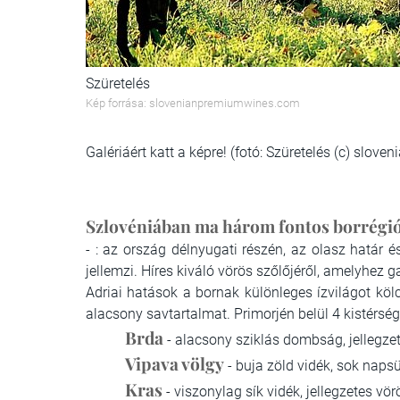
Szüretelés
Kép forrása: slovenianpremiumwines.com
Galériáért katt a képre! (fotó: Szüretelés (c) slo
Szlovéniában ma három fontos borrégió
- : az ország délnyugati részén, az olasz határ é
jellemzi. Híres kiváló vörös szőlőjéről, amelyhez 
Adriai hatások a bornak különleges ízvilágot kö
alacsony savtartalmat. Primorjén belül 4 kistérsé
Brda
- alacsony sziklás dombság, jellegze
Vipava völgy
- buja zöld vidék, sok napsü
Kras
- viszonylag sík vidék, jellegzetes vör