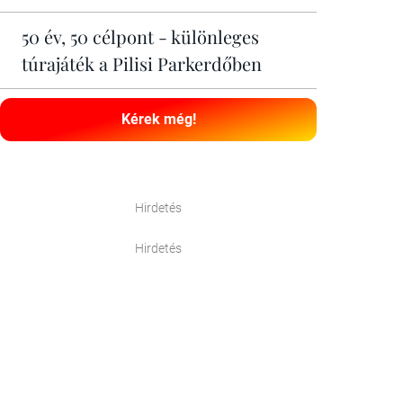
50 év, 50 célpont - különleges
túrajáték a Pilisi Parkerdőben
Kérek még!
Hirdetés
Hirdetés