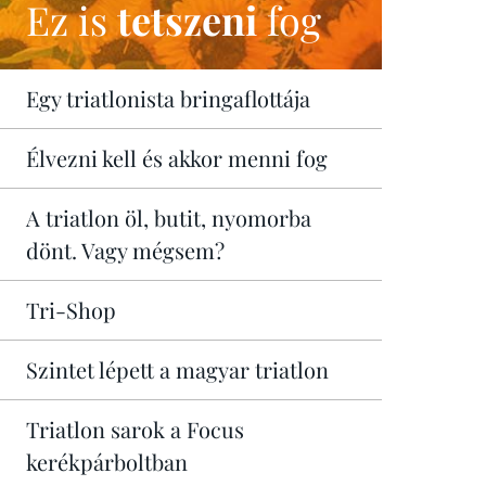
Ez is
tetszeni
fog
Egy triatlonista bringaflottája
Élvezni kell és akkor menni fog
A triatlon öl, butit, nyomorba
dönt. Vagy mégsem?
Tri-Shop
Szintet lépett a magyar triatlon
Triatlon sarok a Focus
kerékpárboltban