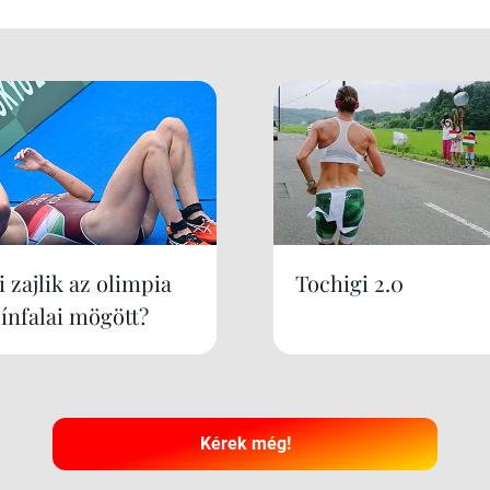
 zajlik az olimpia
Tochigi 2.0
zínfalai mögött?
Kérek még!