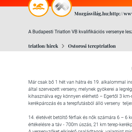
Mozgásvilág.hu;http://ww
A Budapesti Triatlon VB kvalifikációs versenye lesz 
triatlon/hirek
Ostorosi tereptriatlon
Már csak bő 1 hét van hátra és 19. alkalommal indu
által szervezett verseny, melynek gyökerei a legr
kihasználva egy könnyen elérhető – Egertől 3 km-r
kerékpározás és a terepfutásból álló verseny teljes
14. életévét betöltő férfiak és nők számára 6 – 6 ko
értékelésre a táv - 700m úszás, 21 km terep-kerékpá
A versenyzőket elkísérő családtagok, valamint m