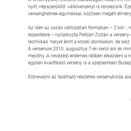
nyílt, népszerűsítő váltóversenyt is rendezünk. E
versenghetnek egymással, közösen megélt élményt 
Az idén az úszás változatlan formában – 2 kör -, m
teljesítésre – nyilatkozta Pelbárt Zoltán a verseny
technikás helyet érint a közeli dombokon, de les
A versenyre 2010. augusztus 7-én kerül sor és mi
mezőny. A nevezést érdemes időben elkezdeni a 
egyben kvalifikáló verseny is a szeptemberi Budap
Előnevezni az található részletes versenykiírás ala