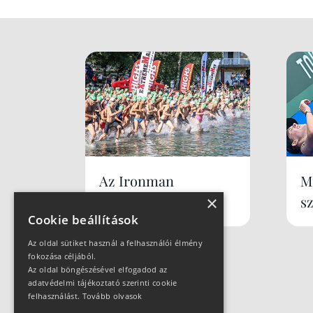
Az Ironman
Mi
×
s
Cookie beállítások
Az oldal sütiket használ a felhasználói élmény
fokozása céljából.
Az oldal böngészésével elfogadod az
adatvédelmi tájékoztató szerinti cookie
felhasználást.
Tovább olvasok