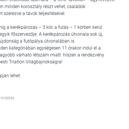
zen minden korosztály részt vehet, családok
szerezve a távok teljesítésével.
íg a kerékpározás – 3 kör, a futás – 1 körben kerül
 egyik főszervezője. A kerékpározás útvonala sok új,
z újdonság a futópálya útvonalában is.
nden kategóriában egységesen 11 órakor indul el a
nagyobb várható létszám miatt hiszen a rendezvény
esti Triatlon Világbajnokságra!
pján lehet.
Hirdetés