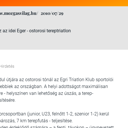
w.mozgasvilag.hu/
2010/07/29
az idei Eger - ostorosi tereptriatlon
Hirdetés
l útjára az ostorosi tónál az Egri Triatlon Klub sportolói
égebbiek az országban. A helyi adottságot maximálisan
e - helyszínen van lehetőség az úszás, a terep-
ítésére.
rcsoportban (junior, U23, felnőtt 1-2, szenior 1-2) kerül
rozás, 7 km terepfutás - teljesítése.
inden érdeklődő számára – a fenti távokon – úgynevezett