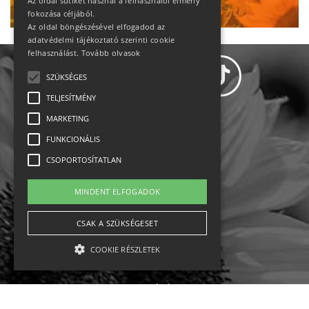
Az oldal sütiket használ a felhasználói élmény
fokozása céljából.
Az oldal böngészésével elfogadod az
adatvédelmi tájékoztató szerinti cookie
felhasználást.
Tovább olvasok
SZÜKSÉGES
TELJESÍTMÉNY
MARKETING
Adatvédelem
FUNKCIONÁLIS
CSOPORTOSÍTATLAN
Állásajánlatok
MINDENT ELFOGADOK
Impresszum-kapcsolat
CSAK A SZÜKSÉGESET
Jogi nyilatkozat
COOKIE RÉSZLETEK
Rólunk
English
Szükséges
Teljesítmény
Marketing