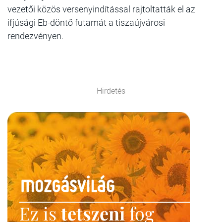
vezetői közös versenyindítással rajtoltatták el az
ifjúsági Eb-döntő futamát a tiszaújvárosi
rendezvényen.
Hirdetés
Ez is
tetszeni
fog