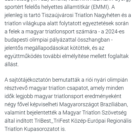
sportért felelős helyettes államtitkár (EMMI). A
jelenleg is tartó Tiszaújvárosi Triatlon Nagyhéten és a
triatlon világkupa alatt folytatott egyeztetések során
a felek a magyar triatlonsport számára - a 2024-es
budapesti olimpiai pályázattal összhangban -
jelentős megállapodásokat kötöttek, és az
együttműködés további elmélyítése mellett foglaltak
állást.
A sajtótájékoztatón bemutatták a riói nyári olimpián
résztvevő magyar triatlon csapatot, amely minden
idők legjobb magyar triatlonsport eredményeként
négy fővel képviselheti Magyarországot Brazíliában,
valamint bejelentették a Magyar Triatlon Szövetség
által indított TriBest_TriFest Közép-Európai Regionális
Triatlon Kupasorozatot is.