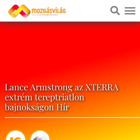
Lance Armstrong az XTERRA
extrém tereptriatlon
bajnokságon Hír