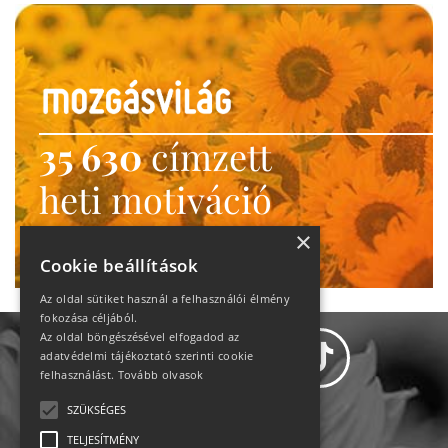
35 630
címzett
heti motiváció
Ne maradj le!
×
Cookie beállítások
Az oldal sütiket használ a felhasználói élmény
fokozása céljából.
Az oldal böngészésével elfogadod az
adatvédelmi tájékoztató szerinti cookie
felhasználást.
Tovább olvasok
SZÜKSÉGES
Adatvédelem
TELJESÍTMÉNY