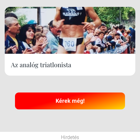
Az analóg triatlonista
Kérek még!
Hirdetés