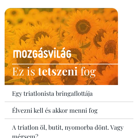
Ez is
tetszeni
fog
Egy triatlonista bringaflottája
Élvezni kell és akkor menni fog
A triatlon öl, butit, nyomorba dönt. Vagy
mégsem?