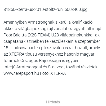
81860-xterra-us-2010-stoltz-run_600x400.jpg
Amennyiben Armstrongnak sikerül a kvalifikáció,
akkor a világbajnokság rajtvonalához együtt áll majd
Poór Brigitta (X2S TEAM) U23 világbajnokunkkal, aki
csapatának színeiben felkészülésként a szeptember
18.--i piliscsabai terepfesztiválon is rajthoz áll, amely
az XTERRA típusú versenyekhez hasonló magyar
futamok Országos Bajnoksága is egyben.
Interjú Armtrsonggal és Stoltzcal, további részletek:
www.terepsport.hu Fotó: XTERRA
Hirdetés