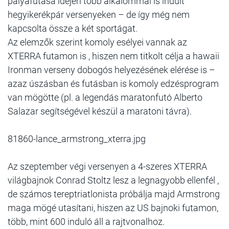
pályafutása idején több alkalommal is indult
hegyikerékpár versenyeken – de így még nem
kapcsolta össze a két sportágat.
Az elemzők szerint komoly esélyei vannak az
XTERRA futamon is , hiszen nem titkolt célja a hawaii
Ironman verseny dobogós helyezésének elérése is –
azaz úszásban és futásban is komoly edzésprogram
van mögötte (pl. a legendás maratonfutó Alberto
Salazar segítségével készül a maratoni távra).
81860-lance_armstrong_xterra.jpg
Az szeptember végi versenyen a 4-szeres XTERRA
világbajnok Conrad Stoltz lesz a legnagyobb ellenfél ,
de számos tereptriatlonista próbálja majd Armstrong
maga mögé utasítani, hiszen az US bajnoki futamon,
több, mint 600 induló áll a rajtvonalhoz.