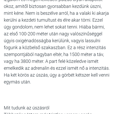
okoz, amitől biztosan gyorsabban kezdünk úszni,
mint kéne. Nem is beszélve arról, ha a valaki ki akarja
kerülni a kezdeti tumultust és élre akar törni. Ezzel
úgy gondolom, nem lehet sokat tenni. Hiába bármi,
az első 100-200 méter után nagy valószínűséggel
úgyis oxigénadósságba kerülünk, vagyis lassulni
fogunk a közbelső szakaszban. Ez a rész intenzitás
szempontjából nagyban eltér, ha 1500 méter a táv,
vagy ha 3800 méter. A part felé közeledve ismét
emelkedik az adrenalin és ezzel ismét nő a intenzitás.
Ha két körös az úszás, úgy a görbét kétszer kell venni
egymás után.
Mit tudunk az úszásról