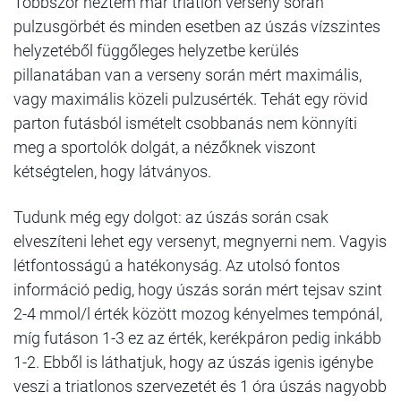
Többször néztem már triatlon verseny során
pulzusgörbét és minden esetben az úszás vízszintes
helyzetéből függőleges helyzetbe kerülés
pillanatában van a verseny során mért maximális,
vagy maximális közeli pulzusérték. Tehát egy rövid
parton futásból ismételt csobbanás nem könnyíti
meg a sportolók dolgát, a nézőknek viszont
kétségtelen, hogy látványos.
Tudunk még egy dolgot: az úszás során csak
elveszíteni lehet egy versenyt, megnyerni nem. Vagyis
létfontosságú a hatékonyság. Az utolsó fontos
információ pedig, hogy úszás során mért tejsav szint
2-4 mmol/l érték között mozog kényelmes tempónál,
míg futáson 1-3 ez az érték, kerékpáron pedig inkább
1-2. Ebből is láthatjuk, hogy az úszás igenis igénybe
veszi a triatlonos szervezetét és 1 óra úszás nagyobb