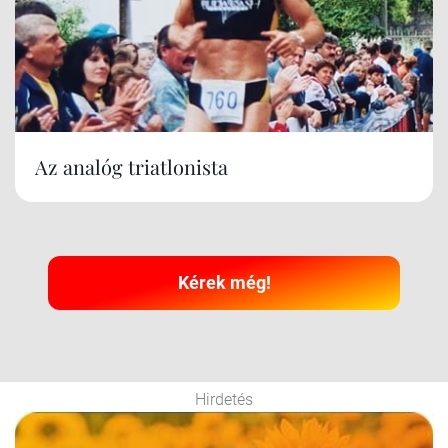
Az analóg triatlonista
Kérek még!
Hirdetés