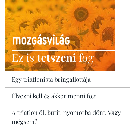
Ez is
tetszeni
fog
Egy triatlonista bringaflottája
Élvezni kell és akkor menni fog
A triatlon öl, butit, nyomorba dönt. Vagy
mégsem?