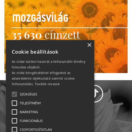
35 630
címzett
heti motiváció
×
Cookie beállítások
Ne maradj le!
Az oldal sütiket használ a felhasználói élmény
fokozása céljából.
Az oldal böngészésével elfogadod az
adatvédelmi tájékoztató szerinti cookie
felhasználást.
Tovább olvasok
SZÜKSÉGES
TELJESÍTMÉNY
MARKETING
Adatvédelem
FUNKCIONÁLIS
CSOPORTOSÍTATLAN
Állásajánlatok