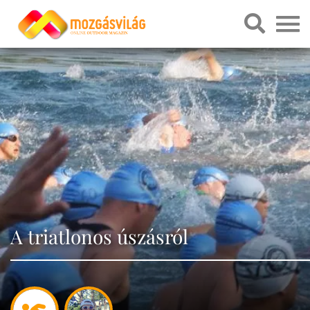
A triatlonos úszásról