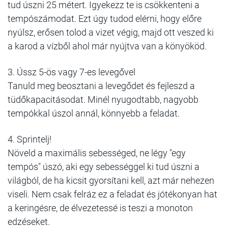
tud úszni 25 métert. Igyekezz te is csökkenteni a
tempószámodat. Ezt úgy tudod elérni, hogy előre
nyúlsz, erősen tolod a vizet végig, majd ott veszed ki
a karod a vízből ahol már nyújtva van a könyököd.
3. Ússz 5-ös vagy 7-es levegővel
Tanuld meg beosztani a levegődet és fejleszd a
tüdőkapacitásodat. Minél nyugodtabb, nagyobb
tempókkal úszol annál, könnyebb a feladat.
4. Sprintelj!
Növeld a maximális sebességed, ne légy "egy
tempós" úszó, aki egy sebességgel ki tud úszni a
világból, de ha kicsit gyorsítani kell, azt már nehezen
viseli. Nem csak felráz ez a feladat és jótékonyan hat
a keringésre, de élvezetessé is teszi a monoton
edzéseket.