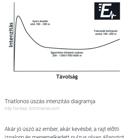
Triatlonos úszás intenzitás diagramja
Kép forrása: Entritrainer.com
Akár jó úszó az ember, akár kevésbé
, a rajt előtti
izgalom és megemelkedett pulzus olyan állapotot