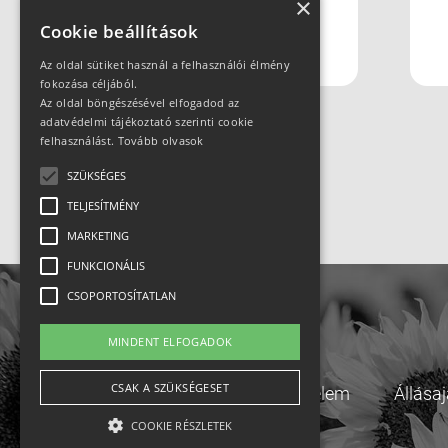
×
az? Szczyrk
Cookie beállítások
Mountain Resort
Az oldal sütiket használ a felhasználói élmény
fokozása céljából.
Az oldal böngészésével elfogadod az
adatvédelmi tájékoztató szerinti cookie
felhasználást.
Tovább olvasok
SZÜKSÉGES
TELJESÍTMÉNY
MARKETING
FUNKCIONÁLIS
CSOPORTOSÍTATLAN
MINDENT ELFOGADOK
CSAK A SZÜKSÉGESET
Adatvédelem
Állása
COOKIE RÉSZLETEK