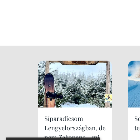
Síparadicsom
S
Lengyelországban, de
te
nem Zakopane... mi