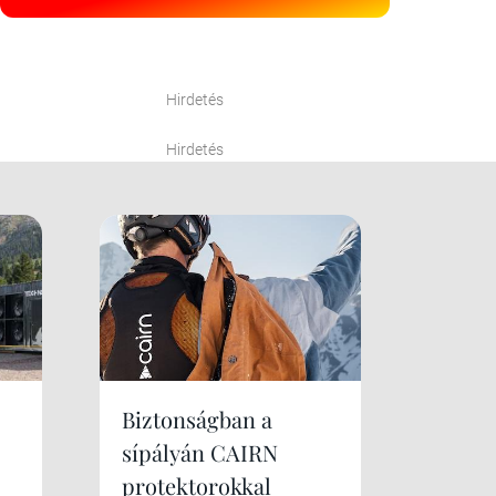
Hirdetés
Hirdetés
Biztonságban a
sípályán CAIRN
protektorokkal