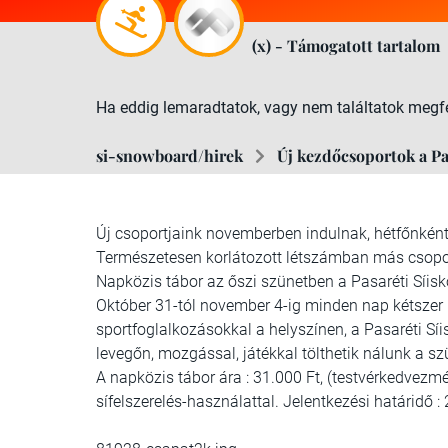
(x) - Támogatott tartalom
Ha eddig lemaradtatok, vagy nem találtatok megfel
si-snowboard/hirek
Új kezdőcsoportok a Pa
Új csoportjaink novemberben indulnak, hétfőnként
Természetesen korlátozott létszámban más csoport
Napközis tábor az őszi szünetben a Pasaréti Síis
Október 31-tól november 4-ig minden nap kétszer m
sportfoglalkozásokkal a helyszínen, a Pasaréti S
levegőn, mozgással, játékkal tölthetik nálunk a szü
A napközis tábor ára : 31.000 Ft, (testvérkedvezm
sífelszerelés-használattal. Jelentkezési határidő :