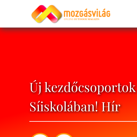
Új kezdőcsoportok 
Síiskolában! Hír