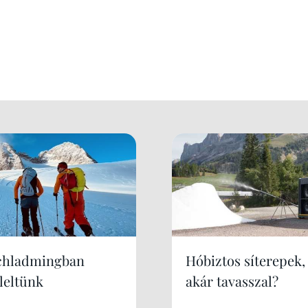
chladmingban
Hóbiztos síterepek,
leltünk
akár tavasszal?