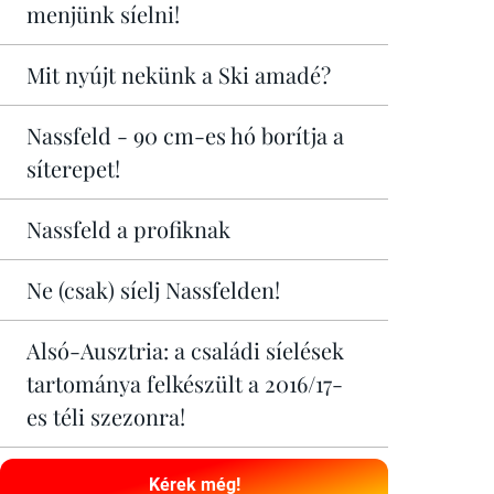
menjünk síelni!
Mit nyújt nekünk a Ski amadé?
Nassfeld - 90 cm-es hó borítja a
síterepet!
Nassfeld a profiknak
Ne (csak) síelj Nassfelden!
Alsó-Ausztria: a családi síelések
tartománya felkészült a 2016/17-
es téli szezonra!
Kérek még!