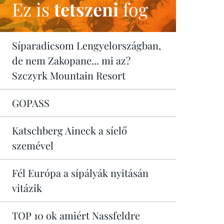
Ez is
tetszeni
fog
Síparadicsom Lengyelországban,
de nem Zakopane... mi az?
Szczyrk Mountain Resort
GOPASS
Katschberg Aineck a síelő
szemével
Fél Európa a sípályák nyitásán
vitázik
TOP 10 ok amiért Nassfeldre