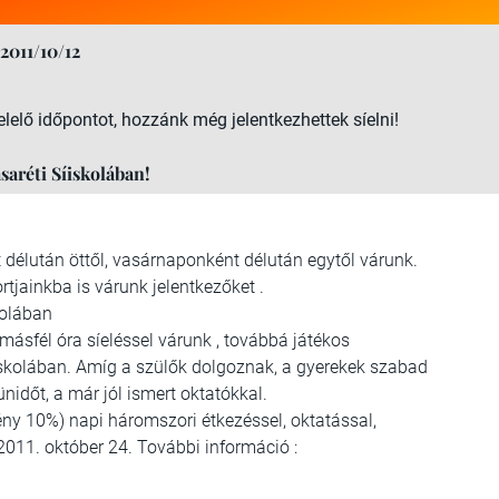
2011/10/12
elő időpontot, hozzánk még jelentkezhettek síelni!
saréti Síiskolában!
 délután öttől, vasárnaponként délután egytől várunk.
jainkba is várunk jelentkezőket .
kolában
ásfél óra síeléssel várunk , továbbá játékos
íiskolában. Amíg a szülők dolgoznak, a gyerekek szabad
nidőt, a már jól ismert oktatókkal.
ény 10%) napi háromszori étkezéssel, oktatással,
 2011. október 24. További információ :