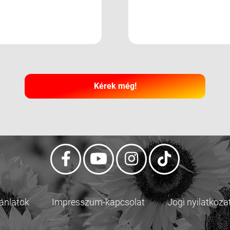
Kérek még!
jánlatok
Impresszum-kapcsolat
Jogi nyilatkoza