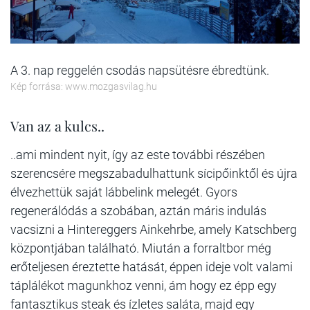
A 3. nap reggelén csodás napsütésre ébredtünk.
Kép forrása: www.mozgasvilag.hu
Van az a kulcs..
..ami mindent nyit, így az este további részében
szerencsére megszabadulhattunk sícipőinktől és újra
élvezhettük saját lábbelink melegét. Gyors
regenerálódás a szobában, aztán máris indulás
vacsizni a Hintereggers Ainkehrbe, amely Katschberg
központjában található. Miután a forraltbor még
erőteljesen éreztette hatását, éppen ideje volt valami
táplálékot magunkhoz venni, ám hogy ez épp egy
fantasztikus steak és ízletes saláta, majd egy