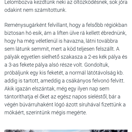
Lelombozva kezdtünk neki az öltözködésnek, sok jóra
odakint nem számítottunk.
Reménysugárként felvillant, hogy a felsőbb régiókban
biztosan hó esik, ám a liften ülve rá kellett ébrednünk,
hogy ha még véletlenül is havazna, látni továbbra
sem látunk semmit, mert a köd teljesen felszállt. A
pályák egyetlen síelhető szakasza a 2-es kék pálya és
a 3-as fekete pálya alsó része volt. Gondoltuk,
próbáljunk egy kis feketét, a normál látótávolság kb.
addig is tartott, ameddig a csákányos felvonó felvitt.
Akik igazán elszántak, még egy ilyen nap sem
tántoríthatja el őket az egész napos síeléstől, bár a
végén búvárruhaként lógó ázott síruhával fizettünk a
mókáért, szerintünk mégis megérte.