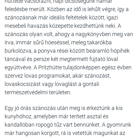
hüttébe vacsorázni, napi dicsőségünk hamar
feledésbe merült. Közben az idő is lehűlt végre, így a
szánozásnak már ideális feltételek között, igazi
mesebeli havazás közepette kezdhettünk neki. A
szánozás olyan volt, ahogy a nagykönyvben meg van
írva, immár sűrű hóeséssel, meleg takarókba
burkolózva, a ponyva rései között beáramló hópihék
táncával és persze két megtermett fújtató lóval
együttvéve. A Pritzhütte tulajdonképpen egész évben
szervez lovas programokat, akár szánozást,
lovaskocsizást vagy lovaglást a gontali
természetvédelmi területen.
Egy jó órás szánozás után meg is érkeztünk a kis
kunyhóhoz, amelyben már terített asztal és
kandallóban ropogó tűz várt bennünket. A gyomrunk
már hangosan korgott, rá is vetettük magunkat az