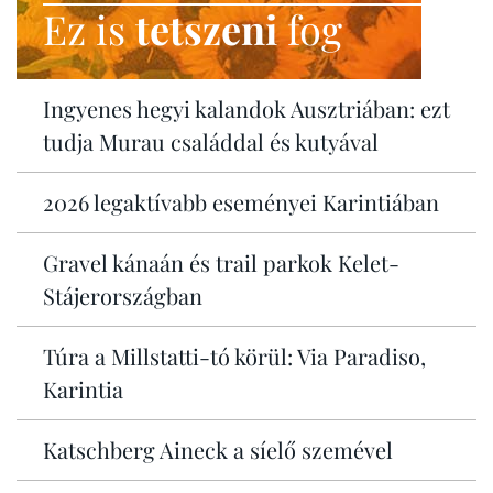
Ez is
tetszeni
fog
Ingyenes hegyi kalandok Ausztriában: ezt
tudja Murau családdal és kutyával
2026 legaktívabb eseményei Karintiában
Gravel kánaán és trail parkok Kelet-
Stájerországban
Túra a Millstatti-tó körül: Via Paradiso,
Karintia
Katschberg Aineck a síelő szemével