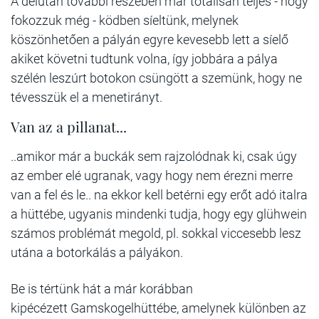
A délután további részében már totálisan teljes - hogy
fokozzuk még - ködben síeltünk, melynek
köszönhetően a pályán egyre kevesebb lett a síelő
akiket követni tudtunk volna, így jobbára a pálya
szélén leszúrt botokon csüngött a szemünk, hogy ne
tévesszük el a menetirányt.
Van az a pillanat...
..amikor már a buckák sem rajzolódnak ki, csak úgy
az ember elé ugranak, vagy hogy nem érezni merre
van a fel és le.. na ekkor kell betérni egy erőt adó italra
a hüttébe, ugyanis mindenki tudja, hogy egy glühwein
számos problémát megold, pl. sokkal viccesebb lesz
utána a botorkálás a pályákon.
Be is tértünk hát a már korábban
kipécézett Gamskogelhüttébe, amelynek különben az