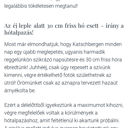
legalábbis tökéletesen megtanul!
Az éj leple alatt 30 cm friss hó esett - irány a
hótalpazás!
Most már elmondhatjuk, hogy Katschbergen minden
nap egy újabb meglepetés, ugyanis harmadik
reggelünkön szikrázó napsütésre és 30 cm friss hóra
ébredtünk! Juhhééj, csak úgy repesett a szívünk
kimenni, végre értékelhető fotók születhetnek az
útról! Örömünket csak az aznapra tervezett hazaút
árnyékolta be.
Ezért a délelőttből igyekeztünk a maximumot kihozni,
végre megfelelőek voltak a körülmények a
hótalpazáshoz, amit feltétlenül ki akartunk próbálni.