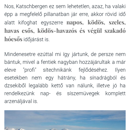
Nos, Katschbergen ez sem lehetetlen, azaz, ha valaki
épp a megfelelő pillanatban jár erre, akkor rövid idő
napos, ködös, szeles,
alatt kifoghat egyszerre
havas esős, ködös-havazós és végül szakadó
hóesős
időjárást is.
Mindenesetre ezúttal mi így jártunk, de persze nem
bántuk, mivel a fentiek nagyban hozzájárultak a már
eleve "profi" sítechnikánk fejlődéséhez. Ilyen
esetekben nem egy hátrány, ha sínadrágból és
dzsekiből legalább kettő van nálunk, illetve jó ha
rendelkezünk nap- és síszemüvegek komplett
arzenáljával is.