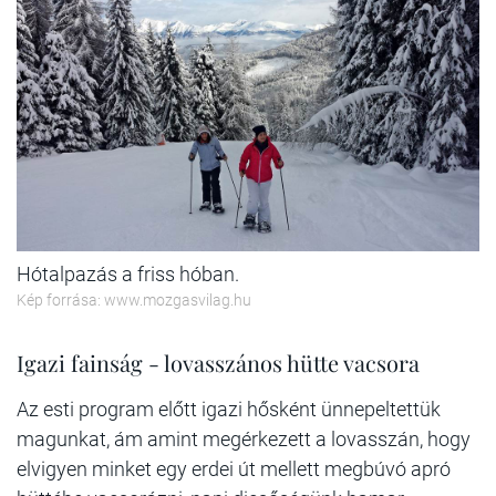
Hótalpazás a friss hóban.
Kép forrása: www.mozgasvilag.hu
Igazi fainság - lovasszános hütte vacsora
Az esti program előtt igazi hősként ünnepeltettük
magunkat, ám amint megérkezett a lovasszán, hogy
elvigyen minket egy erdei út mellett megbúvó apró