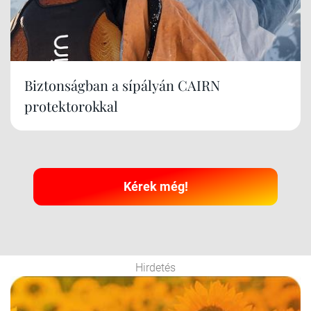
Biztonságban a sípályán CAIRN
protektorokkal
Kérek még!
Hirdetés