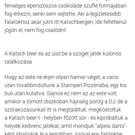
fenséges eperszószos csokoládé szuflé formájában
fog érkezni, senki sem sejtette. Aki a legízletesebb
falatokhoz akar jutni itt Katschbergen, ide feltétlenül
jöjjön el, nem fog csalódni!
A Katsch beer és az üsd be a szöget játék különös
találkozása
Hogy az este ne érjen olyan hamar véget, a vacsi
után továbbindultunk a Stamperl Pizzériába, egy kis
buli után kutatva. Sajnos ez nem az az este volt,
amikor a tömött diszkóban hajnalig pörög a DJ, de a
szórakozásunkat itt is megtaláltuk: megkóstoltuk
a Katsch beer-t - helyben főzött sör - és kipróbáltuk a
helyiek kedvenc játékát, amit mondjuk "alpesi darts"-
ként írhatnánk le a legjobban: szóval egy fatönkbe