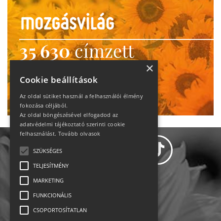
35 630
címzett
heti motiváció
×
Cookie beállítások
Ne maradj le!
Az oldal sütiket használ a felhasználói élmény
fokozása céljából.
Az oldal böngészésével elfogadod az
adatvédelmi tájékoztató szerinti cookie
felhasználást.
Tovább olvasok
SZÜKSÉGES
TELJESÍTMÉNY
MARKETING
Adatvédelem
FUNKCIONÁLIS
CSOPORTOSÍTATLAN
Állásajánlatok