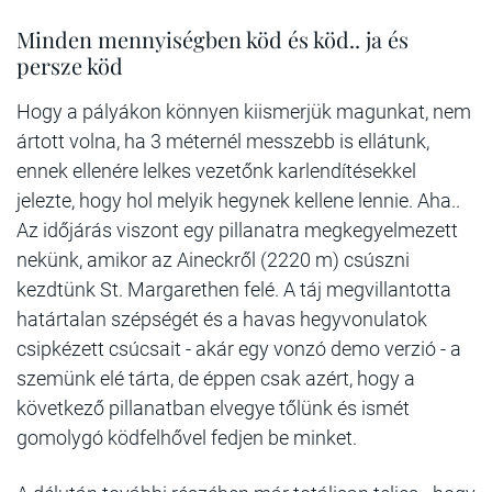
Minden mennyiségben köd és köd.. ja és
persze köd
Hogy a pályákon könnyen kiismerjük magunkat, nem
ártott volna, ha 3 méternél messzebb is ellátunk,
ennek ellenére lelkes vezetőnk karlendítésekkel
jelezte, hogy hol melyik hegynek kellene lennie. Aha..
Az időjárás viszont egy pillanatra megkegyelmezett
nekünk, amikor az Aineckről (2220 m) csúszni
kezdtünk St. Margarethen felé. A táj megvillantotta
határtalan szépségét és a havas hegyvonulatok
csipkézett csúcsait - akár egy vonzó demo verzió - a
szemünk elé tárta, de éppen csak azért, hogy a
következő pillanatban elvegye tőlünk és ismét
gomolygó ködfelhővel fedjen be minket.