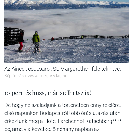
Az Aineck csúcsáról, St. Margarethen felé tekintve.
Kép forrása: www.mozgasvilag.hu
10 perc és huss, már síelhetsz is!
De hogy ne szaladjunk a történetben ennyire előre,
első napunkon Budapestről több órás utazás után
érkeztünk meg a Hotel Lärchenhof Katschberg****-
be, amely a következő néhány napban az