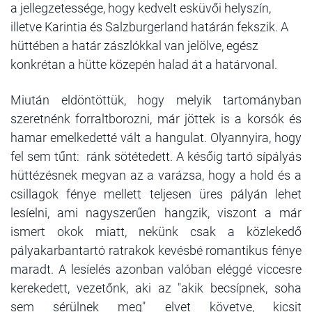
a jellegzetessége, hogy kedvelt esküvői helyszín,
illetve Karintia és Salzburgerland határán fekszik. A
hüttében a határ zászlókkal van jelölve, egész
konkrétan a hütte közepén halad át a határvonal.
Miután eldöntöttük, hogy melyik tartományban
szeretnénk forraltborozni, már jöttek is a korsók és
hamar emelkedetté vált a hangulat. Olyannyira, hogy
fel sem tűnt: ránk sötétedett. A későig tartó sípályás
hüttézésnek megvan az a varázsa, hogy a hold és a
csillagok fénye mellett teljesen üres pályán lehet
lesíelni, ami nagyszerűen hangzik, viszont a már
ismert okok miatt, nekünk csak a közlekedő
pályakarbantartó ratrakok kevésbé romantikus fénye
maradt. A lesíelés azonban valóban eléggé viccesre
kerekedett, vezetőnk, aki az "akik becsípnek, soha
sem sérülnek meg" elvet követve, kicsit