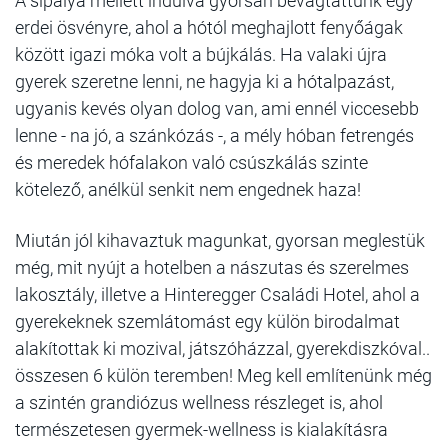
A sípálya mellett indulva gyorsan bevágtattunk egy
erdei ösvényre, ahol a hótól meghajlott fenyőágak
között igazi móka volt a bújkálás. Ha valaki újra
gyerek szeretne lenni, ne hagyja ki a hótalpazást,
ugyanis kevés olyan dolog van, ami ennél viccesebb
lenne - na jó, a szánkózás -, a mély hóban fetrengés
és meredek hófalakon való csúszkálás szinte
kötelező, anélkül senkit nem engednek haza!
Miután jól kihavaztuk magunkat, gyorsan meglestük
még, mit nyújt a hotelben a nászutas és szerelmes
lakosztály, illetve a Hinteregger Családi Hotel, ahol a
gyerekeknek szemlátomást egy külön birodalmat
alakítottak ki mozival, játszóházzal, gyerekdiszkóval..
összesen 6 külön teremben! Meg kell említenünk még
a szintén grandiózus wellness részleget is, ahol
természetesen gyermek-wellness is kialakításra