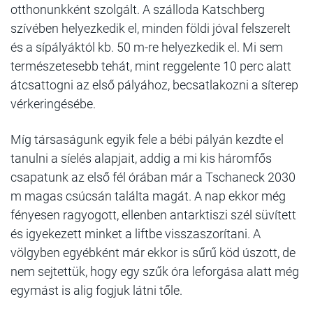
otthonunkként szolgált. A szálloda Katschberg
szívében helyezkedik el, minden földi jóval felszerelt
és a sípályáktól kb. 50 m-re helyezkedik el. Mi sem
természetesebb tehát, mint reggelente 10 perc alatt
átcsattogni az első pályához, becsatlakozni a síterep
vérkeringésébe.
Míg társaságunk egyik fele a bébi pályán kezdte el
tanulni a síelés alapjait, addig a mi kis háromfős
csapatunk az első fél órában már a Tschaneck 2030
m magas csúcsán találta magát. A nap ekkor még
fényesen ragyogott, ellenben antarktiszi szél süvített
és igyekezett minket a liftbe visszaszorítani. A
völgyben egyébként már ekkor is sűrű köd úszott, de
nem sejtettük, hogy egy szűk óra leforgása alatt még
egymást is alig fogjuk látni tőle.