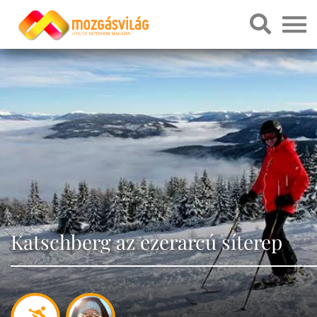
Katschberg az ezerarcú síterep