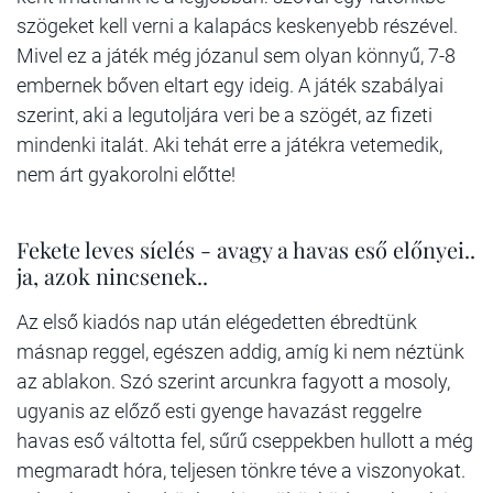
szögeket kell verni a kalapács keskenyebb részével.
Mivel ez a játék még józanul sem olyan könnyű, 7-8
embernek bőven eltart egy ideig. A játék szabályai
szerint, aki a legutoljára veri be a szögét, az fizeti
mindenki italát. Aki tehát erre a játékra vetemedik,
nem árt gyakorolni előtte!
Fekete leves síelés - avagy a havas eső előnyei..
ja, azok nincsenek..
Az első kiadós nap után elégedetten ébredtünk
másnap reggel, egészen addig, amíg ki nem néztünk
az ablakon. Szó szerint arcunkra fagyott a mosoly,
ugyanis az előző esti gyenge havazást reggelre
havas eső váltotta fel, sűrű cseppekben hullott a még
megmaradt hóra, teljesen tönkre téve a viszonyokat.