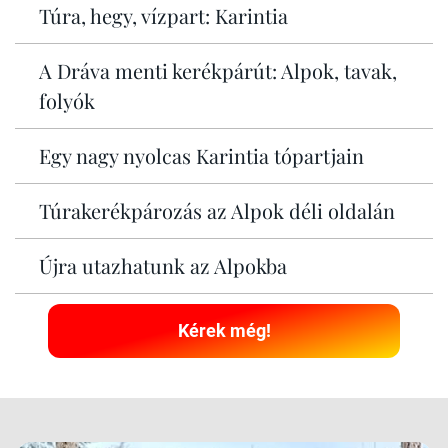
Túra, hegy, vízpart: Karintia
A Dráva menti kerékpárút: Alpok, tavak,
folyók
Egy nagy nyolcas Karintia tópartjain
Túrakerékpározás az Alpok déli oldalán
Újra utazhatunk az Alpokba
Kérek még!