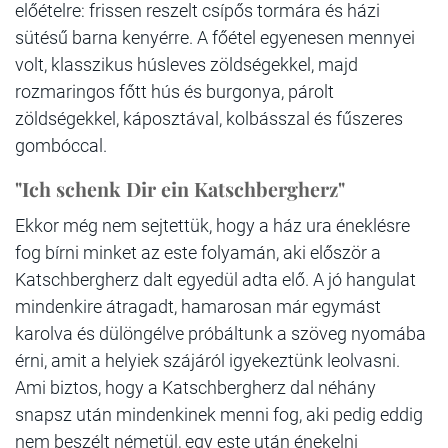
előételre: frissen reszelt csípős tormára és házi
sütésű barna kenyérre. A főétel egyenesen mennyei
volt, klasszikus húsleves zöldségekkel, majd
rozmaringos főtt hús és burgonya, párolt
zöldségekkel, káposztával, kolbásszal és fűszeres
gombóccal.
"Ich schenk Dir ein Katschbergherz"
Ekkor még nem sejtettük, hogy a ház ura éneklésre
fog bírni minket az este folyamán, aki először a
Katschbergherz dalt egyedül adta elő. A jó hangulat
mindenkire átragadt, hamarosan már egymást
karolva és dülöngélve próbáltunk a szöveg nyomába
érni, amit a helyiek szájáról igyekeztünk leolvasni.
Ami biztos, hogy a Katschbergherz dal néhány
snapsz után mindenkinek menni fog, aki pedig eddig
nem beszélt németül, egy este után énekelni